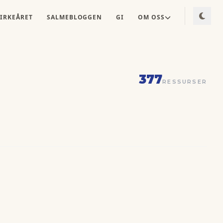
IRKEÅRET
SALMEBLOGGEN
GI
OM OSS
377
RESSURSER