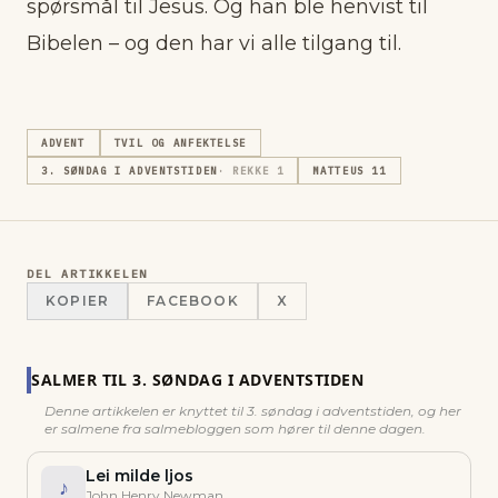
spørsmål til Jesus. Og han ble henvist til
Bibelen – og den har vi alle tilgang til.
ADVENT
TVIL OG ANFEKTELSE
3. SØNDAG I ADVENTSTIDEN
· REKKE
1
MATTEUS 11
DEL ARTIKKELEN
KOPIER
FACEBOOK
X
SALMER TIL
3. SØNDAG I ADVENTSTIDEN
Denne artikkelen er knyttet til
3. søndag i adventstiden
, og her
er salmene fra salmebloggen som hører til denne dagen.
Lei milde ljos
♪
John Henry Newman