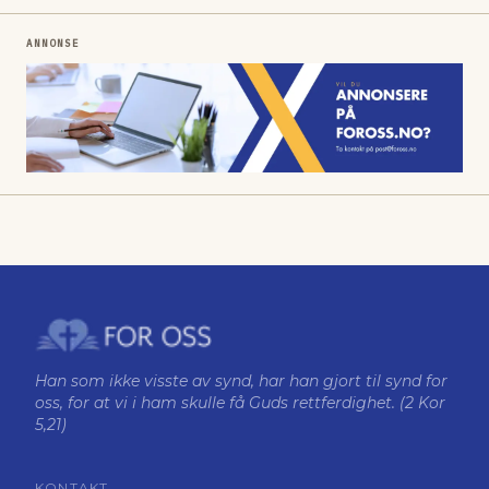
ANNONSE
Han som ikke visste av synd, har han gjort til synd for
oss, for at vi i ham skulle få Guds rettferdighet. (2 Kor
5,21)
KONTAKT