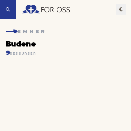
EMNER
Budene
9
RESSURSER