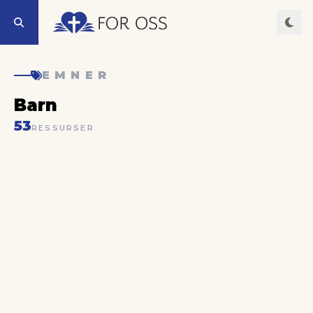
EMNER
Barn
53
RESSURSER