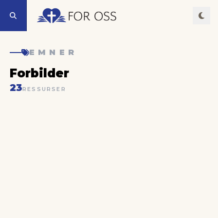
EMNER
Forbilder
23
RESSURSER