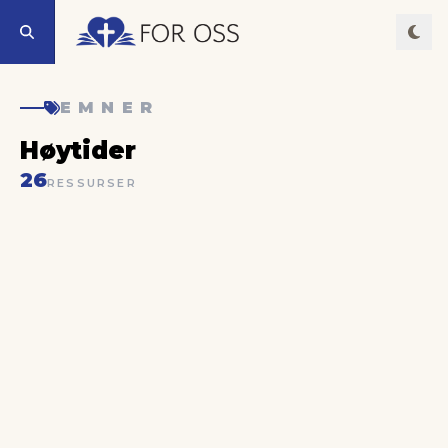
EMNER
Høytider
26
RESSURSER