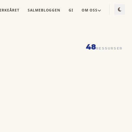
IRKEÅRET
SALMEBLOGGEN
GI
OM OSS
48
RESSURSER