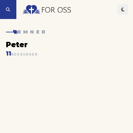
EMNER
Peter
11
RESSURSER