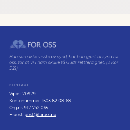
Han som ikke visste av synd, har han gjort til synd for
oss, for at vi i ham skulle få Guds rettferdighet. (2 Kor
5,21)
KONTAKT
Vipps:
70979
Kontonummer:
1503 82 08168
Org.nr:
917 742 065
E-post:
post@foross.no