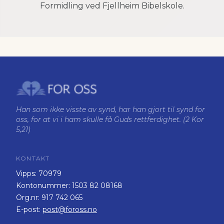
Formidling ved Fjellheim Bibelskole.
Han som ikke visste av synd, har han gjort til synd for
oss, for at vi i ham skulle få Guds rettferdighet. (2 Kor
5,21)
KONTAKT
Vipps:
70979
Kontonummer:
1503 82 08168
Org.nr:
917 742 065
E-post:
post@foross.no