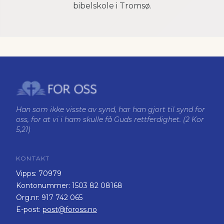
bibelskole i Tromsø.
Han som ikke visste av synd, har han gjort til synd for
oss, for at vi i ham skulle få Guds rettferdighet. (2 Kor
5,21)
KONTAKT
Vipps:
70979
Kontonummer:
1503 82 08168
Org.nr:
917 742 065
E-post:
post@foross.no