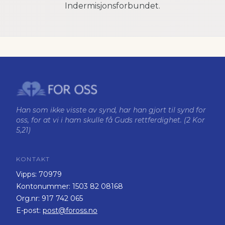
Indermisjonsforbundet.
Han som ikke visste av synd, har han gjort til synd for
oss, for at vi i ham skulle få Guds rettferdighet. (2 Kor
5,21)
KONTAKT
Vipps:
70979
Kontonummer:
1503 82 08168
Org.nr:
917 742 065
E-post:
post@foross.no