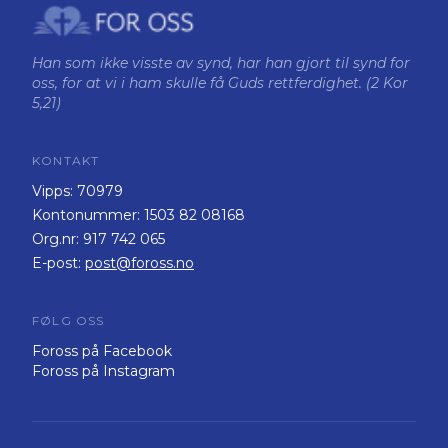
Han som ikke visste av synd, har han gjort til synd for
oss, for at vi i ham skulle få Guds rettferdighet. (2 Kor
5,21)
KONTAKT
Vipps:
70979
Kontonummer:
1503 82 08168
Org.nr:
917 742 065
E-post:
post@foross.no
FØLG OSS
Foross på Facebook
Foross på Instagram