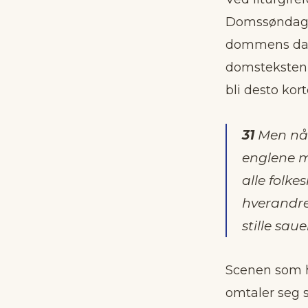
Domssøndag/ 
dommens dag.
domsteksten
bli desto kor
31
Men når
englene m
alle folke
hverandre,
stille sau
Scenen som he
omtaler seg 