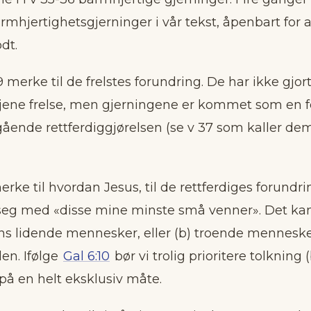
armhjertighetsgjerninger i vår tekst, åpenbart for a
dt.
9 merke til de frelstes forundring. De har ikke gjo
rtjene frelse, men gjerningene er kommet som en 
gående rettferdiggjørelsen (se v 37 som kaller de
erke til hvordan Jesus, til de rettferdiges forundri
r seg med «disse mine minste små venner». Det k
dens lidende mennesker, eller (b) troende mennes
den. Ifølge
Gal 6:10
bør vi trolig prioritere tolkning 
på en helt eksklusiv måte.