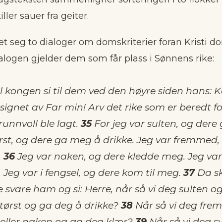
ller sauer fra geiter.
det seg to dialoger om domskriterier foran Kristi 
alogen gjelder dem som får plass i Sønnens rike:
 kongen si til dem ved den høyre siden hans: K
signet av Far min! Arv det rike som er beredt fo
unnvoll ble lagt.
35
For jeg var sulten, og der
ørst, og dere ga meg å drikke. Jeg var fremmed,
.
36
Jeg var naken, og dere kledde meg. Jeg var
. Jeg var i fengsel, og dere kom til meg.
37
Da sk
e svare ham og si: Herre, når så vi deg sulten o
 tørst og ga deg å drikke?
38
Når så vi deg fre
 eller naken og ga deg klær?
39
Når så vi deg syk