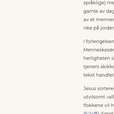
språklige) me
gamle av dag
av et mennesk
rike på jorden
I forlengelse
Menneskesøn
herligheten s
tjeners skikk
tekst handle
Jesus sortere
utvilsomt «al
flokkene vil 
15:24ff
). Søn