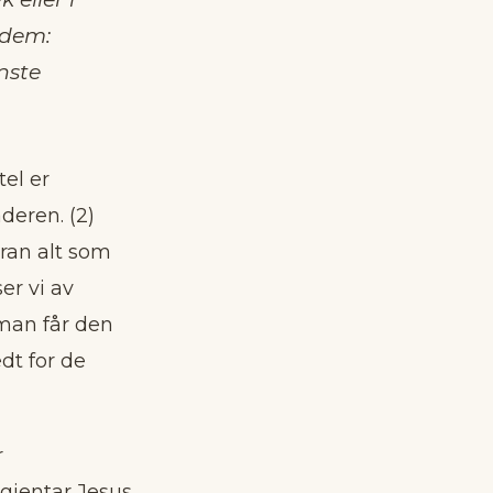
 dem:
nste
tel er
deren. (2)
ran alt som
er vi av
 man får den
dt for de
r
 gjentar Jesus