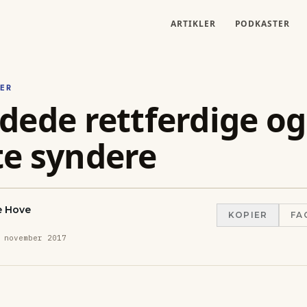
ARTIKLER
PODKASTER
ER
dede rettferdige og
e syndere
e Hove
KOPIER
FA
 november 2017