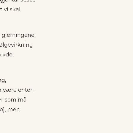
t vi skal
rt gjerningene
følgevirkning
m «de
ng,
an være enten
ker som må
(b), men