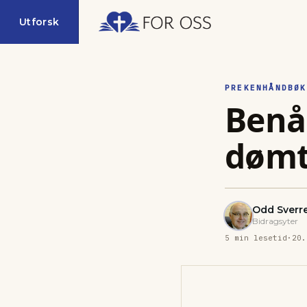
Utforsk
PREKENHÅNDBØK
Benå
dømt
Odd Sverr
Bidragsyter
5
min lesetid
·
20.