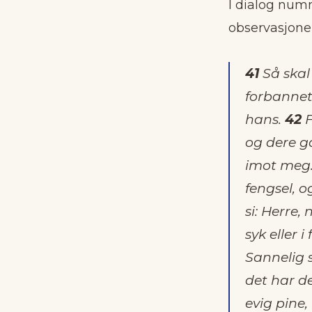
I dialog numm
observasjonen
41
Så skal 
forbannet,
hans.
42
F
og dere g
imot meg.
fengsel, o
si: Herre,
syk eller 
Sannelig s
det har de
evig pine, 