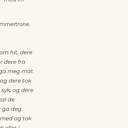
dommertrone.
om hit, dere
r dere fra
e ga meg mat.
 og dere tok
 syk, og dere
al de
g ga deg
mmed og tok
 eller i