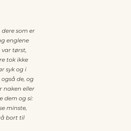
, dere som er
 og englene
var tørst,
e tok ikke
r syk og i
 også de, og
er naken eller
e dem og si:
se minste,
å bort til