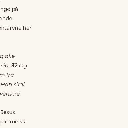
onge på
tende
entarene her
 alle
sin.
32
Og
em fra
Han skal
venstre.
 Jesus
 (arameisk-