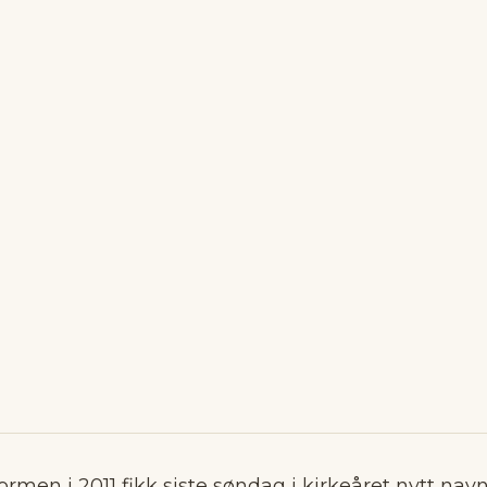
ormen i 2011 fikk siste søndag i kirkeåret nytt navn