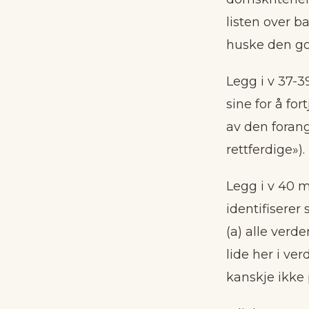
listen over b
huske den go
Legg i v 37-3
sine for å fo
av den foran
rettferdige»).
Legg i v 40 m
identifisere
(a) alle ver
lide her i ver
kanskje ikke 