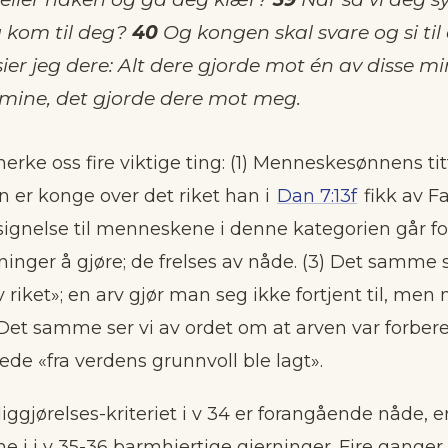
g kom til deg?
40
Og kongen skal svare og si til
ier jeg dere: Alt dere gjorde mot én av disse mi
mine, det gjorde dere mot meg.
merke oss fire viktige ting: (1) Menneskesønnens tit
 er konge over det riket han i
Dan 7:13f
fikk av Fa
signelse til menneskene i denne kategorien går fo
inger å gjøre; de frelses av nåde. (3) Det samme s
v riket»; en arv gjør man seg ikke fortjent til, men
) Det samme ser vi av ordet om at arven var forbere
rede «fra verdens grunnvoll ble lagt».
iggjørelses-kriteriet i v 34 er forangående nåde, e
e i i v 35-36 barmhjertige gjerninger. Fire ganger