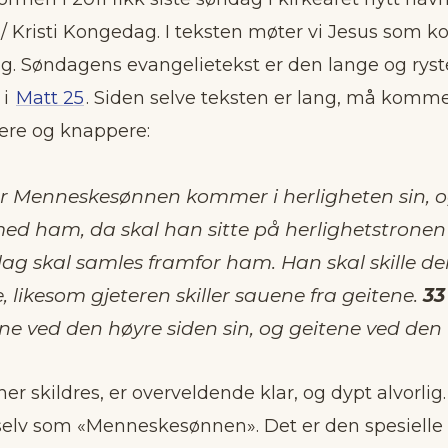
Kristi Kongedag. I teksten møter vi Jesus som k
 Søndagens evangelietekst er den lange og rys
 i
Matt 25
. Siden selve teksten er lang, må komm
tere og knappere:
 Menneskesønnen kommer i herligheten sin, og
ed ham, da skal han sitte på herlighetstronen 
slag skal samles framfor ham. Han skal skille d
 likesom gjeteren skiller sauene fra geitene.
33
ene ved den høyre siden sin, og geitene ved den 
r skildres, er overveldende klar, og dypt alvorlig.
selv som «Menneskesønnen». Det er den spesielle