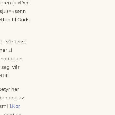
aderen (= «Den
j» (= «sønn
tten til Guds
 i vår tekst
er «i
n hadde en
 seg. Vår
11ff.
betyr her
 den ene av
(sml
1.Kor
r – med en