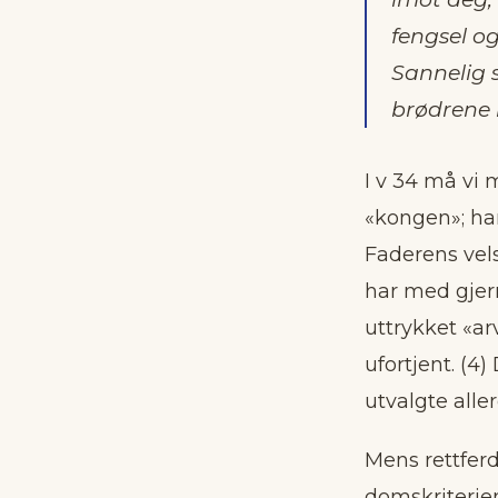
fengsel o
Sannelig s
brødrene 
I v 34 må vi 
«kongen»; han
Faderens vel
har med gjern
uttrykket «ar
ufortjent. (4
utvalgte alle
Mens rettferd
domskriterien