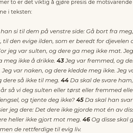
er to er det viktig å gjøre presis de motsvarende
e i teksten:
han si til dem på venstre side: Gå bort fra meg
 til den evige ilden, som er beredt for djevelen
or jeg var sulten, og dere ga meg ikke mat. Jeg 
a meg ikke å drikke.
43
Jeg var fremmed, og der
 Jeg var naken, og dere kledde meg ikke. Jeg va
g dere så ikke til meg.
44
Da skal de svare ham,
 når så vi deg sulten eller tørst eller fremmed ell
i fengsel, og tjente deg ikke?
45
Da skal han svar
ier jeg dere: Det dere ikke gjorde mot én av dis
re heller ikke gjort mot meg.
46
Og disse skal g
men de rettferdige til evig liv.