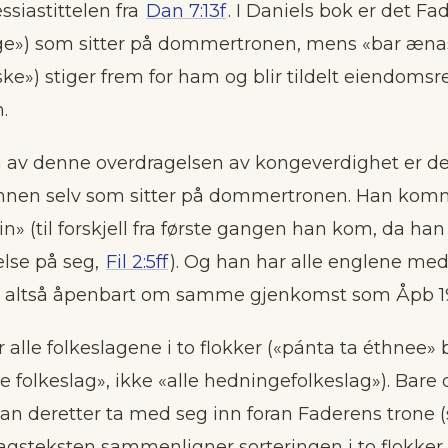
ssiastittelen fra
Dan 7:13f
. I Daniels bok er det F
e») som sitter på dommertronen, mens «bar ænas
e») stiger frem for ham og blir tildelt eiendomsre
.
n av denne overdragelsen av kongeverdighet er det
nen selv som sitter på dommertronen. Han komm
in» (til forskjell fra første gangen han kom, da ha
else på seg,
Fil 2:5ff
). Og han har alle englene med
r altså åpenbart om samme gjenkomst som Åpb 19:
r alle folkeslagene i to flokker («pánta ta éthnee» 
le folkeslag», ikke «alle hedningefolkeslag»). Bare
han deretter ta med seg inn foran Faderens trone 
dagsteksten sammenligner sorteringen i to flokke