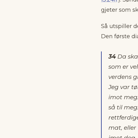
gjeter som ski
Så utspiller 
Den første di
34
Da skal
som er vel
verdens gr
Jeg var t
imot meg
så til meg
rettferdig
mat, eller
imot deg,