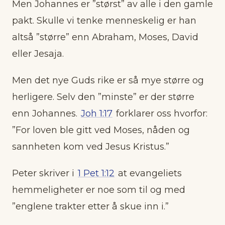
Men Johannes er ”størst” av alle i den gamle
pakt. Skulle vi tenke menneskelig er han
altså ”større” enn Abraham, Moses, David
eller Jesaja.
Men det nye Guds rike er så mye større og
herligere. Selv den ”minste” er der større
enn Johannes.
Joh 1:17
forklarer oss hvorfor:
”For loven ble gitt ved Moses, nåden og
sannheten kom ved Jesus Kristus.”
Peter skriver i
1 Pet 1:12
at evangeliets
hemmeligheter er noe som til og med
”englene trakter etter å skue inn i.”