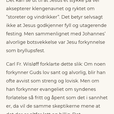
Det kan se ut til at Jesus et stykke på vei
aksepterer klengenavnet og ryktet om
”storeter og vindrikker”. Det betyr selvsagt
ikke at Jesus godkjenner fyll og utagerende
festing. Men sammenlignet med Johannes’
alvorlige botsvekkelse var Jesu forkynnelse
som bryllupsfest.
Carl Fr. Wisløff forklarte dette slik: Om noen
forkynner Guds lov sant og alvorlig, blir han
ofte avvist som streng og lovisk. Men om
han forkynner evangeliet om syndenes
forlatelse så fritt og åpent som det i sannhet
er, da vil de samme skeptikerne mene at