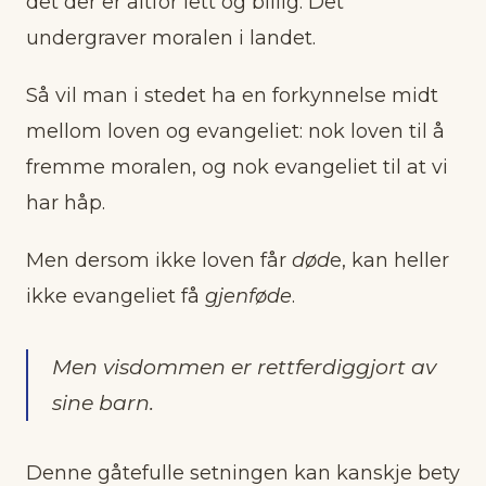
det der er altfor lett og billig. Det
undergraver moralen i landet.
Så vil man i stedet ha en forkynnelse midt
mellom loven og evangeliet: nok loven til å
fremme moralen, og nok evangeliet til at vi
har håp.
Men dersom ikke loven får
død
e, kan heller
ikke evangeliet få
gjenføde
.
Men visdommen er rettferdiggjort av
sine barn.
Denne gåtefulle setningen kan kanskje bety