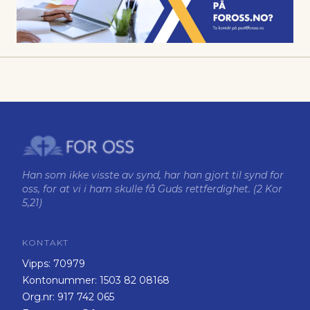
Han som ikke visste av synd, har han gjort til synd for
oss, for at vi i ham skulle få Guds rettferdighet. (2 Kor
5,21)
KONTAKT
Vipps:
70979
Kontonummer:
1503 82 08168
Org.nr:
917 742 065