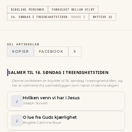
BIBELSKE PERSONER
FORHOLDET MELLOM GT/NT
16. SØNDAG I TREENIGHETSTIDEN
· REKKE
3
MATTEUS 11
DEL ARTIKKELEN
KOPIER
FACEBOOK
X
SALMER TIL
16. SØNDAG I TREENIGHETSTIDEN
Denne artikkelen er knyttet til
16. søndag i treenighetstiden
, og
her er salmene fra salmebloggen som hører til denne dagen.
Hvilken venn vi har i Jesus
♪
Joseph Scriven
O lue fra Guds kjærlighet
♪
Birgitte Cathrine Boye