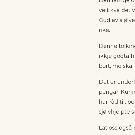
Den fattige o
veit kva det v
Gud av sjølv
rike.
Denne tolkin
ikkje godta h
bort; me skal 
Det er underl
pengar. Kunna
har råd til, b
sjølvhjelpte s
Lat oss også