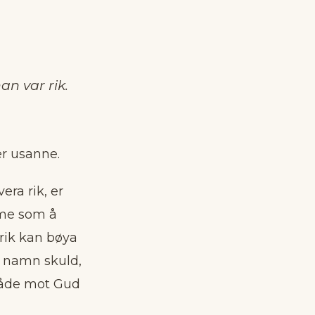
an var rik.
er usanne.
era rik, er
ame som å
 rik kan bøya
s namn skuld,
 både mot Gud