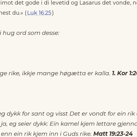
imot det gode i di leve­tid og Lasarus det vonde, 
nest du.» (
Luk 16:25
)
 i hug ord som desse:
ge rike, ikkje mange høgætta er kalla.
1. Kor 1:
eg dykk for sant og visst Det er vondt for ein
rik
 ja, eg seier dykk: Ein kamel kjem lettare gjenn
nn ein rik kjem inn i Guds rike
.
Matt 19:23-24