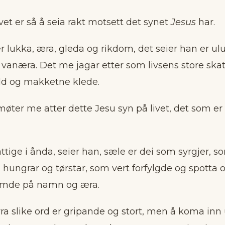
ivet er så å seia rakt motsett det synet
Jesus
har.
r lukka, æra, gleda og rikdom, det seier han er ul
vanæra. Det me jagar etter som livsens store skatt
 og makk­etne klede.
 møter me atter dette Jesu syn på livet, det som er
attige i ånda, seier han, sæle er dei som syrgjer, s
hungrar og tørstar, som vert forfylgde og spotta 
emde på namn og æra.
ra slike ord er gripande og stort, men å koma in