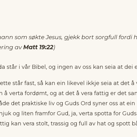
nn som søkte Jesus, gjekk bort sorgfull fordi h
ering av
Matt 19:22
)
da står i vår Bibel, og ingen av oss kan seia at dei 
te står fast, så kan ein likevel ikkje seia at det å v
å verta fordømt, og at det å vera fattig er det s
 Både det praktiske liv og Guds Ord syner oss at ein
juk og liten framfor Gud, ja, verta spotta for Gud
tig kan vera stolt, trassig og full av hat og spott