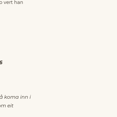
no vert han
26
 å koma inn i
om eit