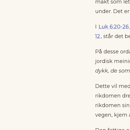
makt som let 
under. Det e
I
Luk 6:20-26
12
, står det b
På desse orda
jordisk meini
dykk, de som
Dette vil med
rikdomen dre
rikdomen sin,
vegen, kjem a