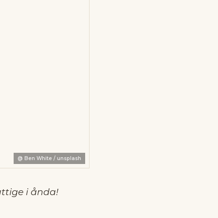
@
Ben White / unsplash
ttige i ånda!