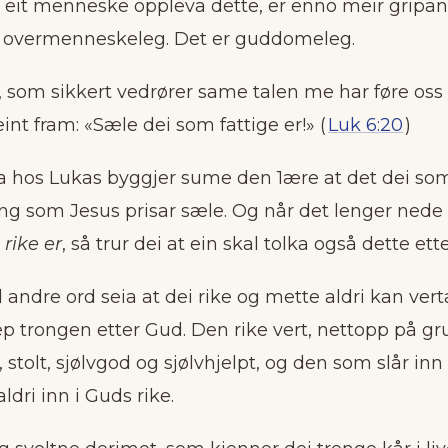
eit menneske opp­leva dette, er enno meir gripand
r overmenneskeleg. Det er guddomeleg.
, som sikkert vedrører same talen me har føre oss 
eint fram: «Sæle dei som fattige er!» (
Luk 6:20
)
 hos Lukas byggjer sume den 1ære at det dei som 
ng som Jesus prisar sæle. Og når det lenger nede 
 rike
er
, så trur dei at ein skal tolka også dette et
 andre ord seia at dei rike og mette aldri kan verta 
p trongen etter Gud. Den rike vert, nettopp på gr
 stolt, sjølvgod og sjølvhjelpt, og den som slår in
ldri inn i Guds rike.