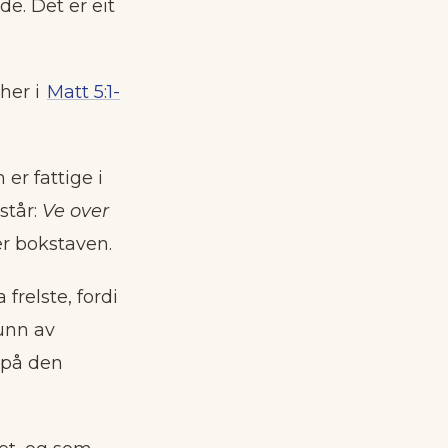
e. Det er eit
her i
Matt 5:1-
er fattige i
står:
Ve over
ter bokstaven.
frelste, fordi
unn av
n på den