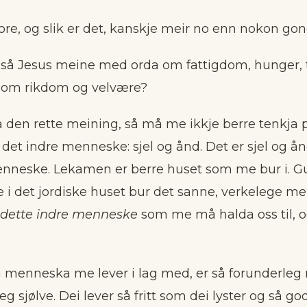
vore, og slik er det, kanskje meir no enn nokon gong
så Jesus meine med orda om fattigdom, hunger, tø
om rikdom og vel­være?
a den rette meining, så må me ikkje berre tenkja
et indre menneske: sjel og ånd. Det er sjel og å
nneske. Lekamen er berre huset som me bur i. Gu
e i det jordiske huset bur det sanne, verkelege m
dette indre menneske
som me må halda oss til, 
 menneska me lever i lag med, er så forunderleg
 sjølve. Dei lever så fritt som dei lyster og så god