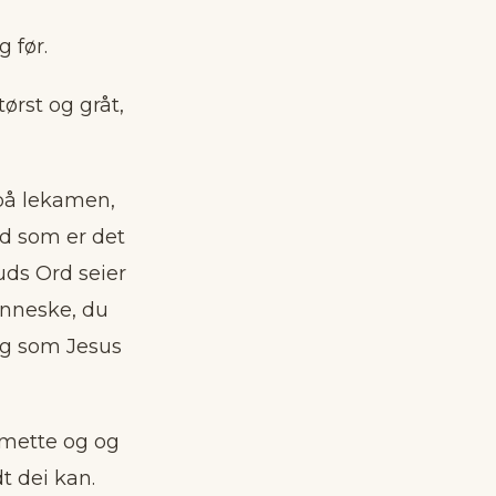
 før.
rst og gråt,
 på lekamen,
nd som er det
ds Ord seier
enneske, du
og som Jesus
 mette og og
t dei kan.