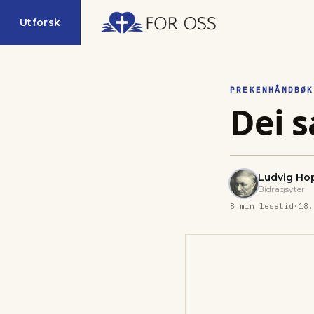
Utforsk
PREKENHÅNDBØK
Dei s
Ludvig Ho
Bidragsyter
8
min lesetid
·
18.