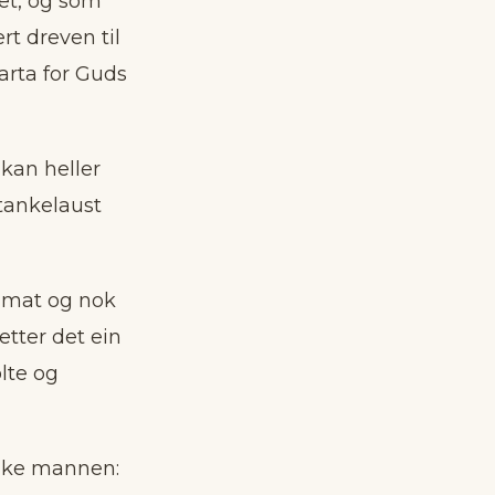
vet, og som
rt dreven til
arta for Guds
kan heller
 tankelaust
k mat og nok
etter det ein
olte og
rike mannen: