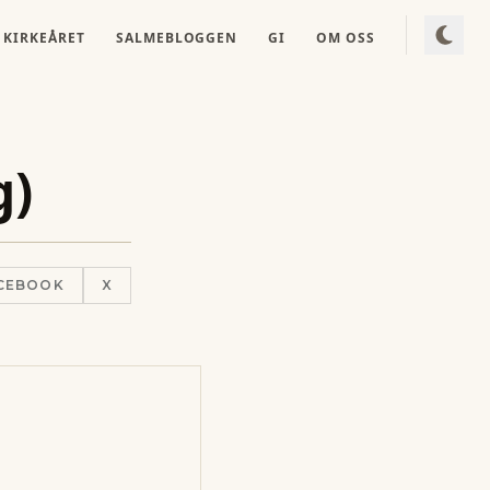
KIRKEÅRET
SALMEBLOGGEN
GI
OM OSS
g)
CEBOOK
X