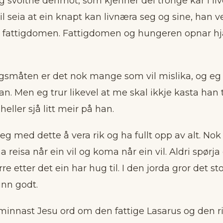
g svoltne derimot, som kjenner dei tronge kår i li
il seia at ein knapt kan livnæra seg og sine, han ve
e fattigdomen. Fattigdomen og hungeren opnar hj
gsmåten er det nok mange som vil mislika, og eg 
an. Men eg trur likevel at me skal ikkje kasta han
heller sjå litt meir på han.
eg med dette å vera rik og ha fullt opp av alt. No
 reisa når ein vil og koma når ein vil. Aldri spørja 
erre etter det ein har hug til. I den jorda gror det st
inn godt.
 minnast Jesu ord om den fattige Lasarus og den 