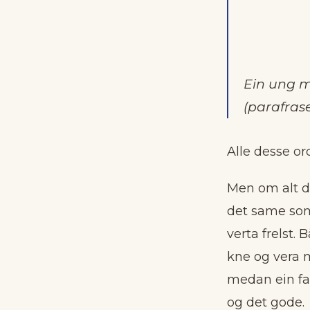
Ein ung ma
(parafras
Alle desse or
Men om alt det
det same som 
verta frelst.
kne og vera m
medan ein fat
og det gode.