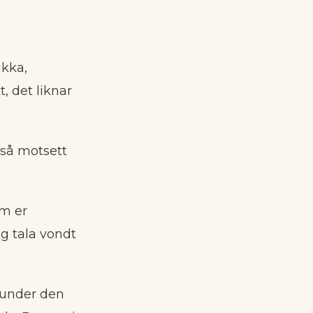
ukka,
, det liknar
 så motsett
om er
og tala vondt
n under den