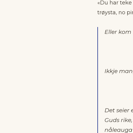
«Du har teke 
trøysta, no pi
Eller kom
Ikkje man
Det seier 
Guds rike,
nåleauga e