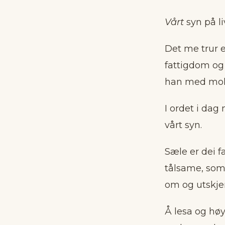
Vårt
syn på l
Det me trur e
fattigdom og 
han med mold
I ordet i dag
vårt syn.
Sæle er dei f
tålsame, som 
om og utskj
Å lesa og høy