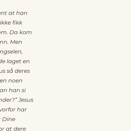
ent at han
kke fikk
 dem. Da kom
ann. Men
ngselen,
de laget en
us så deres
 Men noen
kan han si
nder?” Jesus
vorfor har
: Dine
or at dere