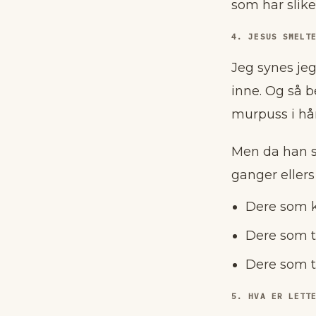
som har slike
4. JESUS SMELT
Jeg synes jeg
inne. Og så 
murpuss i hå
Men da han s
ganger ellers
Dere som k
Dere som ta
Dere som t
5. HVA ER LETT