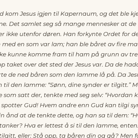
id kom Jesus igjen til Kapernaum, og det ble kj
e. Det samlet seg så mange mennesker at de i
ller ikke utenfor døren. Han forkynte Ordet for
m med en som var lam; han ble båret av fire m
ikke kunne komme fram til ham på grunn av tre
pp taket over det sted der Jesus var. Da de had
irte de ned båren som den lamme lå på. Da Jes
n til den lamme: “Sønn, dine synder er tilgitt.”
e som satt der, tenkte med seg selv: “Hvordan 
n spotter Gud! Hvem andre enn Gud kan tilgi sy
in ånd at de tenkte dette, og han sa til dem: “H
 tanker? Hva er lettest å si til den lamme, enten
tilgitt, eller: Stå opp, ta båren din og gå? Men f