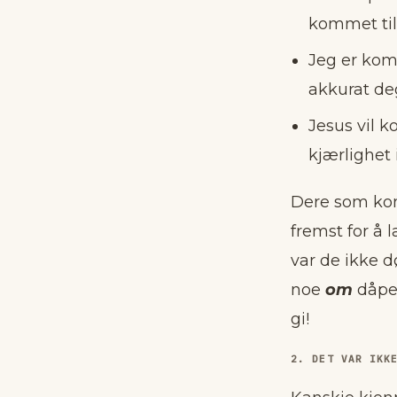
kommet til
Jeg er komm
akkurat deg
Jesus vil 
kjærlighet 
Dere som kom
fremst for å 
var de ikke dø
noe
om
dåpen
gi!
2. DET VAR IKK