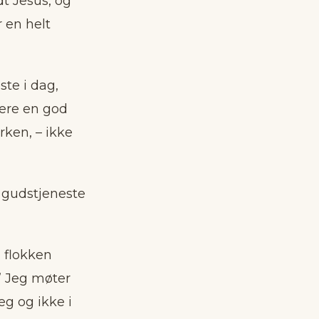
t Jesus, og
 en helt
te i dag,
dere en god
rken, – ikke
 gudstjeneste
i flokken
” Jeg møter
eg og ikke i