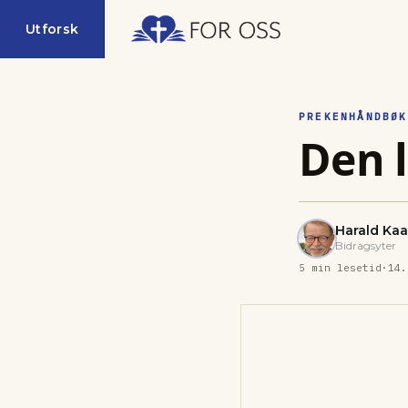
Utforsk
PREKENHÅNDBØK
Den 
Harald Ka
Bidragsyter
5
min lesetid
·
14.