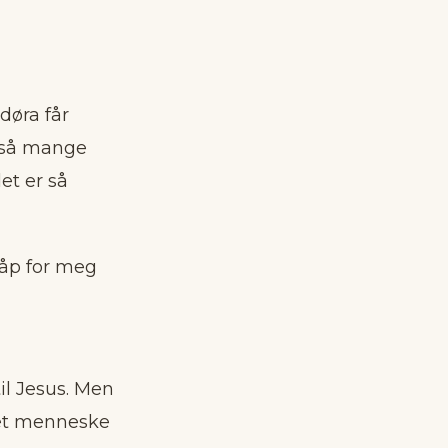
døra får
r så mange
et er så
håp for meg
l Jesus. Men
det menneske