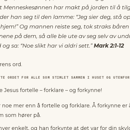
at Menneskesønnen har makt på jorden til å tilg
er han seg til den lamme: “Jeg sier deg, stå o
 hjem!” Og mannen reiste seg, tok straks båren
ynene på dem, så alle ble ute av seg selv av und
og sa: “Noe slikt har vi aldri sett.”
Mark 2:1-12
rens ord.
NTE ORDET FOR ALLE SOM STIMLET SAMMEN I HUSET OG UTENFOR
 Jesus fortelle – forklare – og forkynne!
 noe mer enn å fortelle og forklare. Å forkynne er 
em som hører på.
ver enkelt, og han forkynte at det var for din sky