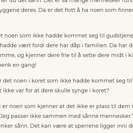
ner du det sånn. Det er så mange mennesker rund
ryggene deres. Da er det flott å ha noen som finner
et noen som ikke hadde kommet seg til gudstjenes
 hadde vært fordi dere har dåp i familien. Da har 
omme, og kjenner dere frie til å sette dere midt i ki
benk en gang!
r det noen i koret som ikke hadde kommet seg til
t ikke var for at dere skulle synge i koret?
t er noen som kjenner at det ikke er plass til dem 
 ”Jeg passer ikke sammen med sånne mennesker.
nker sånn. Det kan være at sperrene ligger inni d