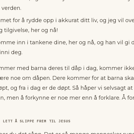
 verden.
et for å rydde opp i akkurat ditt liv, og jeg vil o
 tilgivelse, her og nå!
komme inn i tankene dine, her og nå, og han vil gi
inni deg.
mer med barna deres til dåp i dag, kommer ikke
lære noe om dåpen. Dere kommer for at barna skal 
pt, og fra i dag er de døpt. Så håper vi selvsagt at
, men å forkynne er noe mer enn å forklare. Å fo
E LETT Å SLIPPE FREM TIL JESUS