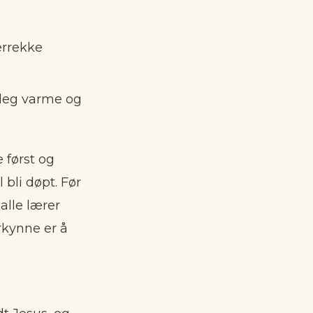
verrekke
 deg varme og
 først og
bli døpt. Før
 alle lærer
rkynne er å