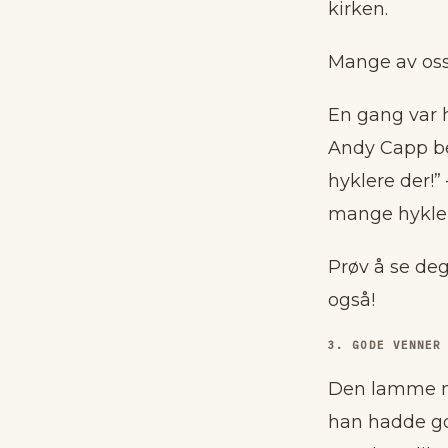
kirken.
Mange av oss
En gang var h
Andy Capp bet
hyklere der!”
mange hyklere
Prøv å se deg
også!
3. GODE VENNER
Den lamme ma
han hadde go