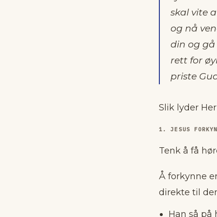
skal vite 
og nå vend
din og gå
rett for ø
priste Gud 
Slik lyder Her
1. JESUS FORKY
Tenk å få høre
Å forkynne er
direkte til d
Han så på h