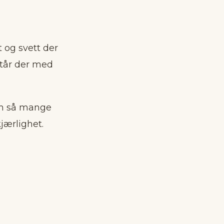
t og svett der
står der med
om så mange
jærlighet.