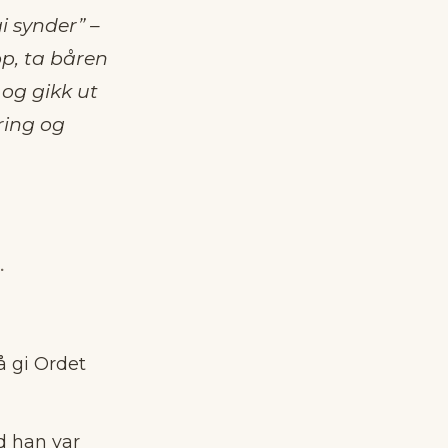
i synder” –
pp, ta båren
 og gikk ut
ring og
.
å gi Ordet
ld han var