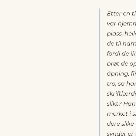
Etter en t
var hjemm
plass, he
de til ha
fordi de 
brøt de o
åpning, f
tro, sa ha
skriftlærd
slikt? Ha
merket i s
dere slike
synder er 