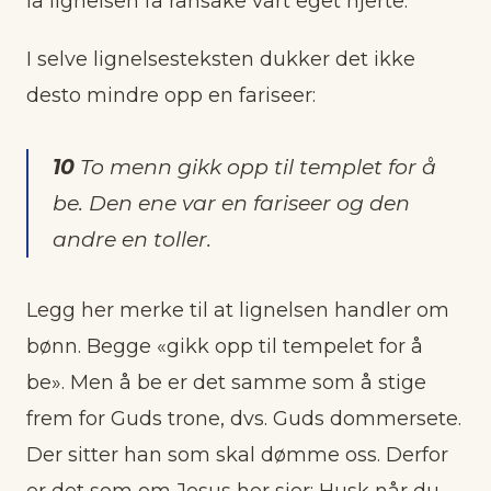
la lignelsen få ransake vårt eget hjerte.
I selve lignelsesteksten dukker det ikke
desto mindre opp en fariseer:
10
To menn gikk opp til templet for å
be. Den ene var en fariseer og den
andre en toller.
Legg her merke til at lignelsen handler om
bønn. Begge «gikk opp til tempelet for å
be». Men å be er det samme som å stige
frem for Guds trone, dvs. Guds dommersete.
Der sitter han som skal dømme oss. Derfor
er det som om Jesus her sier: Husk når du