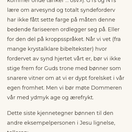
kommer onde tanker … osv.»). GTs og NTs
lære om arvesynd og totalt syndeforderv
har ikke fått sette farge på måten denne
bedende fariseeren ordlegger seg på. Eller
for den del på kroppsspråket. Når vi vet (fra
mange krystalklare bibeltekster) hvor
fordervet av synd hjertet vårt er, bør vi ikke
stige frem for Guds trone med bønner som
snarere vitner om at vi er dypt forelsket i vår
egen fromhet. Men vi bør møte Dommeren
vår med ydmyk age og ærefrykt.
Dette siste kjennetegner bønnen til den
andre eksempelpersonen i Jesu lignelse,