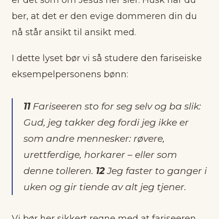
ber, at det er den evige dommeren din du
nå står ansikt til ansikt med.
I dette lyset bør vi så studere den fariseiske
eksempelpersonens bønn:
11
Fariseeren sto for seg selv og ba slik:
Gud, jeg takker deg fordi jeg ikke er
som andre mennesker: røvere,
urettferdige, horkarer – eller som
denne tolleren.
12
Jeg faster to ganger i
uken og gir tiende av alt jeg tjener.
Vi bør her sikkert regne med at fariseeren