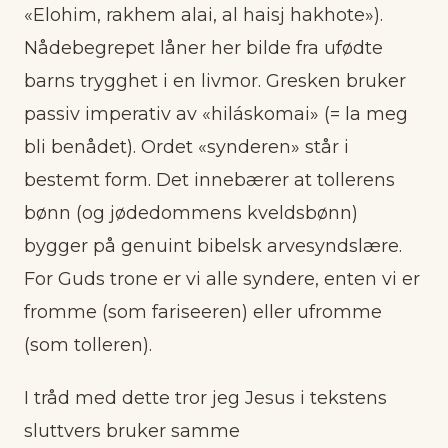
«Elohim, rakhem alai, al haisj hakhote»).
Nådebegrepet låner her bilde fra ufødte
barns trygghet i en livmor. Gresken bruker
passiv imperativ av «hiláskomai» (= la meg
bli benådet). Ordet «synderen» står i
bestemt form. Det innebærer at tollerens
bønn (og jødedommens kveldsbønn)
bygger på genuint bibelsk arvesyndslære.
For Guds trone er vi alle syndere, enten vi er
fromme (som fariseeren) eller ufromme
(som tolleren).
I tråd med dette tror jeg Jesus i tekstens
sluttvers bruker samme