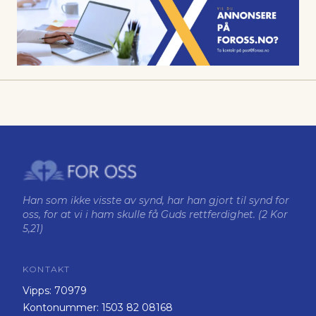
Han som ikke visste av synd, har han gjort til synd for
oss, for at vi i ham skulle få Guds rettferdighet. (2 Kor
5,21)
KONTAKT
Vipps:
70979
Kontonummer:
1503 82 08168