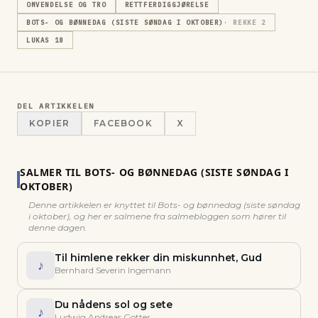
OMVENDELSE OG TRO
RETTFERDIGGJØRELSE
BOTS- OG BØNNEDAG (SISTE SØNDAG I OKTOBER)
· REKKE
2
LUKAS 18
DEL ARTIKKELEN
KOPIER
FACEBOOK
X
SALMER TIL
BOTS- OG BØNNEDAG (SISTE SØNDAG I
OKTOBER)
Denne artikkelen er knyttet til
Bots- og bønnedag (siste søndag
i oktober)
, og her er salmene fra salmebloggen som hører til
denne dagen.
Til himlene rekker din miskunnhet, Gud
♪
Bernhard Severin Ingemann
Du nådens sol og sete
♪
Ludwig Andreas Gotter