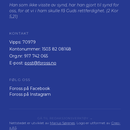
Han som ikke visste av synd, har han gjort til synd for
oss, for at vi i ham skulle få Guds rettferdighet. (2 Kor
5,21)
KONTAKT
Vipps:
70979
Kontonummer:
1503 82 08168
Org.nr:
917 742 065
E-post:
post@foross.no
FØLG OSS
Foross på Facebook
Foross på Instagram
GÅ TIL REDAKSJONSVERKTØY →
Nettstedet er utviklet av
Marius Sørenes
. Logo er utformet av
Creo-
x AS
.