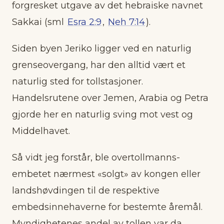
forgresket utgave av det hebraiske navnet
Sakkai (sml
Esra 2:9
,
Neh 7:14
).
Siden byen Jeriko ligger ved en naturlig
grenseovergang, har den alltid vært et
naturlig sted for tollstasjoner.
Handelsrutene over Jemen, Arabia og Petra
gjorde her en naturlig sving mot vest og
Middelhavet.
Så vidt jeg forstår, ble overtollmanns-
embetet nærmest «solgt» av kongen eller
landshøvdingen til de respektive
embedsinnehaverne for bestemte åremål.
Myndighetenes andel av tollen var da