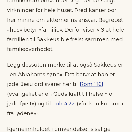
familiefedre omvender seg. Det får salige
virkninger for hele huset. Predikanter bør
her minne om ektemenns ansvar. Begrepet
«hus» betyr «familie». Derfor viser v 9 at hele
familien til Sakkeus ble frelst sammen med
familieoverhodet.
Legg dessuten merke til at også Sakkeus er
«en Abrahams sønn». Det betyr at han er
jøde. Jesu ord svarer her til
Rom 1:16f
(evangeliet er en Guds kraft til frelse «for
jøde først») og til
Joh 4:22
(«frelsen kommer
fra jødene»).
Kjerneinnholdet i omvendelsens salige