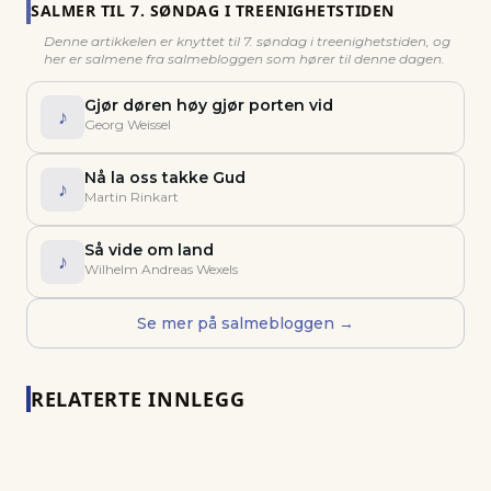
SALMER TIL
7. SØNDAG I TREENIGHETSTIDEN
Denne artikkelen er knyttet til
7. søndag i treenighetstiden
, og
her er salmene fra salmebloggen som hører til denne dagen.
Gjør døren høy gjør porten vid
♪
Georg Weissel
Nå la oss takke Gud
♪
Martin Rinkart
Så vide om land
♪
Wilhelm Andreas Wexels
Se mer på salmebloggen →
RELATERTE INNLEGG