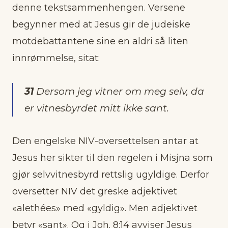
denne tekstsammenhengen. Versene
begynner med at Jesus gir de judeiske
motdebattantene sine en aldri så liten
innrømmelse, sitat:
31
Dersom jeg vitner om meg selv, da
er vitnesbyrdet mitt ikke sant.
Den engelske NIV-oversettelsen antar at
Jesus her sikter til den regelen i Misjna som
gjør selvvitnesbyrd rettslig ugyldige. Derfor
oversetter NIV det greske adjektivet
«alethées» med «gyldig». Men adjektivet
betyr «sant». Og i Joh. 8:14 avviser Jesus