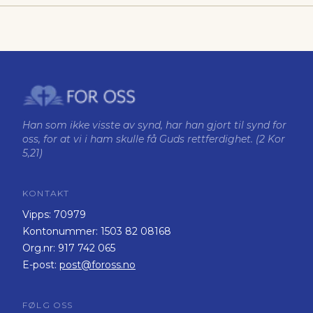
Han som ikke visste av synd, har han gjort til synd for
oss, for at vi i ham skulle få Guds rettferdighet. (2 Kor
5,21)
KONTAKT
Vipps:
70979
Kontonummer:
1503 82 08168
Org.nr:
917 742 065
E-post:
post@foross.no
FØLG OSS