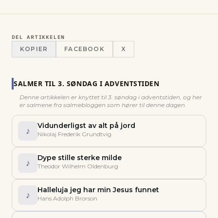
DEL ARTIKKELEN
KOPIER
FACEBOOK
X
SALMER TIL
3. SØNDAG I ADVENTSTIDEN
Denne artikkelen er knyttet til
3. søndag i adventstiden
, og her
er salmene fra salmebloggen som hører til denne dagen.
Vidunderligst av alt på jord
♪
Nikolaj Frederik Grundtvig
Dype stille sterke milde
♪
Theodor Wilhelm Oldenburg
Halleluja jeg har min Jesus funnet
♪
Hans Adolph Brorson