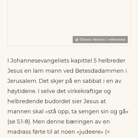
@
Ottavio Vannini / wikimedia
I Johannesevangeliets kapittel 5 helbreder
Jesus en lam mann ved Betesdadammen i
Jerusalem. Det skjer på en sabbat i en av
høytidene. I selve det virkekraftige og
helbredende budordet sier Jesus at
mannen skal «stå opp, ta sengen sin og gå»
(se 5:1-8). Men denne bæringen av en
madrass førte til at noen «judeere» (=