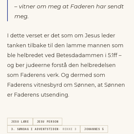
– vitner om meg at Faderen har sendt
meg.
I dette verset er det som om Jesus leder
tanken tilbake til den lamme mannen som
ble helbredet ved Betesdadammen i 5:1ff –
og ber judeerne forstå den helbredelsen
som Faderens verk. Og dermed som
Faderens vitnesbyrd om Sønnen, at Sønnen
er Faderens utsending.
JESU LÆRE
JESU PERSON
3. SØNDAG I ADVENTSTIDEN
· REKKE
3
JOHANNES 5