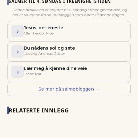
SALMER TIL
4. SØNDAG I TREENIGHETSTIDEN
Denne artikkelen er knyttet til
4. søndag i treenighetstiden
, og
her er salmene fra salmebloggen som hører til denne dagen.
Jesus, det eneste
♪
Ole Theodor Moe
Du nådens sol og sete
♪
Ludwig Andreas Gotter
Lær meg å kjenne dine veie
♪
Jacob Paulli
Se mer på salmebloggen →
RELATERTE INNLEGG