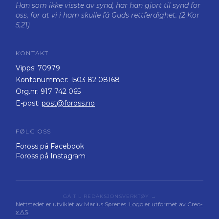
Han som ikke visste av synd, har han gjort til synd for
oss, for at vi i ham skulle få Guds rettferdighet. (2 Kor
5,21)
KONTAKT
Vipps:
70979
Kontonummer:
1503 82 08168
Org.nr:
917 742 065
E-post:
post@foross.no
FØLG OSS
Foross på Facebook
Foross på Instagram
GÅ TIL REDAKSJONSVERKTØY →
Nettstedet er utviklet av
Marius Sørenes
. Logo er utformet av
Creo-
x AS
.