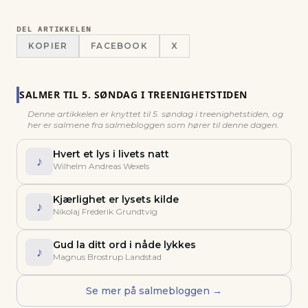
DEL ARTIKKELEN
KOPIER
FACEBOOK
X
SALMER TIL
5. SØNDAG I TREENIGHETSTIDEN
Denne artikkelen er knyttet til
5. søndag i treenighetstiden
, og
her er salmene fra salmebloggen som hører til denne dagen.
Hvert et lys i livets natt
♪
Wilhelm Andreas Wexels
Kjærlighet er lysets kilde
♪
Nikolaj Frederik Grundtvig
Gud la ditt ord i nåde lykkes
♪
Magnus Brostrup Landstad
Se mer på salmebloggen →