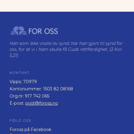
Han som ikke visste av synd, har han gjort til synd for
oss, for at vi i ham skulle få Guds rettferdighet. (2 Kor
5,21)
KONTAKT
Vipps:
70979
Kontonummer:
1503 82 08168
Org.nr:
917 742 065
E-post:
post@foross.no
FØLG OSS
Foross på Facebook