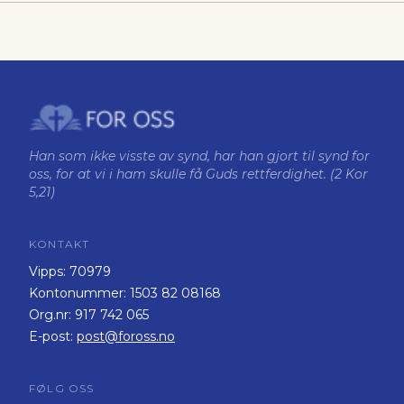
Han som ikke visste av synd, har han gjort til synd for
oss, for at vi i ham skulle få Guds rettferdighet. (2 Kor
5,21)
KONTAKT
Vipps:
70979
Kontonummer:
1503 82 08168
Org.nr:
917 742 065
E-post:
post@foross.no
FØLG OSS