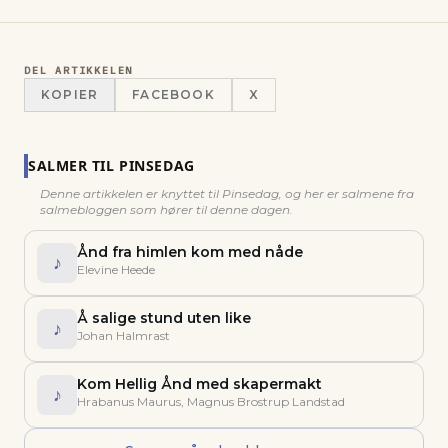
DEL ARTIKKELEN
KOPIER
FACEBOOK
X
SALMER TIL
PINSEDAG
Denne artikkelen er knyttet til
Pinsedag
, og her er salmene fra
salmebloggen som hører til denne dagen.
Ånd fra himlen kom med nåde
♪
Elevine Heede
Å salige stund uten like
♪
Johan Halmrast
Kom Hellig Ånd med skapermakt
♪
Hrabanus Maurus, Magnus Brostrup Landstad