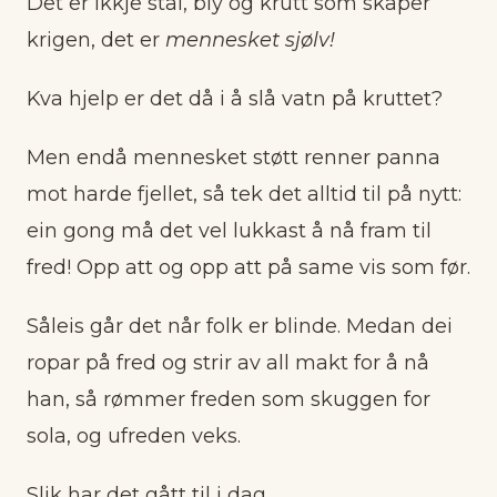
Det er ikkje stål, bly og krutt som skaper
krigen, det er
mennesket sjølv!
Kva hjelp er det då i å slå vatn på kruttet?
Men endå mennesket støtt renner panna
mot harde fjellet, så tek det alltid til på nytt:
ein gong må det vel lukkast å nå fram til
fred! Opp att og opp att på same vis som før.
Såleis går det når folk er blinde. Medan dei
ropar på fred og strir av all makt for å nå
han, så rømmer freden som skuggen for
sola, og ufreden veks.
Slik har det gått til i dag.