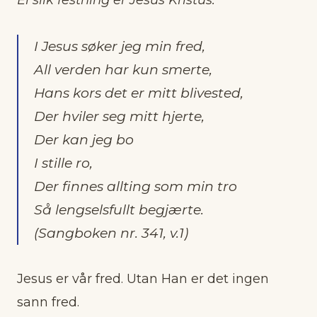
Ei slik festning er Jesus Kristus.
I Jesus
søker jeg min fred,
All verden har kun smerte,
Hans kors det er mitt blivested,
D
er
hviler seg mitt hjerte,
D
er
kan jeg bo
I stille ro,
Der
finnes allting som min tro
Så lengselsfullt begjærte.
(Sangboken nr. 341, v.1)
Jesus er vår fred. Utan Han er det ingen
sann fred.