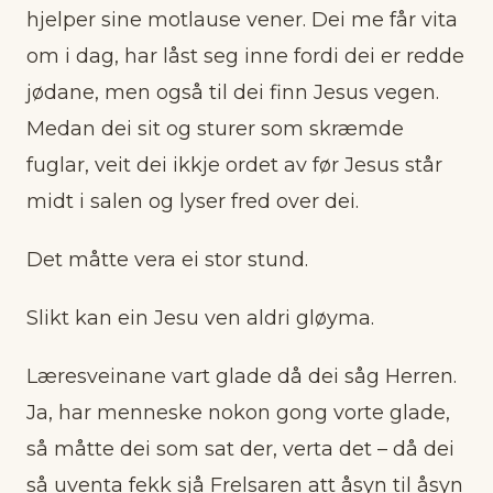
hjelper sine motlause vener. Dei me får vita
om i dag, har låst seg inne fordi dei er redde
jødane, men også til dei finn Jesus vegen.
Medan dei sit og sturer som skræmde
fuglar, veit dei ikkje ordet av før Jesus står
midt i salen og lyser fred over dei.
Det måtte vera ei stor stund.
Slikt kan ein Jesu ven aldri gløyma.
Læresveinane vart glade då dei såg Herren.
Ja, har menneske nokon gong vorte glade,
så måtte dei som sat der, verta det – då dei
så uventa fekk sjå Frelsaren att åsyn til åsyn