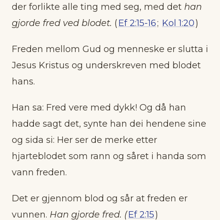
der forlikte alle ting med seg, med det
han
gjorde fred
ved blodet.
(
Ef 2:15-16
;
Kol 1:20
)
Freden mellom Gud og menneske er slutta i
Jesus Kristus og underskreven med blodet
hans.
Han sa: Fred vere med dykk! Og då han
hadde sagt det, synte han dei hendene sine
og sida si: Her ser de merke etter
hjarteblodet som rann og såret i handa som
vann freden.
Det er gjennom blod og sår at freden er
vunnen.
Han gjorde fred. (
Ef 2:15
)