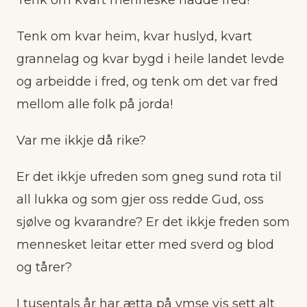
Tenk om kvart menneske hadde fred!
Tenk om kvar heim, kvar huslyd, kvart
grannelag og kvar bygd i heile landet levde
og arbeidde i fred, og tenk om det var fred
mellom alle folk på jorda!
Var me ikkje då rike?
Er det ikkje ufreden som gneg sund rota til
all lukka og som gjer oss redde Gud, oss
sjølve og kvarandre? Er det ikkje freden som
mennesket leitar etter med sverd og blod
og tårer?
I tusentals år har ætta på ymse vis sett alt