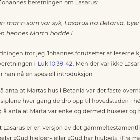
r Johannes beretningen om Lasarus:
en mann som var syk, Lasarus fra Betania, by
en hennes Marta bodde i.
dningen tror jeg Johannes forutsetter at leserne 
beretningen i
Luk 10:38-42
. Men der var ikke Lasar
r han nå en spesiell introduksjon.
 å anta at Martas hus i Betania var det faste over
disiplene hver gang de dro opp til hovedstaden i h
g å anta at Marta var enke og dermed huseier og 
 Lasarus er en versjon av det gammeltestamentl
betyr «Gud hjelper» eller «Gud har hjulpet». (Fra 