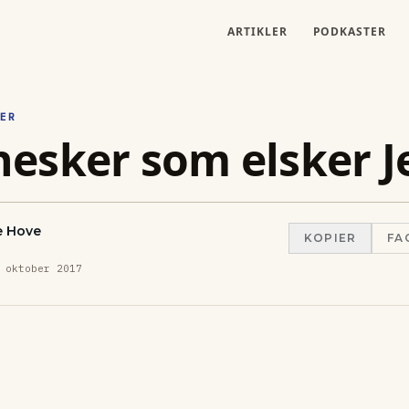
ARTIKLER
PODKASTER
ER
esker som elsker J
e Hove
KOPIER
FA
 oktober 2017