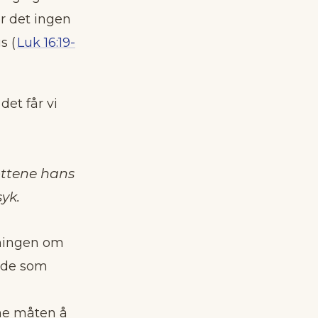
er det ingen
s (
Luk 16:19-
det får vi
øttene hans
yk.
tningen om
sode som
ne måten å