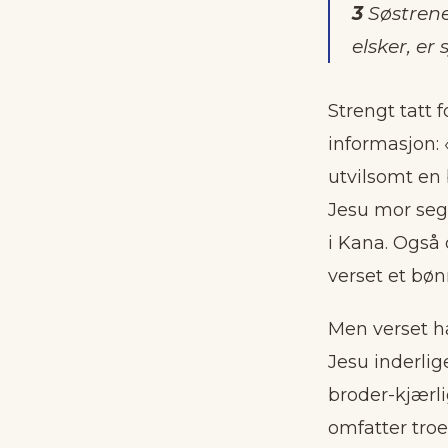
3
Søstrene
elsker, er 
Strengt tatt 
informasjon: 
utvilsomt en
Jesu mor seg
i Kana. Også 
verset et bøn
Men verset h
Jesu inderlige
broder-kjærli
omfatter tro