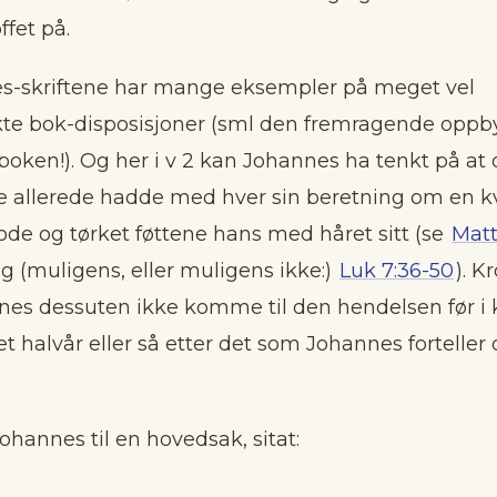
ffet på.
-skriftene har mange eksempler på meget vel
e bok-disposisjoner (sml den fremragende oppb
oken!). Og her i v 2 kan Johannes ha tenkt på at 
e allerede hadde med hver sin beretning om en 
ode og tørket føttene hans med håret sitt (se
Matt
g (muligens, eller muligens ikke:)
Luk 7:36-50
). K
es dessuten ikke komme til den hendelsen før i k
t halvår eller så etter det som Johannes forteller
hannes til en hovedsak, sitat: