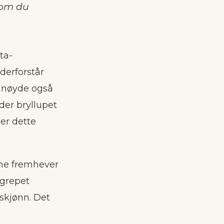
som du
ta-
derforstår
 nøyde også
er bryllupet
er dette
ene fremhever
egrepet
eskjønn. Det