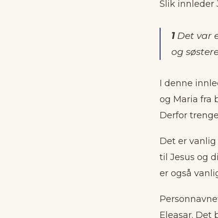
Slik innlede
1
Det var 
og søster
I denne innle
og Maria fra 
Derfor trenge
Det er vanlig
til Jesus og 
er også vanli
Personnavnet
Eleasar. Det 