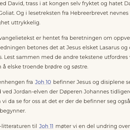
 David, trass i at kongen selv fryktet og hatet Da
Goliat. Og i lesetreksten fra Hebreerbrevet nevnes
het uttrykkelig.
angelietekst er hentet fra beretningen om oppve
nledningen betones det at Jesus elsket Lasarus og 
s. Lest sammen med de andre tekstene utfordres 
 å elske troende brødre og søstre.
enhengen fra
Joh 10
befinner Jesus og disiplene se
ved Jordan-elven der Døperen Johannes tidligere 
vi da se for oss at det er der de befinner seg også
begynner.
itteraturen til
Joh 11
møter vi en del undring over