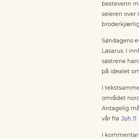
bestevenn med
seieren over 
broderkjærlig
Søndagens ev
Lasarus. I in
søstrene han
på idealet om
I tekstsamm
området nord 
Antagelig må 
vår fra
Joh 11
I kommentar-l