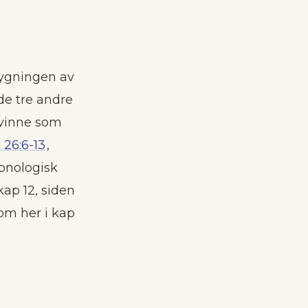
ygningen av
de tre andre
kvinne som
 26:6-13
,
ronologisk
ap 12, siden
 om her i kap