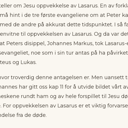
eller om Jesu oppvekkelse av Lasarus. En av fork
å hint i de tre første evangeliene om at Peter k
d de andre på akkurat dette tidspunktet. I så fa
yenvitne til oppvekkelsen av Lasarus. Og da var de
 at Peters disippel, Johannes Markus, tok Lasarus
vangeliet, noe som i sin tur antas på ha påvirket
teus og Lukas.
hvor troverdig denne antagelsen er. Men uansett t
annes har gitt oss kap 11 for å utvide bildet vårt 
eskene rundt ham og av hele forspillet til Jesu d
 For oppvekkelsen av Lasarus er et viktig forvars
delse fra de døde.