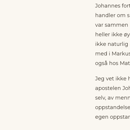
Johannes fort
handler om sm
var sammen me
heller ikke ø
ikke naturlig
med i Markuse
også hos Mat
Jeg vet ikke 
apostelen Joh
selv, av menn
oppstandelse.
egen oppstan