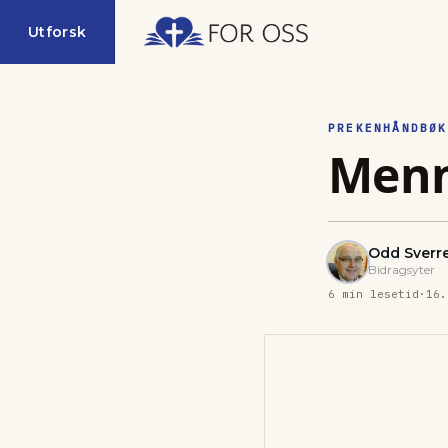
Utforsk
PREKENHÅNDBØK
Menn
Odd Sverr
Bidragsyter
6
min lesetid
·
16.