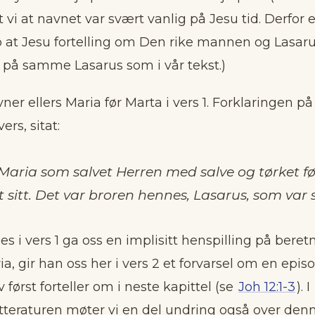
t vi at navnet var svært vanlig på Jesu tid. Derfor 
ro at Jesu fortelling om Den rike mannen og Lasaru
r på samme Lasarus som i vår tekst.)
er ellers Maria før Marta i vers 1. Forklaringen på 
vers, sitat:
Maria som salvet Herren med salve og tørket f
sitt. Det var broren hennes, Lasarus, som var s
 i vers 1 ga oss en implisitt henspilling på bere
a, gir han oss her i vers 2 et forvarsel om en epi
 først forteller om i neste kapittel (se
Joh 12:1-3
). I
teraturen møter vi en del undring også over den