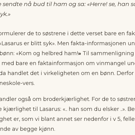
 sendte nå bud til ham og sa: «Herre! se, han 
syk.»
formulerer de to søstrene i dette verset bare en fak
«Lasarus er blitt syk». Men fakta-informasjonen un
 bønn: «Kom og helbred ham!
»
Til sammenligning
 med bare en faktainformasjon om vinmangel und
da handlet det i virkeligheten om en bønn. Derfor 
neskole-vers.
andler også om broderkjærlighet. For de to søstr
 kjærlighet til Lasarus: «.. han som du elsker ..». B
ghet er, som vi blant annet ser nedenfor i v 5, fell
ende av begge kjønn.