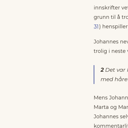
innskrifter ve
grunn til å t
31
) henspille
Johannes nevn
trolig i neste 
2
Det var 
med håret 
Mens Johannes
Marta og Mari
Johannes selv
kommentarlit