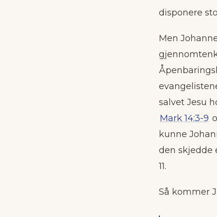
disponere sto
Men Johannes
gjennomtenkt
Åpenbaringsb
evangelisten
salvet Jesu h
Mark 14:3-9
o
kunne Johann
den skjedde e
11.
Så kommer Jo