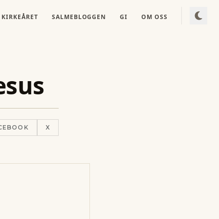
KIRKEÅRET
SALMEBLOGGEN
GI
OM OSS
esus
CEBOOK
X