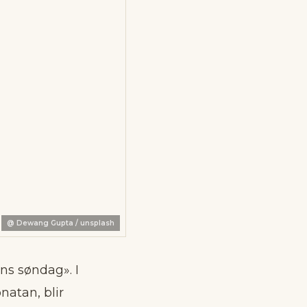
@
Dewang Gupta / unsplash
ns søndag». I
natan, blir