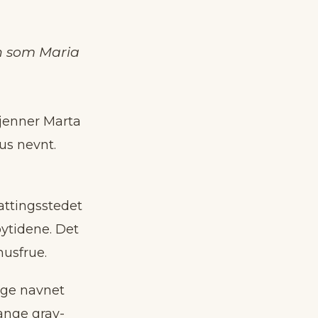
en som Maria
kjenner Marta
us nevnt.
nattingsstedet
øytidene. Det
husfrue.
ige navnet
mange grav-