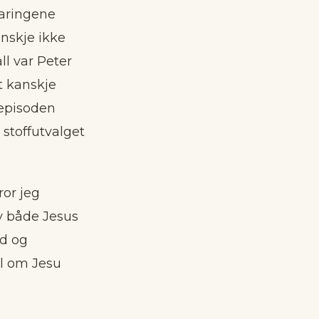
laringene
anskje ikke
ll var Peter
t kanskje
-episoden
 stoffutvalget
ror jeg
av både Jesus
ød og
el om Jesu