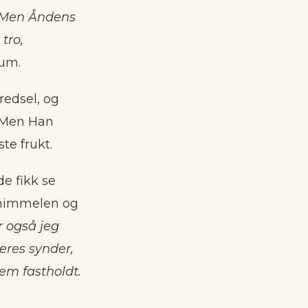
Men Åndens
tro,
ium.
 redsel, og
. Men Han
te frukt.
de fikk se
i himmelen og
 også jeg
eres synder,
dem fastholdt.