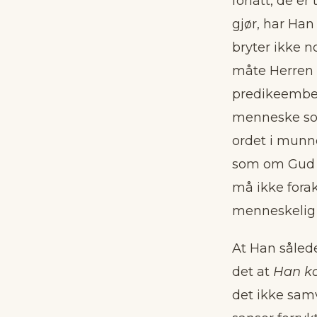
forlatt, de e
gjør, har Han
bryter ikke n
måte Herren k
predikeembet
menneske som
ordet i munne
som om Gud se
må ikke forak
menneskelig 
At Han sålede
det at
Han ko
det ikke samv