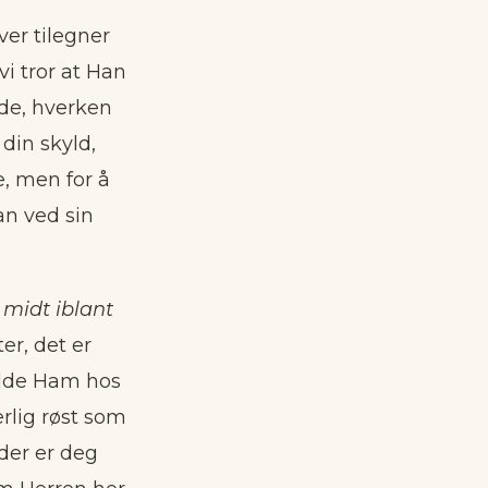
ver tilegner
vi tror at Han
ede, hverken
 din skyld,
e, men for å
an ved sin
 midt iblant
er, det er
hadde Ham hos
ærlig røst som
nder er deg