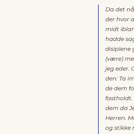
Da det nå 
der hvor d
midt ibla
hadde sag
disiplene 
(være) me
jeg eder.
den: Ta im
de dem fo
fastholdt.
dem da Jes
Herren. M
og stikke 