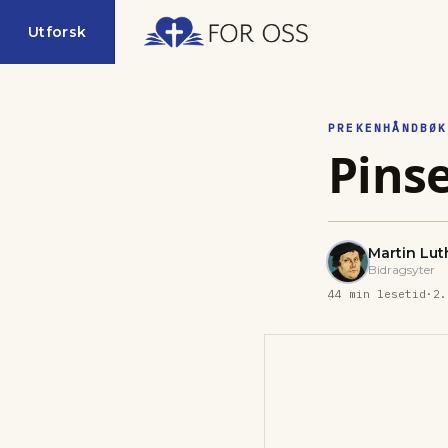
Utforsk
PREKENHÅNDBØK
Pins
Martin Lut
Bidragsyter
44
min lesetid
·
2.