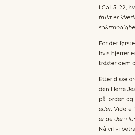
i Gal. 5, 22,
frukt er kjær
saktmodighet
For det første
hvis hjerter 
trøster dem o
Etter disse o
den Herre Jes
på jorden og 
eder.
Videre:
er de dem for
Nå vil vi bet