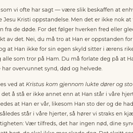
som vi ofte har sagt — være slik beskaffen at enh
 Jesu Kristi oppstandelse. Men det er ikke nok at 
 fra de døde. For det følger hverken fred eller gl
akt av det. Nei, du må tro at Han er oppstanden for
 og at Han ikke for sin egen skyld sitter i ærens rik
 alle som tror på Ham. Du må forlate deg på at H
 har overvunnet synd, død og helvede.
es ved at
Kristus kom gjennom lukte dører og sto
 det å stå er ikke annet enn at Han står i våre hjert
åledes at Han er vår, likesom Han sto der og de 
åledes står i våre hjerter, så hører vi straks en kj
ittigheten: Vær tilfreds, det har ingen nød, dine sy