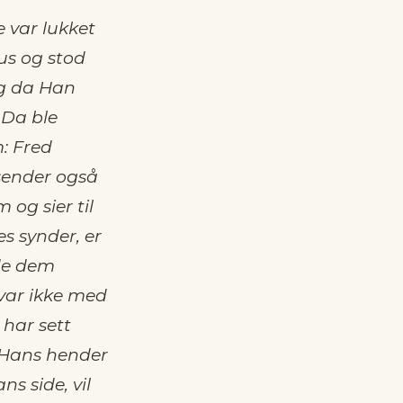
e var lukket
sus og stod
Og da Han
 Da ble
m: Fred
sender også
og sier til
s synder, er
 de dem
 var ikke med
 har sett
i Hans hender
s side, vil