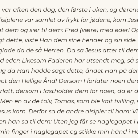
var aften den dag; den første i uken, og døren
isiplene var samlet av frykt for jødene, kom Je
nt dem og sier til dem: Fred (være) med eder! 
t dette, viste Han dem sine hender og sin side.
glade da de så Herren. Da sa Jesus atter til de
d eder! Likesom Faderen har utsendt meg, så 
 Og da Han hadde sagt dette, åndet Han på dem 
ot den Hellige Ånd! Dersom I forlater noen dere
rlatt, dersom I fastholder dem for noen, da er
 Men en av de tolv, Tomas, som ble kalt tvilling,
us kom. Derfor sa de andre disipler til ham: Vi
en han sa til dem: Uten jeg får se naglegapet 
min finger i naglegapet og stikke min hånd i Han