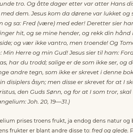
unde tro. Og åtte dager etter var atter Hans dis
med dem. Jesus kom da dørene var lukket og 
 og sa: Fred (være) med eder! Deretter sier han
inger hit, og se mine hender, og rekk din hånd h
 side; og vær ikke vantro, men troende! Og Tom
: Min Herre og min Gud! Jesus sier til ham: Ford
, har du trodd; salige er de som ikke ser, og d
e andre tegn, som ikke er skrevet i denne bok
in disiplers åsyn; men disse er skrevet for at I sk
ristus, den Guds Sønn, og for at I som tror, skal 
ngelium: Joh. 20, 19—31.)
elium prises troens frukt, ja endog dens natur og
oens frukter er blant andre disse to:
fred og glede.
P