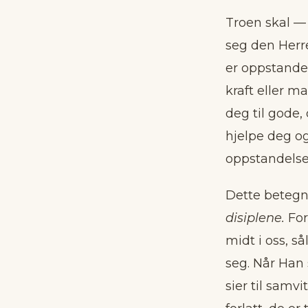
Troen skal — 
seg den Herre
er oppstanden
kraft eller m
deg til gode,
hjelpe deg og
oppstandelse
Dette betegn
disiplene.
For
midt i oss, s
seg. Når Han s
sier til samv