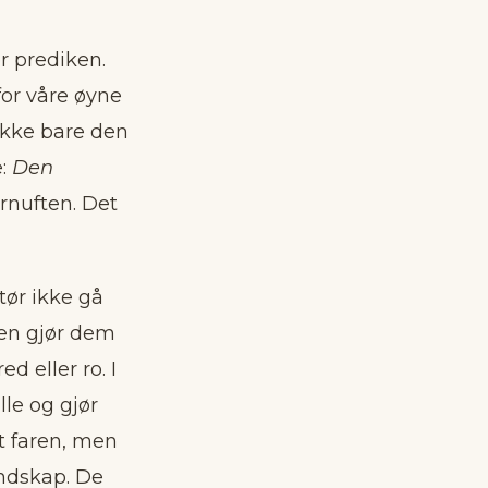
er prediken.
 for våre øyne
 Ikke bare den
e:
Den
ornuften. Det
 tør ikke gå
ngen gjør dem
d eller ro. I
le og gjør
rt faren, men
ondskap. De