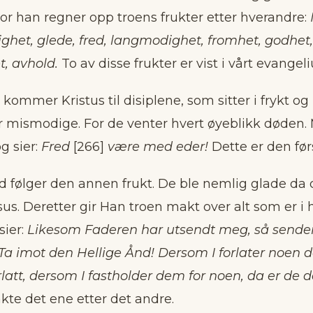
 hvor han regner opp troens frukter etter hverandre:
lighet, glede, fred, langmodighet, fromhet, godhet, 
, avhold.
To av disse frukter er vist i vårt evangel
 kommer Kristus til disiplene, som sitter i frykt og
er mismodige. For de venter hvert øyeblikk døden
g sier:
Fred
[266]
være med eder!
Dette er den førs
rd følger den annen frukt. De ble nemlig glade da 
us. Deretter gir Han troen makt over alt som er 
sier:
Likesom Faderen har utsendt meg, så sender
Ta imot den Hellige Ånd! Dersom I forlater noen d
latt, dersom I fastholder dem for noen, da er de 
rakte det ene etter det andre.