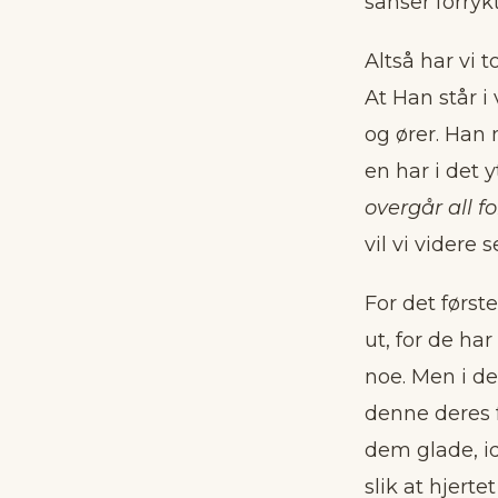
sanser forrykt
Altså har vi 
At Han står i 
og ører. Han 
en har i det 
overgår all f
vil vi videre s
For det første
ut, for de ha
noe. Men i det
denne deres f
dem glade, id
slik at hjert