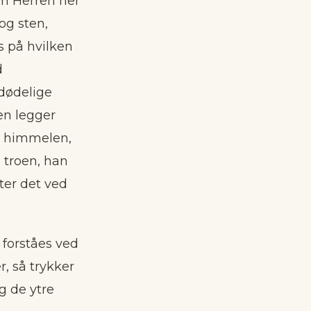
som Herren her
og sten,
s på hvilken
d
 dødelige
en legger
ra himmelen,
 troen, han
tter det ved
t forståes ved
, så trykker
g de ytre