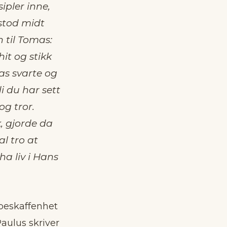
ipler inne,
stod midt
 til Tomas:
it og stikk
as svarte og
i du har sett
og tror.
, gjorde da
al tro at
ha liv i Hans
 beskaffenhet
aulus skriver