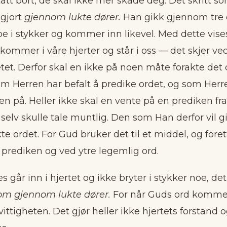
r tatt bort, de skal ikke mer skade deg. Det skritt 
 gjort
gjennom lukte dører.
Han gikk gjennom tre 
oe i stykker og kommer inn likevel. Med dette vise
ommer i våre hjerter og står i oss — det skjer ve
et. Derfor skal en ikke på noen måte forakte det
 Herren har befalt å predike ordet, og som Herr
n på. Heller ikke skal en vente på en prediken f
lv skulle tale muntlig. Den som Han derfor vil gi
te ordet. For Gud bruker det til et middel, og fore
prediken og ved ytre legemlig ord.
s går inn i hjertet og ikke bryter i stykker noe, de
m gjennom lukte dører.
For når Guds ord kommer
ittigheten. Det gjør heller ikke hjertets forstand o