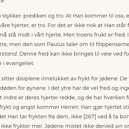
e.
to stykker: prediken og tro. At Han kommer til oss, 
våre hjerter, er tro. For det er ikke nok at Han står
må stå midt i vårt hjerte. Men troens frukt er fred.
ytre, men den som Paulus taler om til filippensern
orstand.
Denne fred kan ikke bringes til veie ved f
e i evangeliet.
 sitter disiplene innelukket av frykt for jødene. De
r døden for øynene. I det ytre har de vel fred og i
 indre er deres hjerter redde, og de har hverken fre
rykt og angst kommer Herren. Han gjør hjertet stil
et Han tar frykten fra dem, ikke [267] ved å ta bo
et ikke frykter mer. Jødene mistet ikke derved sin 