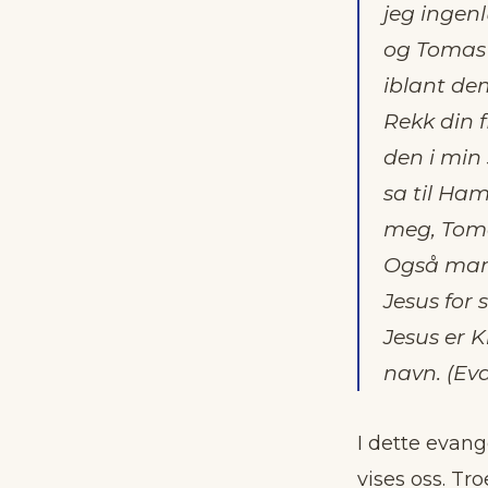
jeg ingenl
og Tomas 
iblant dem
Rekk din f
den i min
sa til Ham
meg, Tomas
Også mang
Jesus for s
Jesus er K
navn. (
Eva
I dette evang
vises oss. Tr