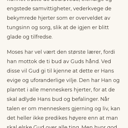
engstede samvittigheter, vederkvege de
bekymrede hjerter som er overveldet av
tungsinn og sorg, slik at de igjen er blitt
glade og tilfredse.
Moses har vel vært den største lærer, fordi
han mottok de ti bud av Guds hånd. Ved
disse vil Gud gi til kjenne at dette er Hans
evige og uforanderlige vilje. Den har Han og
plantet i alle menneskers hjerter, for at de
skal adlyde Hans bud og befalinger. Når
talen er om menneskers gjerning og liv, kan
det heller ikke predikes høyere enn at man
skal elske Gud over alle ting. Men hvor god