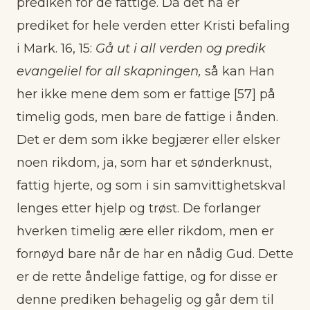
prediken for de fattige. Da det nå er
prediket for hele verden etter Kristi befaling
i Mark. 16, 15:
Gå ut i all verden og predik
evangeliel for all skapningen,
så kan Han
her ikke mene dem som er fattige [57] på
timelig gods, men bare de fattige i ånden.
Det er dem som ikke begjærer eller elsker
noen rikdom, ja, som har et sønderknust,
fattig hjerte, og som i sin samvittighetskval
lenges etter hjelp og trøst. De forlanger
hverken timelig ære eller rikdom, men er
fornøyd bare når de har en nådig Gud. Dette
er de rette åndelige fattige, og for disse er
denne prediken behagelig og går dem til