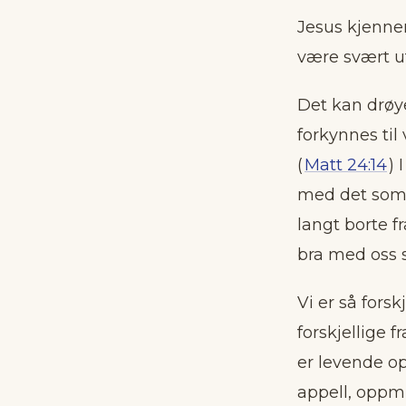
Jesus kjenner
være svært u
Det kan drøye
forkynnes til
(
Matt 24:14
) 
med det som 
langt borte fra
bra med oss s
Vi er så forsk
forskjellige f
er levende op
appell, oppm