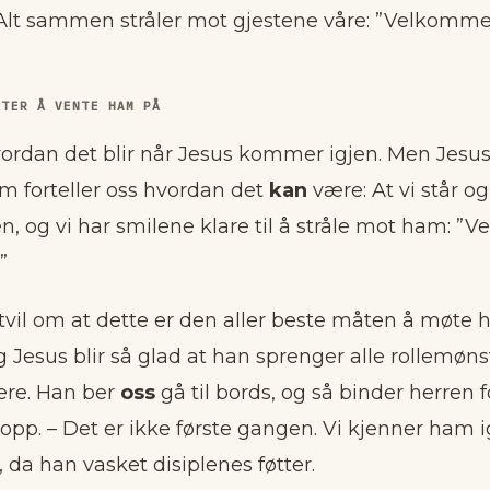
 Alt sammen stråler mot gjestene våre: ”Velkomme
ÅTER Å VENTE HAM PÅ
vordan det blir når Jesus kommer igjen. Men Jesus
m forteller oss hvordan det
kan
være: At vi står og
n, og vi har smilene klare til å stråle mot ham: 
”
tvil om at dette er den aller beste måten å møte h
og Jesus blir så glad at han sprenger alle rollemø
ere. Han ber
oss
gå til bords, og så binder herren f
 opp. – Det er ikke første gangen. Vi kjenner ham i
 da han vasket disiplenes føtter.