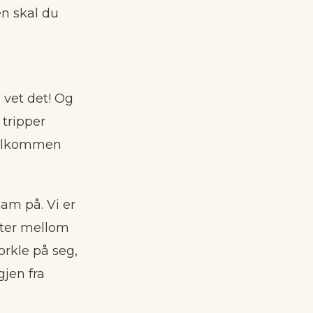
n skal du
 vet det! Og
 tripper
”Velkommen
am på. Vi er
nster mellom
orkle på seg,
gjen fra