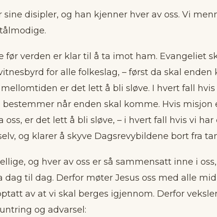
 sine disipler, og han kjenner hver av oss. Vi me
tålmodige.
 før verden er klar til å ta imot ham. Evangeliet sk
 vitnesbyrd for alle folkeslag, – først da skal ende
I mellomtiden er det lett å bli sløve. I hvert fall hvis
bestemmer når enden skal komme. Hvis misjon 
 oss, er det lett å bli sløve, – i hvert fall hvis vi ha
elv, og klarer å skyve Dagsrevybildene bort fra ta
jellige, og hver av oss er så sammensatt inne i oss,
ra dag til dag. Derfor møter Jesus oss med alle midl
ptatt av at vi skal berges igjennom. Derfor veksl
untring og advarsel: