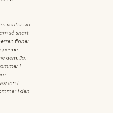
om venter sin
 ham så snart
erren finner
l spenne
ene dem. Ja,
 kommer i
som
te inn i
kommer i den