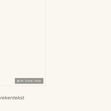
@
Mr. Donb / flickr
prekentekst