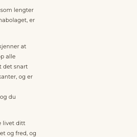
g som lengter
nabolaget, er
kjenner at
p alle
t det snart
kanter, og er
 og du
livet ditt
t og fred, og