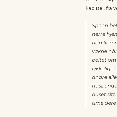
kapittel, fra v
Spenn belt
herre hjem
han komme
våkne når
beltet om 
lykkelige
andre elle
husbonden 
huset sit
time dere 