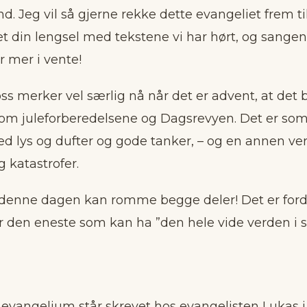
tand. Jeg vil så gjerne rekke dette evangeliet frem 
et din lengsel med tekstene vi har hørt, og sangen
r mer i vente!
oss merker vel særlig nå når det er advent, at det bl
om juleforberedelsene og Dagsrevyen. Det er som
d lys og dufter og gode tanker, – og en annen v
g katastrofer.
 denne dagen kan romme begge deler! Det er ford
r den eneste som kan ha ”den hele vide verden i s
 evangelium står skrevet hos evangelisten Lukas i 