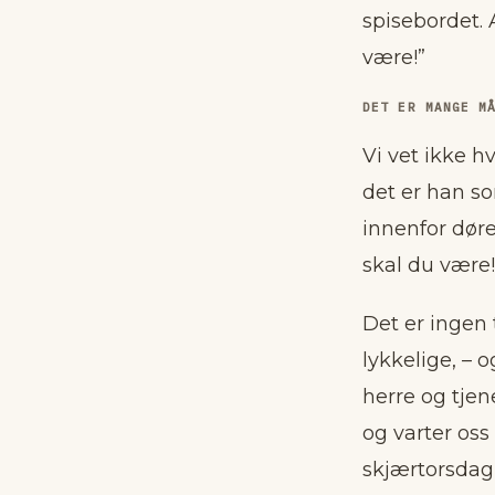
spisebordet.
være!”
DET ER MANGE M
Vi vet ikke h
det er han so
innenfor døre
skal du være!
Det er ingen 
lykkelige, – 
herre og tjen
og varter oss
skjærtorsdag,