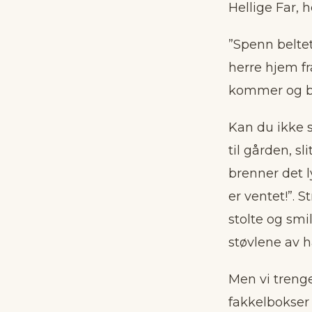
Hellige Far, 
”Spenn beltet
herre hjem fr
kommer og b
Kan du ikke 
til gården, s
brenner det ly
er ventet!”. 
stolte og smi
støvlene av h
Men vi trenger
fakkelbokser 