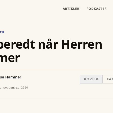
ARTIKLER
PODKASTER
ER
beredt når Herren
mer
asa Hammer
KOPIER
FA
. september 2020