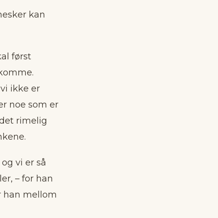
nnesker kan
al først
n komme.
 vi ikke er
er noe som er
r det rimelig
nkene.
 og vi er så
er, – for han
er han mellom