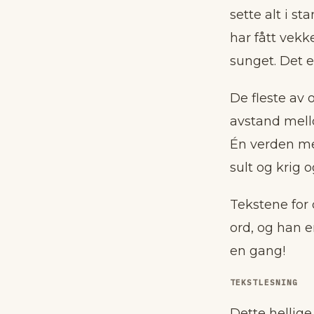
sette alt i s
har fått vekk
sunget. Det e
De fleste av 
avstand mell
Én verden me
sult og krig o
Tekstene for
ord, og han e
en gang!
TEKSTLESNING
Dette hellige