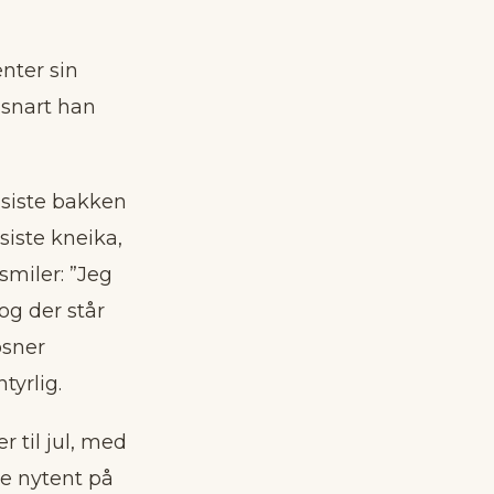
nter sin
 snart han
siste bakken
siste kneika,
 smiler: ”Jeg
og der står
øsner
tyrlig.
r til jul, med
ne nytent på