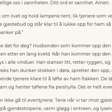
hellige oss i sannheten. Ditt ord er sannhet. Amen.
 om livet og hold lampene tent, lik tjenere som ve
a gjestebud og står klar til å lukke opp for ham så
anker på.”
se det for deg? Husbonden som kommer opp den 
liten etter en lang kveld. Når han kommer opp den 
s i alle vinduer. Han stanser litt, retter ryggen, og
Straks han dunker stokken i døra, spretter den opp, 
lende tjenere klare til å løfte av ham frakken. De l
am og henter tøflene fra peishylla. Det er helt even
 ikke gå til eventyrene. Tenk når vi tar imot gjeste
på gjerdestolpene, varm gløgg i entreen, og lyse