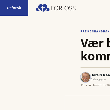
Utforsk
PREKENHÅNDBØK
Vær 
kom
Harald Ka
Bidragsyter
11
min lesetid
·
30