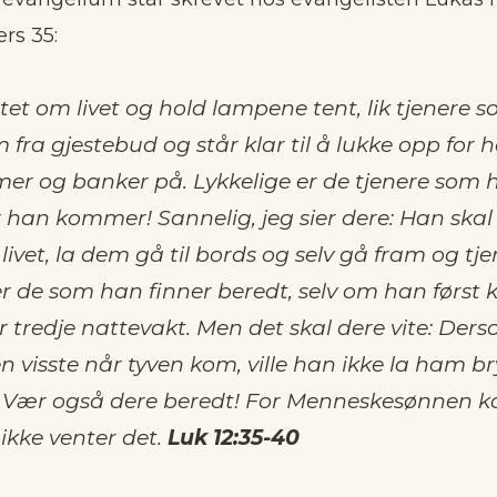
ers 35:
et om livet og hold lampene tent, lik tjenere s
 fra gjestebud og står klar til å lukke opp for
r og banker på. Lykkelige er de tjenere som h
 han kommer! Sannelig, jeg sier dere: Han ska
livet, la dem gå til bords og selv gå fram og tj
 er de som han finner beredt, selv om han først
r tredje nattevakt. Men det skal dere vite: Der
visste når tyven kom, ville han ikke la ham bry
t. Vær også dere beredt! For Menneskesønnen 
ikke venter det.
Luk 12:35-40