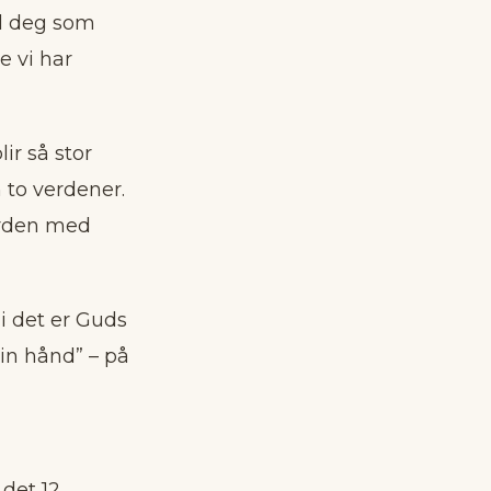
til deg som
e vi har
ir så stor
 to verdener.
erden med
i det er Guds
in hånd” – på
det 12.