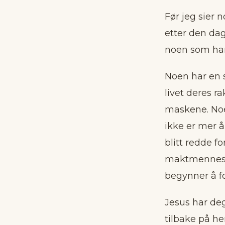
Før jeg sier 
etter den dag
noen som har 
Noen har en s
livet deres r
maskene. Noen
ikke er mer å
blitt redde f
maktmenneske
begynner å fo
Jesus har deg
tilbake på h