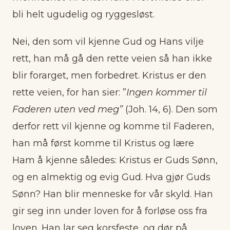
bli helt ugudelig og ryggesløst.
Nei, den som vil kjenne Gud og Hans vilje
rett, han må gå den rette veien så han ikke
blir forarget, men forbedret. Kristus er den
rette veien, for han sier: ”
Ingen kommer til
Faderen uten ved meg”
(Joh. 14, 6). Den som
derfor rett vil kjenne og komme til Faderen,
han må først komme til Kristus og lære
Ham å kjenne således: Kristus er Guds Sønn,
og en almektig og evig Gud. Hva gjør Guds
Sønn? Han blir menneske for vår skyld. Han
gir seg inn under loven for å forløse oss fra
loven. Han lar seg korsfeste, og dør på