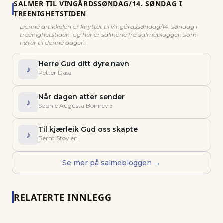
SALMER TIL
VINGÅRDSSØNDAG/14. SØNDAG I
TREENIGHETSTIDEN
Denne artikkelen er knyttet til
Vingårdssøndag/14. søndag i
treenighetstiden
, og her er salmene fra salmebloggen som
hører til denne dagen.
Herre Gud ditt dyre navn
♪
Petter Dass
Når dagen atter sender
♪
Sophie Augusta Bonnevie
Til kjærleik Gud oss skapte
♪
Bernt Støylen
Se mer på salmebloggen →
RELATERTE INNLEGG