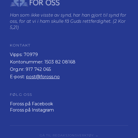
Han som ikke visste av synd, har han gjort til synd for
oss, for at vi i ham skulle få Guds rettferdighet. (2 Kor
5,21)
KONTAKT
Vipps:
70979
Kontonummer:
1503 82 08168
Org.nr:
917 742 065
E-post:
post@foross.no
FØLG OSS
Foross på Facebook
Foross på Instagram
GÅ TIL REDAKSJONSVERKTØY →