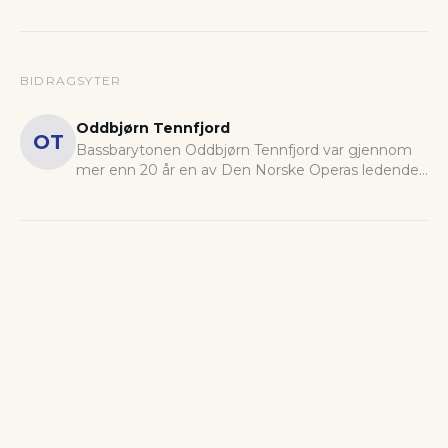
BIDRAGSYTER
Oddbjørn Tennfjord
OT
Bassbarytonen Oddbjørn Tennfjord var gjennom
mer enn 20 år en av Den Norske Operas ledende
krefter. Han har også hatt en omfattende karriere
ved ledende operascener i utlandet.