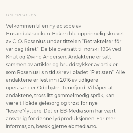
OM EPISODEN
Velkommen til en ny episode av
Husandaktsboken. Boken ble opprinnelig skrevet
av C. O. Rosenius under tittelen “Betraktelser för
var dag i året”. De ble oversatt til norsk i 1964 ved
Knut og Øivind Andersen. Andaktene er satt
sammen av artikler og bruddstykker av artikler
som Rosenius i sin tid skrev i bladet “Pietisten”. Alle
andaktene er lest inn i 2016 av tidligere
operasanger Oddbjørn Tennfjord. Vi håper at
andaktene, tross litt gammelmodig språk, kan
være til både sjelesorg og trøst for nye
“lesere”/lyttere. Det er EB-Media som har vært
ansvarlig for denne lydproduksjonen. For mer
informasjon, besøk gjerne ebmedia.no.