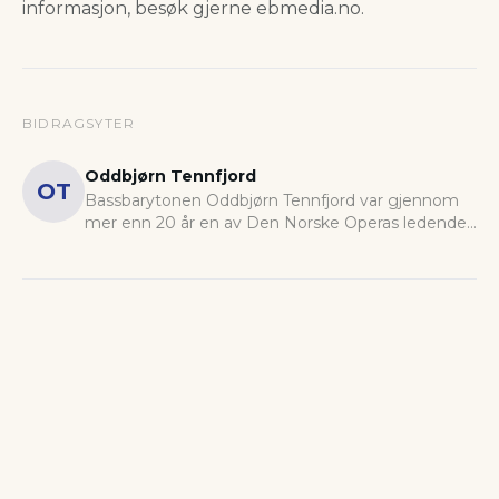
informasjon, besøk gjerne ebmedia.no.
BIDRAGSYTER
Oddbjørn Tennfjord
OT
Bassbarytonen Oddbjørn Tennfjord var gjennom
mer enn 20 år en av Den Norske Operas ledende
krefter. Han har også hatt en omfattende karriere
ved ledende operascener i utlandet.