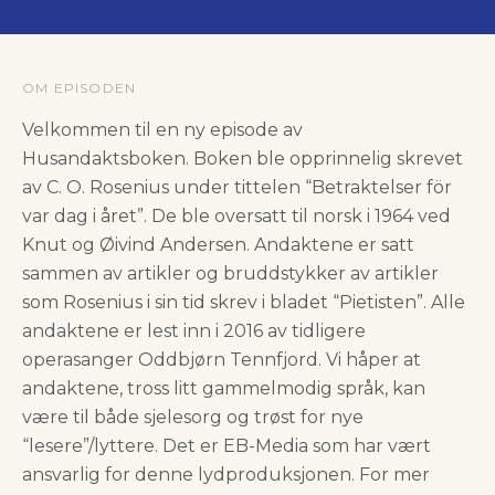
OM EPISODEN
Velkommen til en ny episode av
Husandaktsboken. Boken ble opprinnelig skrevet
av C. O. Rosenius under tittelen “Betraktelser för
var dag i året”. De ble oversatt til norsk i 1964 ved
Knut og Øivind Andersen. Andaktene er satt
sammen av artikler og bruddstykker av artikler
som Rosenius i sin tid skrev i bladet “Pietisten”. Alle
andaktene er lest inn i 2016 av tidligere
operasanger Oddbjørn Tennfjord. Vi håper at
andaktene, tross litt gammelmodig språk, kan
være til både sjelesorg og trøst for nye
“lesere”/lyttere. Det er EB-Media som har vært
ansvarlig for denne lydproduksjonen. For mer