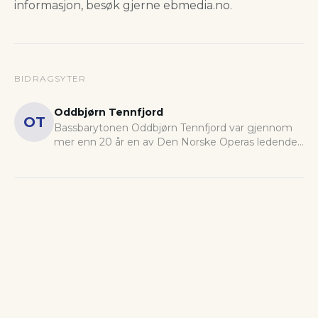
informasjon, besøk gjerne ebmedia.no.
BIDRAGSYTER
Oddbjørn Tennfjord
OT
Bassbarytonen Oddbjørn Tennfjord var gjennom
mer enn 20 år en av Den Norske Operas ledende
krefter. Han har også hatt en omfattende karriere
ved ledende operascener i utlandet.