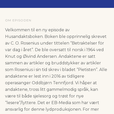
OM EPISODEN
Velkommen til en ny episode av
Husandaktsboken. Boken ble opprinnelig skrevet
av C. O. Rosenius under tittelen “Betraktelser för
var dag i året”. De ble oversatt til norsk i 1964 ved
Knut og Øivind Andersen. Andaktene er satt
sammen av artikler og bruddstykker av artikler
som Rosenius i sin tid skrev i bladet “Pietisten”. Alle
andaktene er lest inn i 2016 av tidligere
operasanger Oddbjørn Tennfjord. Vi håper at
andaktene, tross litt gammelmodig språk, kan
være til både sjelesorg og trøst for nye
“lesere”/lyttere. Det er EB-Media som har vært
ansvarlig for denne lydproduksjonen. For mer