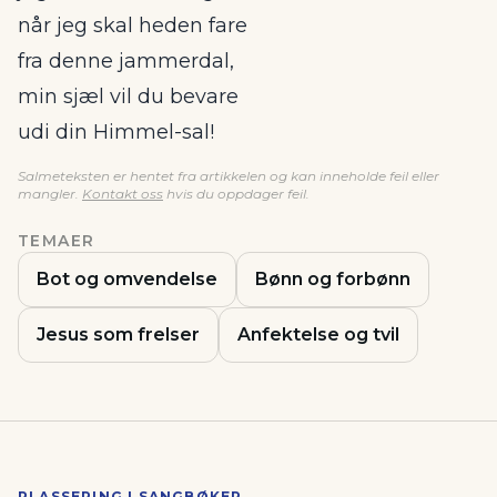
når jeg skal heden fare
fra denne jammerdal,
min sjæl vil du bevare
udi din Himmel-sal!
Salmeteksten er hentet fra artikkelen og kan inneholde feil eller
mangler.
Kontakt oss
hvis du oppdager feil.
TEMAER
Bot og omvendelse
Bønn og forbønn
Jesus som frelser
Anfektelse og tvil
PLASSERING I SANGBØKER