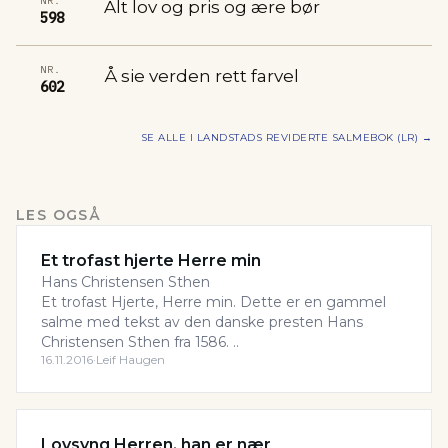
NR.
Alt lov og pris og ære bør
598
NR.
Å sie verden rett farvel
602
SE ALLE I
LANDSTADS REVIDERTE SALMEBOK (LR)
→
LES OGSÅ
Et trofast hjerte Herre min
Hans Christensen Sthen
Et trofast Hjerte, Herre min. Dette er en gammel
salme med tekst av den danske presten Hans
Christensen Sthen fra 1586. ..
16.11.2016
·
Leif Haugen
Lovsyng Herren, han er nær