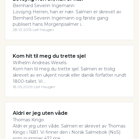
Bernhard Severin Ingemann
Lovsyng Herren, han er nær. Salmen er skrevet av
Bernhard Severin Ingemann og første gang
publisert hans Morgenpsalmer i..
28.10.2013
·
Leif Haugen
Kom hit til meg du trette sjel
Wilhelm Andreas Wexels
Kom hen til meg du trette sjel. Salmen er trolig
skrevet av en ukjent norsk eller dansk forfatter rundt
1800-tallet. Vi ..
18.05.2009
·
Leif Haugen
Aldri er jeg uten våde
Thomas Kingo
Aldri er jeg uten våde. Salmen er skrevet av Thomas
Kingo i 1681. Vi finner den i Norsk Salmebok (NoS)
som nummer 432 me..