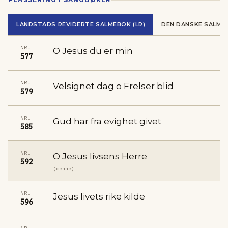
LANDSTADS REVIDERTE SALMEBOK (LR)
DEN DANSKE SALME
NR.
O Jesus du er min
577
NR.
Velsignet dag o Frelser blid
579
NR.
Gud har fra evighet givet
585
NR.
O Jesus livsens Herre
592
(denne)
NR.
Jesus livets rike kilde
596