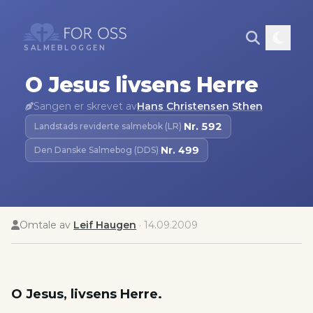
SALMEBLOGGEN
O Jesus livsens Herre
Sangen er skrevet av
Hans Christensen Sthen
Nr.
592
Landstads reviderte salmebok (LR)
·
Nr.
499
Den Danske Salmebog (DDS)
·
Omtale av
Leif Haugen
·
14.09.2009
O Jesus, livsens Herre.