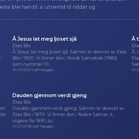
ste blei han bl. a. utnemd til riddar og
Å Jesus lat meg ljoset sjå
Å 
Elias Blix
Elia
Å Jesus, lat meg ljoset sjå. Salmen er skrevet av Elias
Å, 
v
Blix i 1900. Vi finner den i Norsk Salmebok (1985)
Eli
som nummer 10..
Sal
01.07.2021
·
Leif Haugen
01.
Dauden gjennom verdi gjeng
Elias Blix
vet
Dauden gjennom verdi gjeng. Salmen er skrevet av
rste
Elias Blix i 1870. Vi finner den i Nokre Salmar, 4.
utgave fra 1891, so..
01.07.2018
·
Leif Haugen