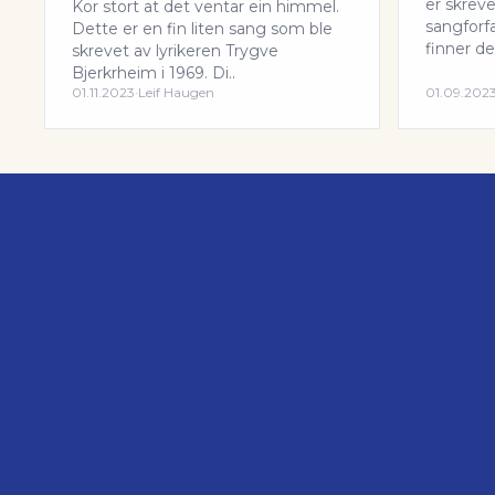
er skrev
Kor stort at det ventar ein himmel.
sangforf
Dette er en fin liten sang som ble
finner den
skrevet av lyrikeren Trygve
Bjerkrheim i 1969. Di..
01.11.2023
·
Leif Haugen
01.09.202