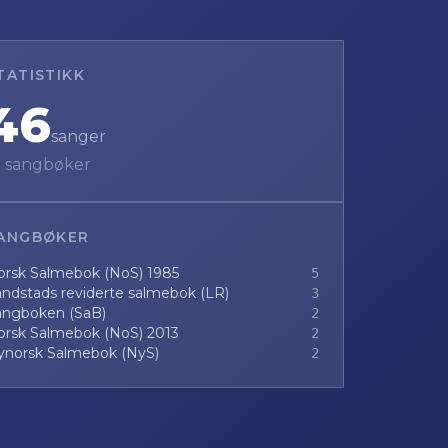
TATISTIKK
46
sanger
5
sangbøker
ANGBØKER
orsk Salmebok (NoS) 1985
5
ndstads reviderte salmebok (LR)
3
angboken (SaB)
2
orsk Salmebok (NoS) 2013
2
ynorsk Salmebok (NyS)
2