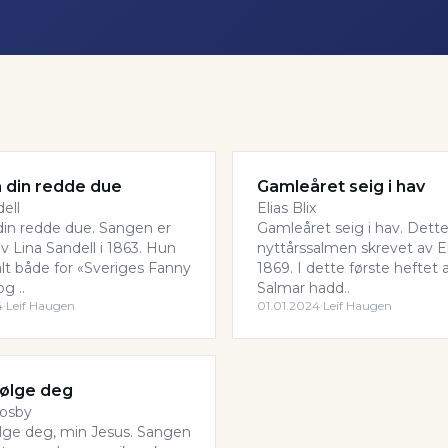
a din redde due
Gamleåret seig i hav
ell
Elias Blix
 din redde due. Sangen er
Gamleåret seig i hav. Dette
v Lina Sandell i 1863. Hun
nyttårssalmen skrevet av Eli
kalt både for «Sveriges Fanny
1869. I dette første heftet
g ..
Salmar hadd..
4
·
Leif Haugen
01.01.2024
·
Leif Haugen
 følge deg
rosby
følge deg, min Jesus. Sangen