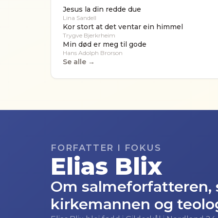
Jesus la din redde due
Lina Sandell
Kor stort at det ventar ein himmel
Trygve Bjerkrheim
Min død er meg til gode
Hans Adolph Brorson
Se alle →
FORFATTER I FOKUS
Elias Blix
Om salmeforfatteren,
kirkemannen og teolog