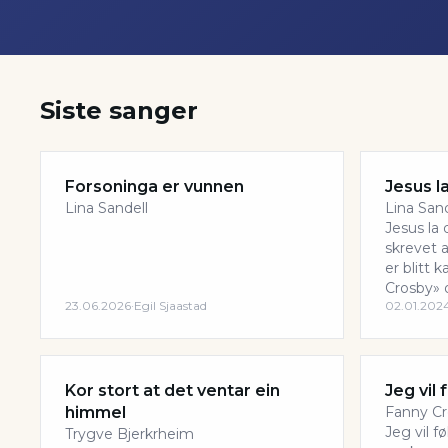
Siste sanger
Forsoninga er vunnen
Jesus l
Lina Sandell
Lina Sand
Jesus la
skrevet a
er blitt 
Crosby» o
23.06.2026
·
Egil Sjaastad
02.01.202
Kor stort at det ventar ein
Jeg vil
himmel
Fanny C
Jeg vil 
Trygve Bjerkrheim