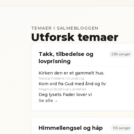
TEMAER I SALMEBLOGGEN
Utforsk temaer
Takk, tilbedelse og
238
sanger
lovprisning
Kirken den er et gammelt hus.
Nikolaj Frederik Grundtvig
Kom ord fra Gud med ånd og liv
Magnus Brostrup Landstad
Deg lysets Fader lover vi
Se alle →
Himmellengsel og håp
135
sanger