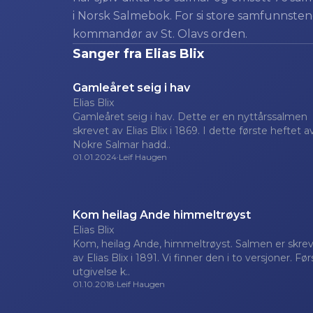
i Norsk Salmebok. For si store samfunnstene
kommandør av St. Olavs orden.
Sanger fra
Elias Blix
Gamleåret seig i hav
Elias Blix
Gamleåret seig i hav. Dette er en nyttårssalmen
skrevet av Elias Blix i 1869. I dette første heftet a
Nokre Salmar hadd..
01.01.2024
·
Leif Haugen
Kom heilag Ande himmeltrøyst
Elias Blix
Kom, heilag Ande, himmeltrøyst. Salmen er skre
av Elias Blix i 1891. Vi finner den i to versjoner. Fø
utgivelse k..
01.10.2018
·
Leif Haugen