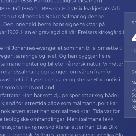
4. februar 1836. Han tok teologisk eksamen i
 1879. Frå 1884 til 1888 var Elias Blix kyrkjestatsråd i
gav han ut salmeboka Nokre Salmar og denne
S
92. Den inneheld berre hans eigne tekstar på
anuar 1902. Han er gravlagd på Vår Frelsers kirkegård i
te frå Johannes-evangeliet som han bl. a. omsette til
i
egen, sanninga og livet. Og han byggjer fleire
salmane hentar og billete frå norsk natur. Vi møter
edrelandssalmane og i songen om våren framfor
S
st det i li”. Lyset og sola er og sterke Blix-motiv i
N
det som barn i Nordland.
La
S
forfattarar. Han har sett djupe spor etter seg både i
N
er kjend for ettertida både som målmann, politikar,
N
 nok arven etter han som salmediktar. Tida var for
ore teologiske omhandlingar. Men i salmane fekk
erasjonar av nynorskdiktarar etter han. Elias Blix
 til nynorsk. Vi finn 51 originale salmar av Elias Blix