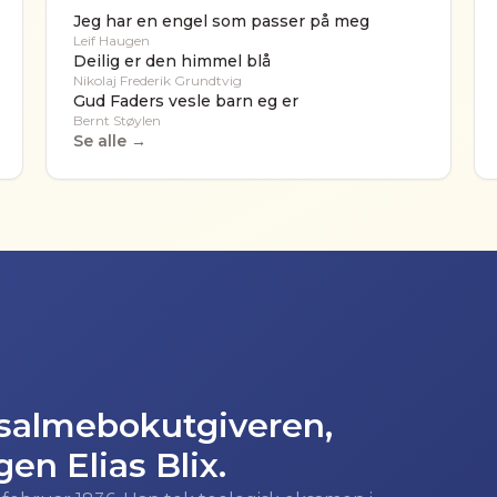
Jeg har en engel som passer på meg
Leif Haugen
Deilig er den himmel blå
Nikolaj Frederik Grundtvig
Gud Faders vesle barn eg er
Bernt Støylen
Se alle →
 salmebokutgiveren,
en Elias Blix.