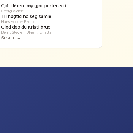
Gjør døren høy gjør porten vid
Georg Weissel
Til høgtid no seg samle
Hans Adolph Brorson
Gled deg du Kristi brud
Bernt Støylen, Ukjent forfatter
Se alle →