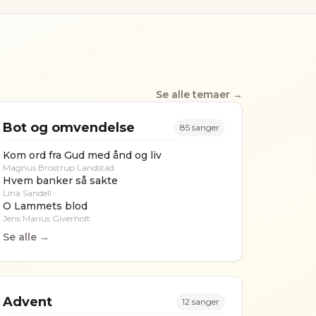
Se alle temaer →
Bot og omvendelse
85
sanger
Kom ord fra Gud med ånd og liv
Magnus Brostrup Landstad
Hvem banker så sakte
Lina Sandell
O Lammets blod
Jens Marius Giverholt
Se alle →
Advent
12
sanger