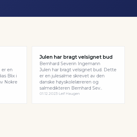
Julen har bragt velsignet bud
Bernhard Severin Ingemann
 er en
Julen har bragt velsignet bud. Dette
as Blix i
er en julesalme skrevet av den
 av Nokre
danske høyskolelæreren og
salmedikteren Bernhard Sev..
01.12.2023
·
Leif Haugen