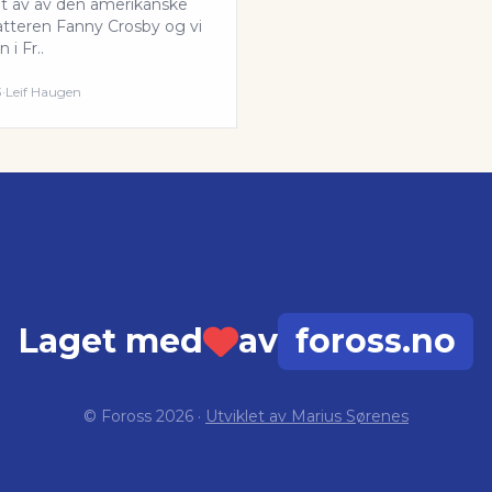
et av av den amerikanske
atteren Fanny Crosby og vi
 i Fr..
3
·
Leif Haugen
Laget med
av
foross.no
© Foross
2026
·
Utviklet av Marius Sørenes