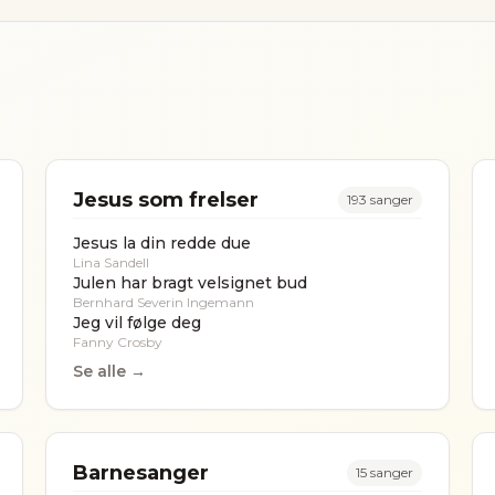
Jesus som frelser
193
sanger
Jesus la din redde due
Lina Sandell
Julen har bragt velsignet bud
Bernhard Severin Ingemann
Jeg vil følge deg
Fanny Crosby
Se alle →
Barnesanger
15
sanger