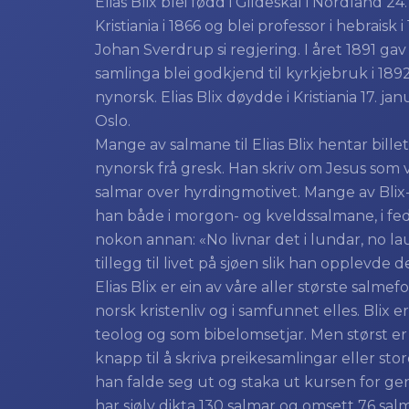
Elias Blix blei fødd i Gildeskål i Nordland 2
Kristiania i 1866 og blei professor i hebraisk i
Johan Sverdrup si regjering. I året 1891 
samlinga blei godkjend til kyrkjebruk i 18
nynorsk. Elias Blix døydde i Kristiania 17. j
Oslo.
Mange av salmane til Elias Blix hentar bille
nynorsk frå gresk. Han skriv om Jesus som v
salmar over hyrdingmotivet. Mange av Blix-
han både i morgon- og kveldssalmane, i f
nokon annan: «No livnar det i lundar, no lauva
tillegg til livet på sjøen slik han opplevde 
Elias Blix er ein av våre aller største salme
norsk kristenliv og i samfunnet elles. Blix 
teolog og som bibelomsetjar. Men størst er
knapp til å skriva preikesamlingar eller st
han falde seg ut og staka ut kursen for gen
har sjølv dikta 130 salmar og omsett 76 salmar