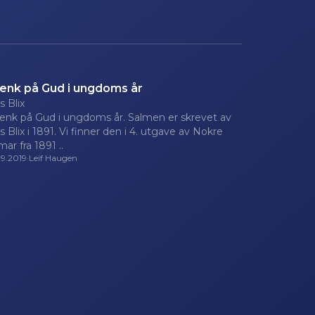
tenk på Gud i ungdoms år
s Blix
tenk på Gud i ungdoms år. Salmen er skrevet av
as Blix i 1891. Vi finner den i 4. utgave av Nokre
mar fra 1891 ..
09.2019
·
Leif Haugen