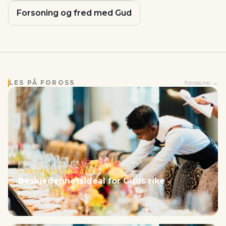
Forsoning og fred med Gud
LES PÅ FOROSS
foross.no →
PREKENHÅNDBØKER
Beskjedenhetsideal for Guds rike