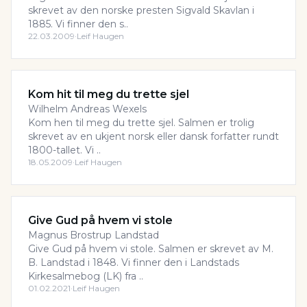
skrevet av den norske presten Sigvald Skavlan i
1885. Vi finner den s..
22.03.2009
·
Leif Haugen
Kom hit til meg du trette sjel
Wilhelm Andreas Wexels
Kom hen til meg du trette sjel. Salmen er trolig
skrevet av en ukjent norsk eller dansk forfatter rundt
1800-tallet. Vi ..
18.05.2009
·
Leif Haugen
Give Gud på hvem vi stole
Magnus Brostrup Landstad
Give Gud på hvem vi stole. Salmen er skrevet av M.
B. Landstad i 1848. Vi finner den i Landstads
Kirkesalmebog (LK) fra ..
01.02.2021
·
Leif Haugen