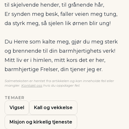
til skjelvende hender, til grånende hår,
Er synden meg besk, faller veien meg tung,
da styrk meg, så sjelen lik ørnen blir ung!
Du Herre som kalte meg, gjør du meg sterk
og brennende til din barmhjertighets verk!
Mitt liv er i himlen, mitt kors det er her,
barmhjertige Frelser, din tjener jeg er.
Salmeteksten er hentet fra artikkelen og kan inneholde feil eller
mangler.
Kontakt oss
hvis du oppdager feil.
TEMAER
Vigsel
Kall og vekkelse
Misjon og kirkelig tjeneste