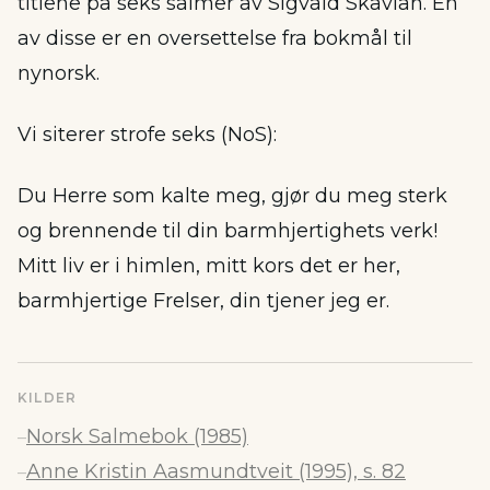
titlene på seks salmer av Sigvald Skavlan. En
av disse er en oversettelse fra bokmål til
nynorsk.
Vi siterer strofe seks (NoS):
Du Herre som kalte meg, gjør du meg sterk
og brennende til din barmhjertighets verk!
Mitt liv er i himlen, mitt kors det er her,
barmhjertige Frelser, din tjener jeg er.
KILDER
Norsk Salmebok (1985)
–
Anne Kristin Aasmundtveit (1995), s. 82
–