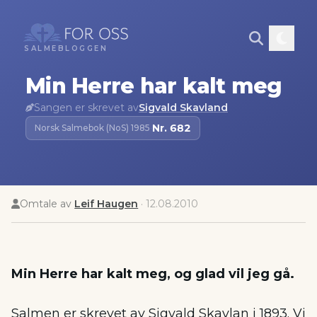
SALMEBLOGGEN
Min Herre har kalt meg
Sangen er skrevet av
Sigvald Skavland
Nr.
682
Norsk Salmebok (NoS) 1985
·
Omtale av
Leif Haugen
·
12.08.2010
Min Herre har kalt meg, og glad vil jeg gå.
Salmen er skrevet av Sigvald Skavlan i 1893. Vi