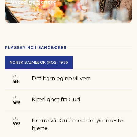
Uverdige tjenere
PLASSERING I SANGBØKER
NORSK SALMEBOK (NOS) 1985
NR.
Ditt barn eg no vil vera
665
NR.
Kjærlighet fra Gud
669
NR.
Herrre vår Gud med det ømmeste
679
hjerte