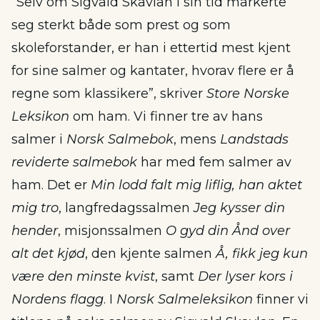
”Selv om Sigvald Skavlan i sin tid markerte
seg sterkt både som prest og som
skoleforstander, er han i ettertid mest kjent
for sine salmer og kantater, hvorav flere er å
regne som klassikere”, skriver
Store Norske
Leksikon
om ham. Vi finner tre av hans
salmer i
Norsk Salmebok
, mens
Landstads
reviderte salmebok
har med fem salmer av
ham. Det er
Min lodd falt mig liflig, han aktet
mig tro
, langfredagssalmen
Jeg kysser din
hender
, misjonssalmen
O gyd din Ånd over
alt det kjød
, den kjente salmen
Å, fikk jeg kun
være den minste kvist
, samt
Der lyser kors i
Nordens flagg
. I
Norsk Salmeleksikon
finner vi