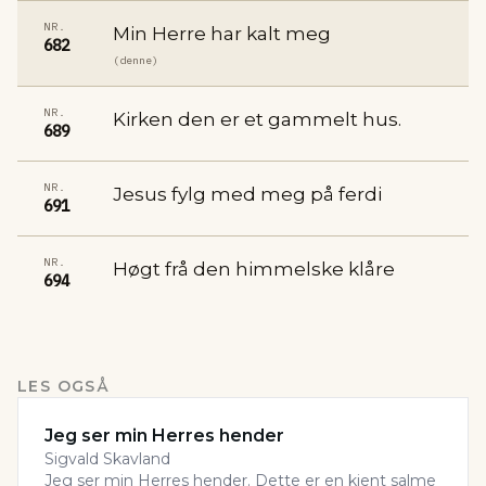
NR.
Min Herre har kalt meg
682
(denne)
NR.
Kirken den er et gammelt hus.
689
NR.
Jesus fylg med meg på ferdi
691
NR.
Høgt frå den himmelske klåre
694
LES OGSÅ
Jeg ser min Herres hender
Sigvald Skavland
Jeg ser min Herres hender. Dette er en kjent salme