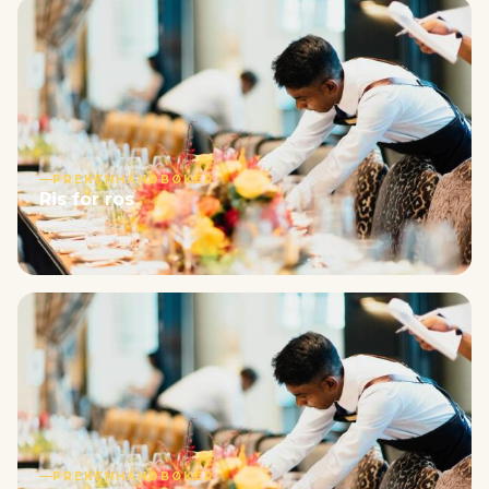
PREKENHÅNDBØKER
Ris for ros
PREKENHÅNDBØKER