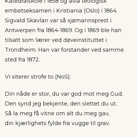
Katedralskole i 1858 og avla teologisk
embetseksamen i Kristiania (Oslo) i 1864.
Sigvald Skavlan var så sjømannsprest i
Antwerpen fra 1864-1869. Og i 1869 ble han
tilsatt som lærer ved døveinstituttet i
Trondheim. Han var forstander ved samme
sted fra 1872.
Vi siterer strofe to (NoS):
Din nåde er stor, du var god mot meg Gud.
Den synd jeg bekjente, den slettet du ut.
Så la meg få vitne om alt du meg gav,
din kjærlighets fylde fra vugge til grav.