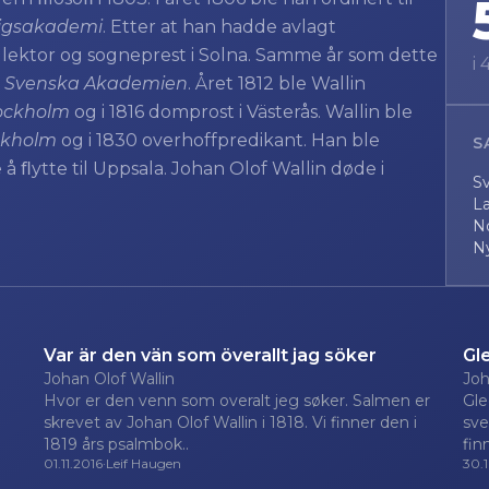
rigsakademi
. Etter at han hadde avlagt
 lektor og sogneprest i Solna. Samme år som dette
i
v
Svenska Akademien
. Året 1812 ble Wallin
tockholm
og i 1816 domprost i Västerås. Wallin ble
ockholm
og i 1830 overhoffpredikant. Han ble
S
 å ﬂytte til Uppsala. Johan Olof Wallin døde i
S
La
N
N
Var är den vän som överallt jag söker
Gl
Johan Olof Wallin
Joh
Hvor er den venn som overalt jeg søker. Salmen er
Gle
skrevet av Johan Olof Wallin i 1818. Vi finner den i
sve
1819 års psalmbok..
fin
01.11.2016
·
Leif Haugen
30.