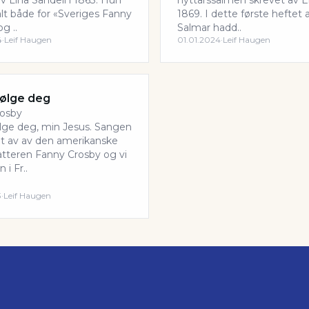
v Lina Sandell i 1863. Hun
nyttårssalmen skrevet av Eli
kalt både for «Sveriges Fanny
1869. I dette første heftet
g ..
Salmar hadd..
4
·
Leif Haugen
01.01.2024
·
Leif Haugen
 følge deg
rosby
følge deg, min Jesus. Sangen
et av av den amerikanske
atteren Fanny Crosby og vi
 i Fr..
3
·
Leif Haugen