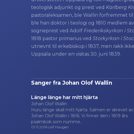
teologisk adjunkt og prest ved
Karlberg K
pastoraleksamen, ble Wallin forfremmet til
ble han doktor i teologi og 1810 medlem a
sogneprest ved Adolf
Frederikskyrkan i S
1818 pastor primarius ved
Storkyrkan i St
utnevnt til erkebiskop i 1837, men rakk ikke
Uppsala under en visitas 30. juni 1839.
Sanger fra
Johan Olof Wallin
Länge länge har mitt hjärta
Johan Olof Wallin
Huru länge skall mitt hjärta. Salmen er skrevet av
Johan Olof Wallin i 1816. Vi finner den i 1819 års
psalmbok som numme..
01.11.2016
·
Leif Haugen