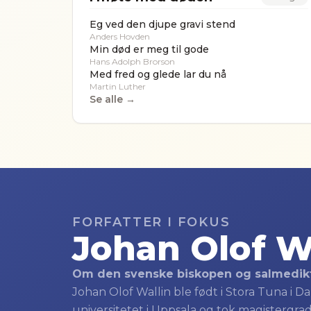
Eg ved den djupe gravi stend
Anders Hovden
Min død er meg til gode
Hans Adolph Brorson
Med fred og glede lar du nå
Martin Luther
Se alle →
FORFATTER I FOKUS
Johan Olof W
Om den svenske biskopen og salmedikt
Johan Olof Wallin ble født i Stora Tuna i D
universitetet i Uppsala og tok magistergraden