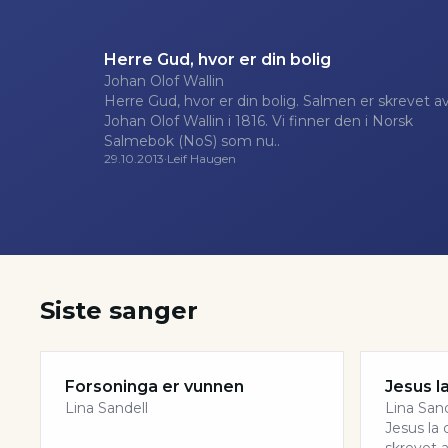
Herre Gud, hvor er din bolig
Johan Olof Wallin
Herre Gud, hvor er din bolig. Salmen er skrevet a
Johan Olof Wallin i 1816. Vi finner den i Norsk
Salmebok (NoS) som nu..
29.10.2013
·
Leif Haugen
Siste sanger
Forsoninga er vunnen
Jesus l
Lina Sandell
Lina Sand
Jesus la