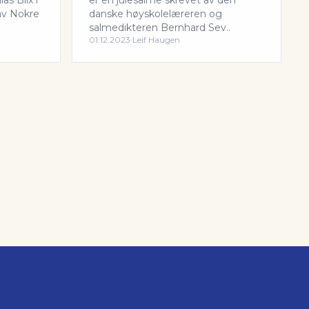
as Blix i
er en julesalme skrevet av den
 av Nokre
danske høyskolelæreren og
salmedikteren Bernhard Sev..
01.12.2023
·
Leif Haugen