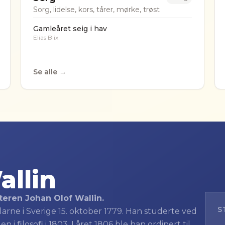
Sorg, lidelse, kors, tårer, mørke, trøst
Gamleåret seig i hav
Elias Blix
Se alle →
allin
eren Johan Olof Wallin.
S
alarne i Sverige 15. oktober 1779. Han studerte ved
 i ﬁlosoﬁ i 1803. I året 1806 ble han ordinert til