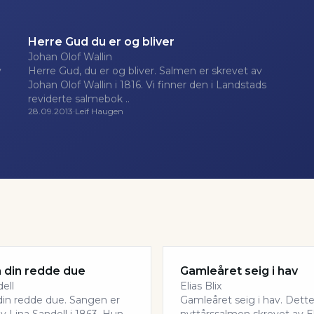
Herre Gud du er og bliver
Johan Olof Wallin
v
Herre Gud, du er og bliver. Salmen er skrevet av
Johan Olof Wallin i 1816. Vi finner den i Landstads
reviderte salmebok ..
28.09.2013
·
Leif Haugen
a din redde due
Gamleåret seig i hav
ell
Elias Blix
 din redde due. Sangen er
Gamleåret seig i hav. Dette