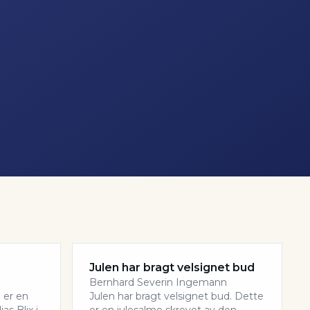
Julen har bragt velsignet bud
Bernhard Severin Ingemann
 er en
Julen har bragt velsignet bud. Dette