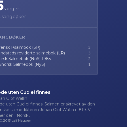
5
sanger
4
sangbøker
ANGBØKER
vensk Psalmbok (SP)
3
ndstads reviderte salmebok (LR)
3
orsk Salmebok (NoS) 1985
2
ynorsk Salmebok (NyS)
1
ede uten Gud ei finnes
an Olof Wallin
de uten Gud ei finnes. Salmen er skrevet av den
nske salmedikteren Johan Olof Wallin i 1819. Vi
ner den i Norsk..
10.2013
·
Leif Haugen