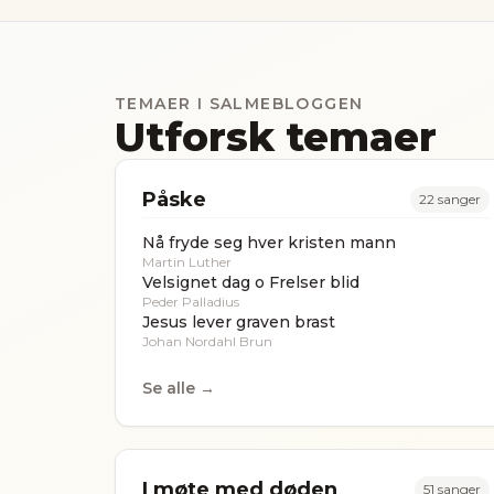
TEMAER I SALMEBLOGGEN
Utforsk temaer
Påske
22
sanger
Nå fryde seg hver kristen mann
Martin Luther
Velsignet dag o Frelser blid
Peder Palladius
Jesus lever graven brast
Johan Nordahl Brun
Se alle →
I møte med døden
51
sanger