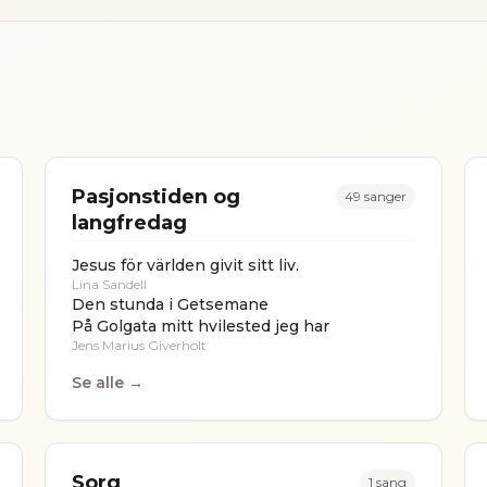
Pasjonstiden og
49
sanger
langfredag
Jesus för världen givit sitt liv.
Lina Sandell
Den stunda i Getsemane
På Golgata mitt hvilested jeg har
Jens Marius Giverholt
Se alle →
Sorg
1
sang