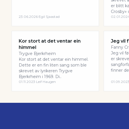
skrevet a
er blitt 
Crosby» o
23.06.2026
·
Egil Sjaastad
02.01.202
Kor stort at det ventar ein
Jeg vil
himmel
Fanny C
Jeg vil 
Trygve Bjerkrheim
er skrev
Kor stort at det ventar ein himmel.
sangforf
Dette er en fin liten sang som ble
finner den
skrevet av lyrikeren Trygve
Bjerkrheim i 1969. Di..
01.11.2023
·
Leif Haugen
01.09.202