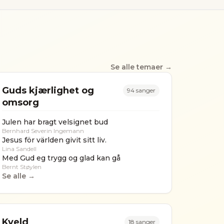
Se alle temaer →
Guds kjærlighet og
94
sanger
omsorg
Julen har bragt velsignet bud
Bernhard Severin Ingemann
Jesus för världen givit sitt liv.
Lina Sandell
Med Gud eg trygg og glad kan gå
Bernt Støylen
Se alle →
Kveld
18
sanger