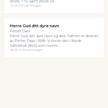
strofe 7-10, samt strofe 39..
01.05.2011
·
Leif Haugen
Herre Gud ditt dyre navn
Petter Dass
Herre Gud, ditt dyre navn og ære. Salmen er skrevet
av Petter Dass i 1698. Vi finner den i Norsk
Salmebok (NoS) som numm..
28.09.2016
·
Leif Haugen