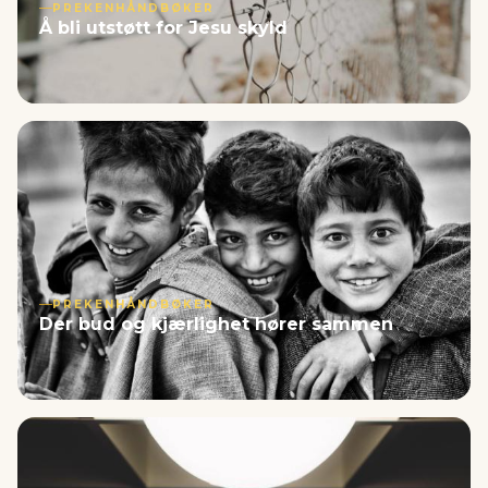
PREKENHÅNDBØKER
Å bli utstøtt for Jesu skyld
PREKENHÅNDBØKER
Der bud og kjærlighet hører sammen