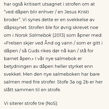
har også kritisert utsagnet i strofen om at
”ved dåpen blir enhver / en Jesus Kristi
broder”. Vi synes dette er en svekkelse av
dåpssynet. Strofen ble for øvrig skrevet noe
om i
Norsk Salmebok
(2013) som åpner med:
«Frelsen skjer ved Ånd og vann / som er gitt i
dåpen / så Guds rikes dør nå kan / stå for
barnet åpen.» I vår nye salmebok er
betydningen av dåpen heller styrket enn
svekket. Men den nye salmeboken har bare
salmen med fire strofer. Stofe 3a og 2b er her
slått sammen til ėn strofe.
Vi siterer strofe tre (NoS):