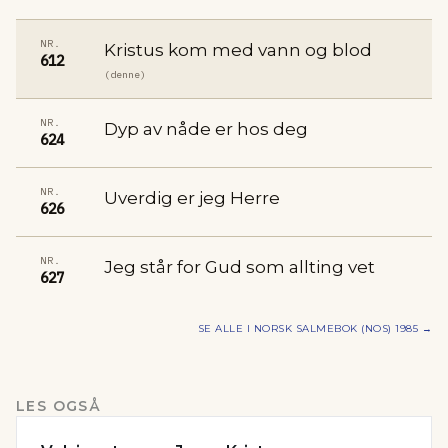
NR.
Kristus kom med vann og blod
612
(denne)
NR.
Dyp av nåde er hos deg
624
NR.
Uverdig er jeg Herre
626
NR.
Jeg står for Gud som allting vet
627
SE ALLE I
NORSK SALMEBOK (NOS) 1985
→
LES OGSÅ