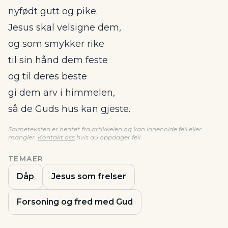
nyfødt gutt og pike.
Jesus skal velsigne dem,
og som smykker rike
til sin hånd dem feste
og til deres beste
gi dem arv i himmelen,
så de Guds hus kan gjeste.
Salmeteksten er hentet fra artikkelen og kan inneholde feil eller
mangler.
Kontakt oss
hvis du oppdager feil.
TEMAER
Dåp
Jesus som frelser
Forsoning og fred med Gud