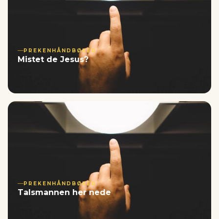
PREKENHÅNDBØKER
Mistet de Jesus?
PREKENHÅNDBØKER
Talsmannen her nede