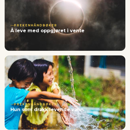
PREKENHÅNDBØKER
Å leve med oppgjøret i vente
PREKENHÅNDBØKER
Hun som drakk levende vann