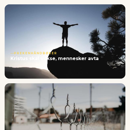
PREKENHÅNDBØKER
Kristus skal vokse, mennesker avta