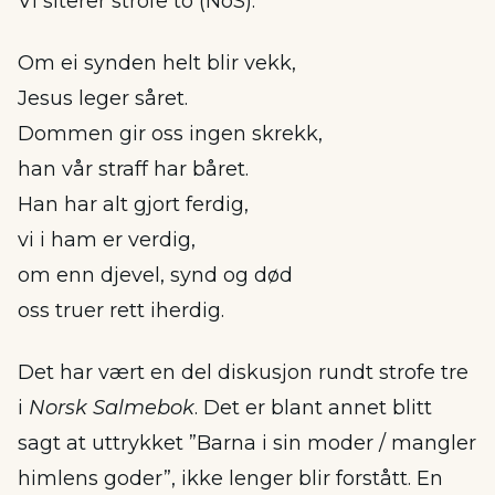
Vi siterer strofe to (NoS):
Om ei synden helt blir vekk,
Jesus leger såret.
Dommen gir oss ingen skrekk,
han vår straff har båret.
Han har alt gjort ferdig,
vi i ham er verdig,
om enn djevel, synd og død
oss truer rett iherdig.
Det har vært en del diskusjon rundt strofe tre
i
Norsk Salmebok
. Det er blant annet blitt
sagt at uttrykket ”Barna i sin moder / mangler
himlens goder”, ikke lenger blir forstått. En