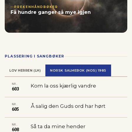
PREKENHÅNDBØKER
Få hundre ganger så mye igjen
PLASSERING I SANGBØKER
LOV HERREN (LH)
NORSK SALMEBOK (NOS) 1985
NR.
Kom la oss kjærlig vandre
603
NR.
Å salig den Guds ord har hørt
605
NR.
Så ta da mine hender
608