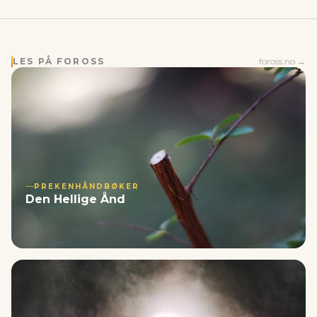
LES PÅ FOROSS
foross.no →
PREKENHÅNDBØKER
Den Hellige Ånd