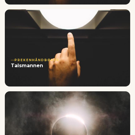
PREKENHÅNDBØKER
Talsmannen