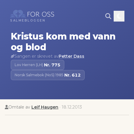
SALMEBLOGGEN
Kristus kom med vann
og blod
Sangen er skrevet av
Petter Dass
Nr.
775
Lov Herren (LH)
·
Nr.
612
Norsk Salmebok (NoS) 1985
·
Omtale av
Leif Haugen
·
18.12.2013