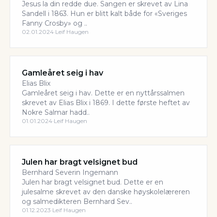
Jesus la din redde due. Sangen er skrevet av Lina
Sandell i 1863. Hun er blitt kalt både for «Sveriges
Fanny Crosby» og ..
02.01.2024
·
Leif Haugen
Gamleåret seig i hav
Elias Blix
Gamleåret seig i hav. Dette er en nyttårssalmen
skrevet av Elias Blix i 1869. I dette første heftet av
Nokre Salmar hadd..
01.01.2024
·
Leif Haugen
Julen har bragt velsignet bud
Bernhard Severin Ingemann
Julen har bragt velsignet bud. Dette er en
julesalme skrevet av den danske høyskolelæreren
og salmedikteren Bernhard Sev..
01.12.2023
·
Leif Haugen