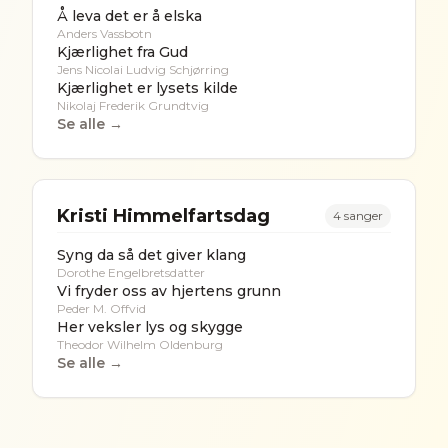
Å leva det er å elska
Anders Vassbotn
Kjærlighet fra Gud
Jens Nicolai Ludvig Schjørring
Kjærlighet er lysets kilde
Nikolaj Frederik Grundtvig
Se alle →
Kristi Himmelfartsdag
4
sanger
Syng da så det giver klang
Dorothe Engelbretsdatter
Vi fryder oss av hjertens grunn
Peder M. Offvid
Her veksler lys og skygge
Theodor Wilhelm Oldenburg
Se alle →