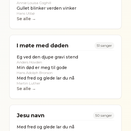
Annie Louisa Coghill
Gullet blinker verden vinker
Hans Utbø
Se alle →
I møte med døden
51
sanger
Eg ved den djupe gravi stend
Anders Hovden
Min død er meg til gode
Hans Adolph Brorson
Med fred og glede lar du nå
Martin Luther
Se alle →
Jesu navn
50
sanger
Med fred og glede lar du nå