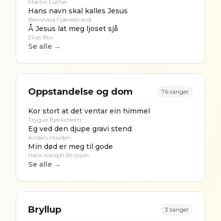
Martin Luther
Hans navn skal kalles Jesus
Bernhard Fjærestrand
Å Jesus lat meg ljoset sjå
Elias Blix
Se alle →
Oppstandelse og dom
76
sanger
Kor stort at det ventar ein himmel
Trygve Bjerkrheim
Eg ved den djupe gravi stend
Anders Hovden
Min død er meg til gode
Hans Adolph Brorson
Se alle →
Bryllup
3
sanger