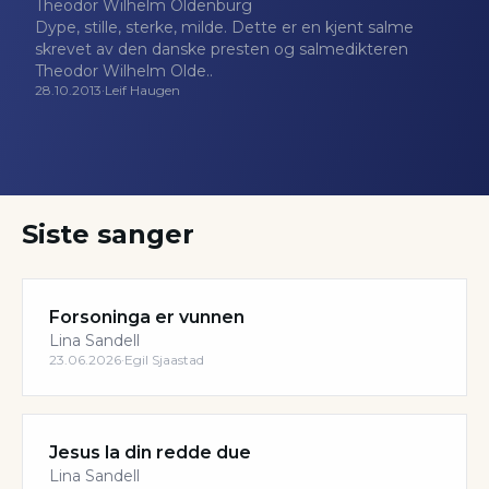
Theodor Wilhelm Oldenburg
Dype, stille, sterke, milde. Dette er en kjent salme
skrevet av den danske presten og salmedikteren
Theodor Wilhelm Olde..
28.10.2013
·
Leif Haugen
Siste sanger
Forsoninga er vunnen
Lina Sandell
23.06.2026
·
Egil Sjaastad
Jesus la din redde due
Lina Sandell