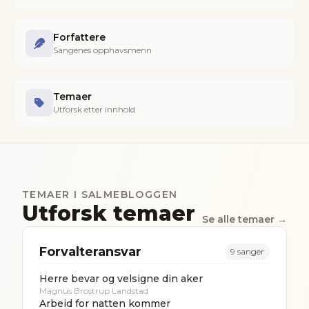
Forfattere
Sangenes opphavsmenn
Temaer
Utforsk etter innhold
TEMAER I SALMEBLOGGEN
Utforsk temaer
Se alle temaer →
Forvalteransvar
9
sanger
Herre bevar og velsigne din aker
Magnus Brostrup Landstad
Arbeid for natten kommer