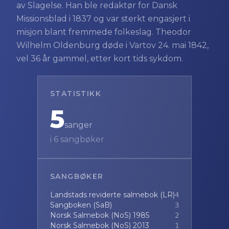
av Slagelse. Han ble redaktør for Dansk
Missionsblad i 1837 og var sterkt engasjert i
misjon blant fremmede folkeslag. Theodor
Wilhelm Oldenburg døde i Vartov 24. mai 1842,
vel 36 år gammel, etter kort tids sykdom.
STATISTIKK
5
sanger
i
6
sangbøker
SANGBØKER
Landstads reviderte salmebok (LR)
4
Sangboken (SaB)
3
Norsk Salmebok (NoS) 1985
2
Norsk Salmebok (NoS) 2013
1