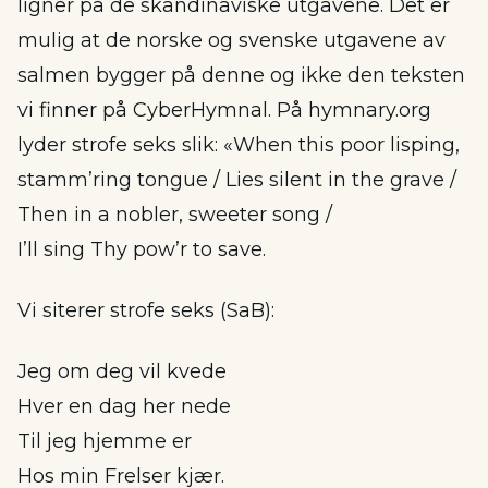
ligner på de skandinaviske utgavene. Det er
mulig at de norske og svenske utgavene av
salmen bygger på denne og ikke den teksten
vi finner på CyberHymnal. På hymnary.org
lyder strofe seks slik: «When this poor lisping,
stamm’ring tongue / Lies silent in the grave /
Then in a nobler, sweeter song /
I’ll sing Thy pow’r to save.
Vi siterer strofe seks (SaB):
Jeg om deg vil kvede
Hver en dag her nede
Til jeg hjemme er
Hos min Frelser kjær.