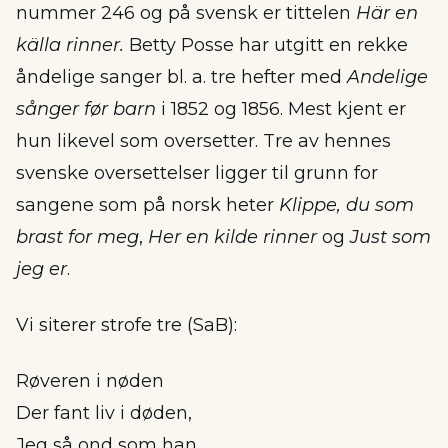
nummer 246 og på svensk er tittelen
Här en
källa rinner.
Betty Posse har utgitt en rekke
åndelige sanger bl. a. tre hefter med
Andelige
sånger før barn
i 1852 og 1856. Mest kjent er
hun likevel som oversetter. Tre av hennes
svenske oversettelser ligger til grunn for
sangene som på norsk heter
Klippe, du som
brast for meg
,
Her en kilde rinner
og
Just som
jeg er
.
Vi siterer strofe tre (SaB):
Røveren i nøden
Der fant liv i døden,
Jeg så ond som han,