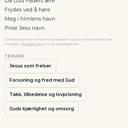
Da Gud Faders ære
Frydes ved å høre
Meg i himlens havn
Prise Jesu navn.
Salmeteksten er hentet fra artikkelen og kan inneholde feil eller
mangler.
Kontakt oss
hvis du oppdager feil.
TEMAER
Jesus som frelser
Forsoning og fred med Gud
Takk, tilbedelse og lovprisning
Guds kjærlighet og omsorg