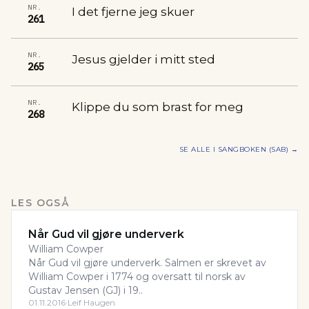
NR.
I det fjerne jeg skuer
261
NR.
Jesus gjelder i mitt sted
265
NR.
Klippe du som brast for meg
268
SE ALLE I
SANGBOKEN (SAB)
→
LES OGSÅ
Når Gud vil gjøre underverk
William Cowper
Når Gud vil gjøre underverk. Salmen er skrevet av
William Cowper i 1774 og oversatt til norsk av
Gustav Jensen (GJ) i 19..
01.11.2016
·
Leif Haugen