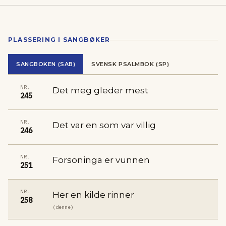
PLASSERING I SANGBØKER
SANGBOKEN (SAB)
SVENSK PSALMBOK (SP)
NR.
Det meg gleder mest
245
NR.
Det var en som var villig
246
NR.
Forsoninga er vunnen
251
NR.
Her en kilde rinner
258
(denne)