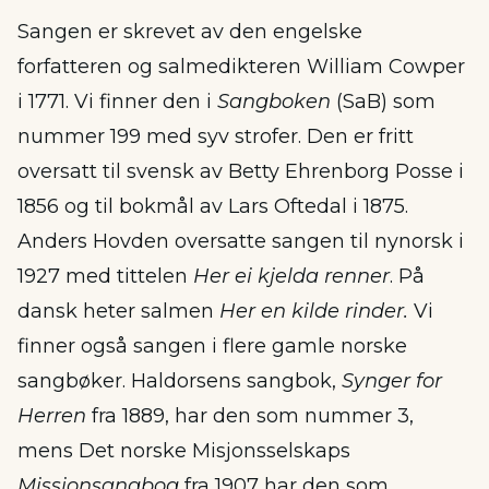
Sangen er skrevet av den engelske
forfatteren og salmedikteren William Cowper
i 1771. Vi finner den i
Sangboken
(SaB) som
nummer 199 med syv strofer. Den er fritt
oversatt til svensk av Betty Ehrenborg Posse i
1856 og til bokmål av Lars Oftedal i 1875.
Anders Hovden oversatte sangen til nynorsk i
1927 med tittelen
Her ei kjelda renner
. På
dansk heter salmen
Her en kilde rinder.
Vi
finner også sangen i flere gamle norske
sangbøker. Haldorsens sangbok,
Synger for
Herren
fra 1889, har den som nummer 3,
mens Det norske Misjonsselskaps
Missionsangbog
fra 1907 har den som