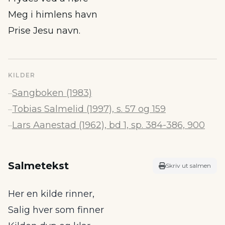
Meg i himlens havn
Prise Jesu navn.
KILDER
Sangboken (1983)
–
Tobias Salmelid (1997), s. 57 og 159
–
Lars Aanestad (1962), bd 1, sp. 384-386, 900
–
Salmetekst
Skriv ut salmen
Her en kilde rinner,
Salig hver som finner