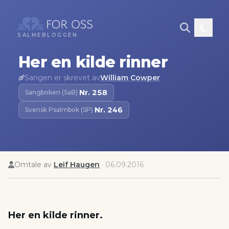
SALMEBLOGGEN
Her en kilde rinner
Sangen er skrevet av
William Cowper
Nr.
258
Sangboken (SaB)
·
Nr.
246
Svensk Psalmbok (SP)
·
Omtale av
Leif Haugen
·
06.09.2016
Her en kilde rinner.