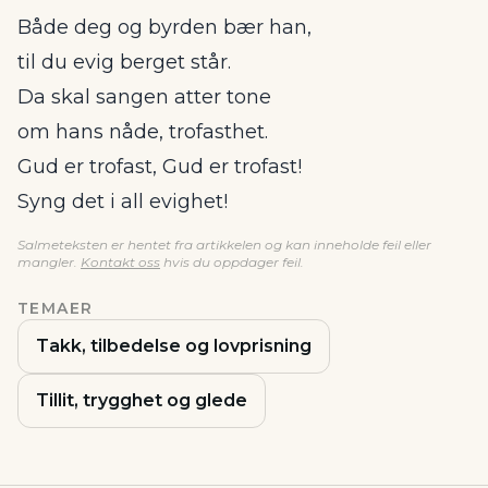
Både deg og byrden bær han,
til du evig berget står.
Da skal sangen atter tone
om hans nåde, trofasthet.
Gud er trofast, Gud er trofast!
Syng det i all evighet!
Salmeteksten er hentet fra artikkelen og kan inneholde feil eller
mangler.
Kontakt oss
hvis du oppdager feil.
TEMAER
Takk, tilbedelse og lovprisning
Tillit, trygghet og glede