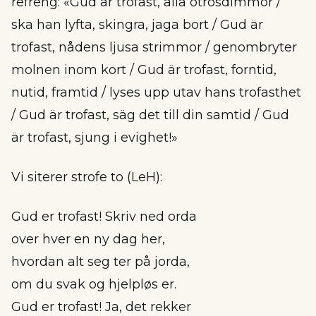
refreng: «Gud är trofast, alla otrosdimmor /
ska han lyfta, skingra, jaga bort / Gud är
trofast, nådens ljusa strimmor / genombryter
molnen inom kort / Gud är trofast, forntid,
nutid, framtid / lyses upp utav hans trofasthet
/ Gud är trofast, säg det till din samtid / Gud
är trofast, sjung i evighet!»
Vi siterer strofe to (LeH):
Gud er trofast! Skriv ned orda
over hver en ny dag her,
hvordan alt seg ter på jorda,
om du svak og hjelpløs er.
Gud er trofast! Ja, det rekker