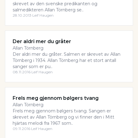
skrevet av den svenske predikanten og
salmedikteren Allan Törnberg se..
28.10.2013
·
Leif Haugen
Der aldri mer du gråter
Allan Törnberg
Der aldri mer du gråter. Salmen er skrevet av Allan
Törnberg i 1934. Allan Törnberg har et stort antall
sanger som er pu..
08.11.2016
·
Leif Haugen
Frels meg gjennom bølgers tvang
Allan Törnberg
Frels meg gjennom bølgers tvang. Sangen er
skrevet av Allan Törnberg og vi finner den i Mitt
hjärtas melodi fra 1967 som..
09.11.2016
·
Leif Haugen