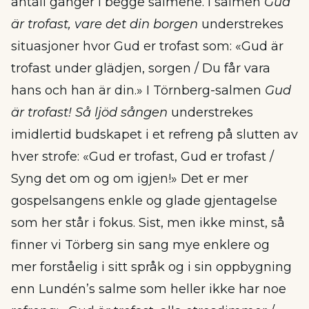
antall ganger i begge salmene. I salmen
Gud
är trofast, vare det din borgen
understrekes
situasjoner hvor Gud er trofast som: «Gud är
trofast under glädjen, sorgen / Du får vara
hans och han är din.» I Törnberg-salmen
Gud
är trofast! Så ljöd sången
understrekes
imidlertid budskapet i et refreng på slutten av
hver strofe: «Gud er trofast, Gud er trofast /
Syng det om og om igjen!» Det er mer
gospelsangens enkle og glade gjentagelse
som her står i fokus. Sist, men ikke minst, så
finner vi Törberg sin sang mye enklere og
mer forståelig i sitt språk og i sin oppbygning
enn Lundén’s salme som heller ikke har noe