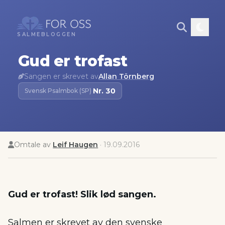
SALMEBLOGGEN
Gud er trofast
Sangen er skrevet av
Allan Törnberg
Nr.
30
Svensk Psalmbok (SP)
·
Omtale av
Leif Haugen
·
19.09.2016
Gud er trofast! Slik lød sangen.
Salmen er skrevet av den svenske