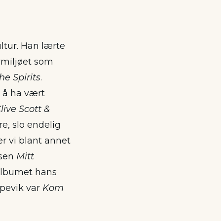
ltur. Han lærte
ærmiljøet som
he Spirits
.
r å ha vært
live Scott &
re, slo endelig
r vi blant annet
isen
Mitt
albumet hans
ppevik var
Kom