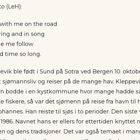
to (LeH):
 with me on the road
ring and in song
he me follow
d time so long.
vik ble født i Sund på Sotra ved Bergen 10. oktob
t sjømannsliv og reiser på de mange hav. Kleppev
Han bodde i en kystkommune hvor mange hadde si
e fiskere, så var det sjømenn på reise fra havn til 
annes. Han reiste til sjøs i to perioder. Den siste
il 1986. Navnet hans er ellers for ettertiden knytt
n og dens tradisjoner. Det var også temaet i ma