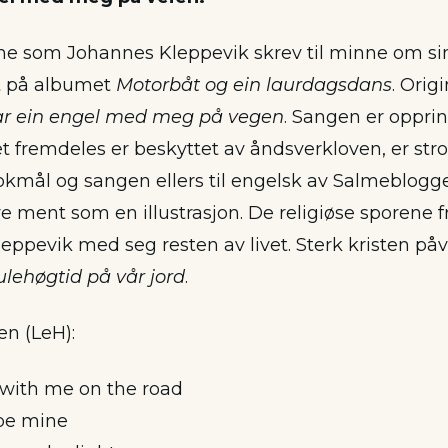
me som Johannes Kleppevik skrev til minne om sin
t på albumet
Motorbåt og ein laurdagsdans
. Origi
ar ein engel med meg på vegen
. Sangen er opprin
et fremdeles er beskyttet av åndsverkloven, er strof
bokmål og sangen ellers til engelsk av Salmeblogge
re ment som en illustrasjon. De religiøse sporene 
ppevik med seg resten av livet. Sterk kristen påvi
ulehøgtid på vår jord
.
 en (LeH):
 with me on the road
 be mine