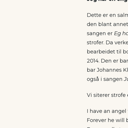
Dette er en sal
den blant anne
sangen er
Eg h
strofer. Da verk
bearbeidet til 
2014. Den er ba
bar Johannes Kle
også i sangen
J
Vi siterer strofe
I have an angel
Forever he will