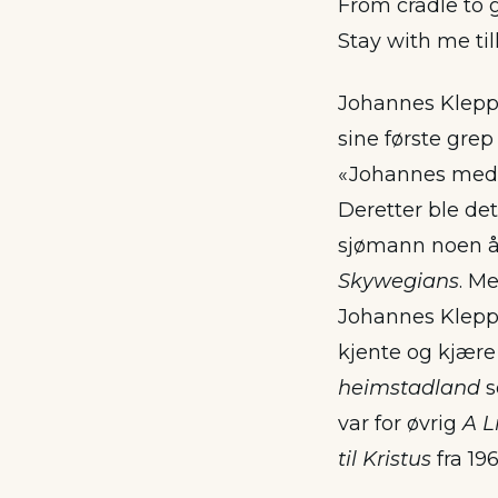
From cradle to 
Stay with me til
Johannes Kleppev
sine første grep
«Johannes med 
Deretter ble det
sjømann noen år
Skywegians
. M
Johannes Kleppe
kjente og kjær
heimstadland
s
var for øvrig
A L
til Kristus
fra 196