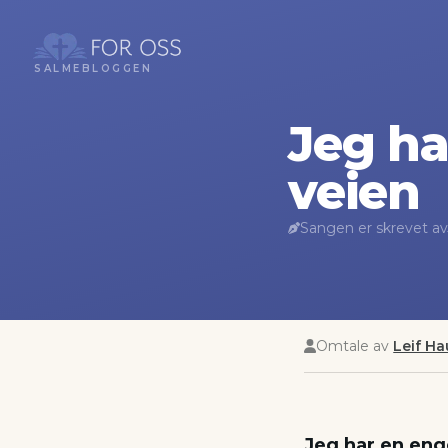
SALMEBLOGGEN
Jeg h
veien
Sangen er skrevet av
Omtale av
Leif H
Jeg har en eng