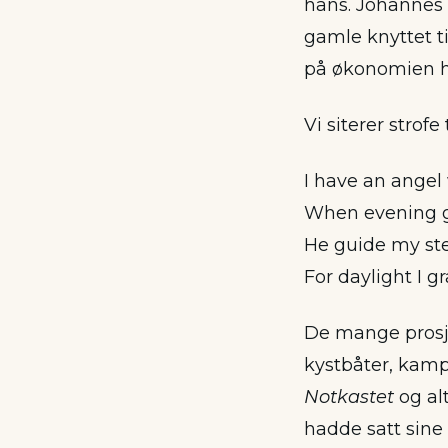
hans. Johannes K
gamle knyttet ti
på økonomien ha
Vi siterer strofe 
I have an angel
When evening g
He guide my ste
For daylight I gr
De mange prosje
kystbåter, kamp
Notkastet
og alt
hadde satt sine