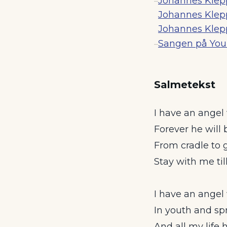
Johannes Klep
–
Johannes Klepp
Johannes Klep
Sangen på Yo
–
Salmetekst
I have an angel
Forever he will
From cradle to 
Stay with me til
I have an angel
In youth and sp
And all my life 