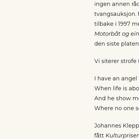
ingen annen rå
tvangsauksjon. 
tilbake i 1997 
Motorbåt og ei
den siste plate
Vi siterer strofe 
I have an angel
When life is ab
And he show me
Where no one s
Johannes Kleppe
fått
Kulturprise