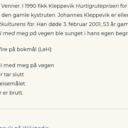
Venner. I 1990 fikk Kleppevik
Hurtigruteprisen
for
v den gamle kystruten. Johannes Kleppevik er ell
tkulturens far
. Han døde 3. februar 2001, 53 år g
el med meg på vegen
ble sunget i hans egen begr
 fire på bokmål (LeH):
el med meg på vegen
r tar slutt
reisemålet
er brutt.