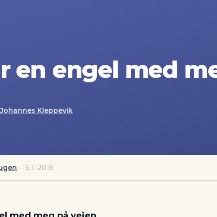
ar en engel med m
Johannes Kleppevik
augen
·
16.11.2016
el med meg på veien.