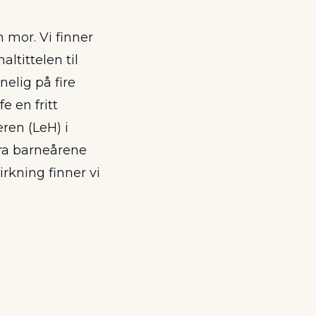
 mor. Vi finner
naltittelen til
nelig på fire
e en fritt
ren (LeH) i
fra barneårene
rkning finner vi