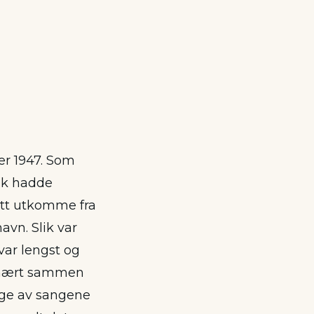
er 1947. Som
ik hadde
tt utkomme fra
havn. Slik var
 var lengst og
et nært sammen
nge av sangene