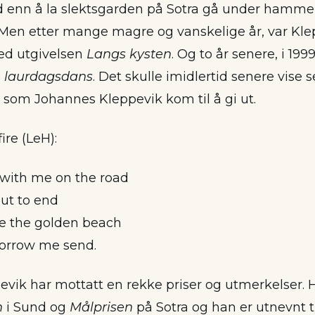
d enn å la slektsgarden på Sotra gå under hamme
Men etter mange magre og vanskelige år, var Kle
med utgivelsen
Langs kysten
. Og to år senere, i 19
n laurdagsdans
. Det skulle imidlertid senere vise s
n som Johannes Kleppevik kom til å gi ut.
fire (LeH):
 with me on the road
out to end
 the golden beach
orrow me send.
vik har mottatt en rekke priser og utmerkelser.
n
i Sund og
Målprisen
på Sotra og han er utnevnt