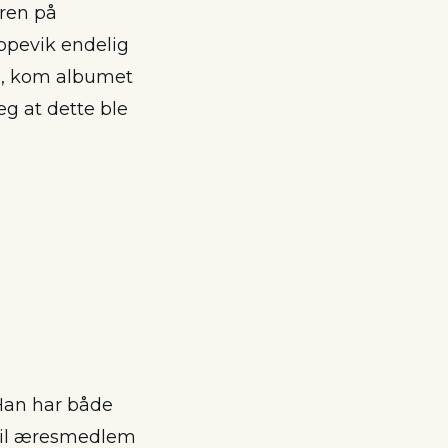
ren på
ppevik endelig
99, kom albumet
eg at dette ble
 Han har både
 til æresmedlem