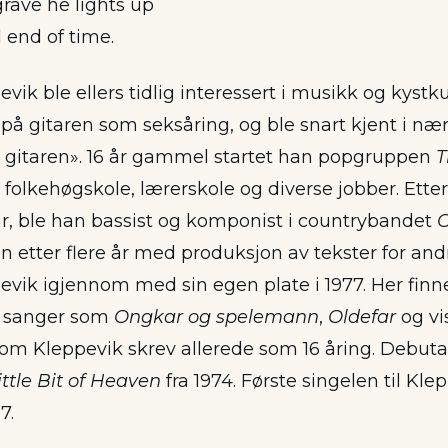
grave he lights up
l end of time.
ik ble ellers tidlig interessert i musikk og kystku
 på gitaren som seksåring, og ble snart kjent i n
gitaren». 16 år gammel startet han popgruppen
T
 folkehøgskole, lærerskole og diverse jobber. Ette
, ble han bassist og komponist i countrybandet
C
en etter flere år med produksjon av tekster for and
vik igjennom med sin egen plate i 1977. Her finne
e sanger som
Ongkar og spelemann
,
Oldefar
og v
om Kleppevik skrev allerede som 16 åring. Debut
ittle Bit of Heaven
fra 1974. Første singelen til Kle
7.