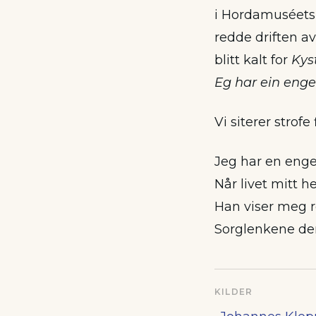
i Hordamuséets 
redde driften a
blitt kalt for
Kys
Eg har ein eng
Vi siterer strofe
Jeg har en eng
Når livet mitt he
Han viser meg 
Sorglenkene der 
KILDER