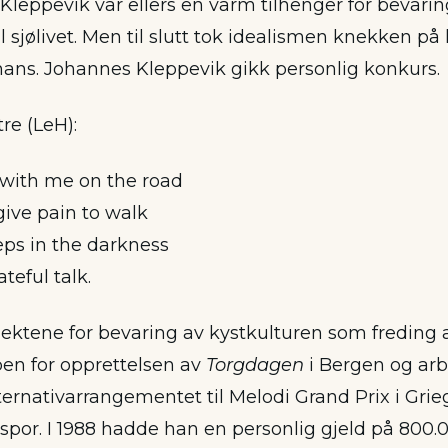
leppevik var ellers en varm tilhenger for bevaring
l sjølivet. Men til slutt tok idealismen knekken på
ns. Johannes Kleppevik gikk personlig konkurs.
tre (LeH):
 with me on the road
ive pain to walk
ps in the darkness
ateful talk.
ktene for bevaring av kystkulturen som freding
en for opprettelsen av
Torgdagen
i Bergen og ar
ernativarrangementet til Melodi Grand Prix i Grieg
 spor. I 1988 hadde han en personlig gjeld på 800.