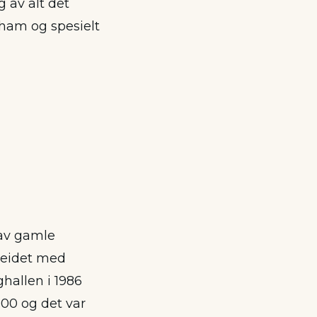
 av alt det
 ham og spesielt
 av gamle
beidet med
hallen i 1986
000 og det var