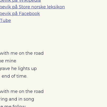
pevik på Wikipedia
evik på Store norske leksikon
pevik på Facebook
uTube
 with me on the road
 be mine
grave he lights up
l end of time.
 with me on the road
ring and in song
he me follow