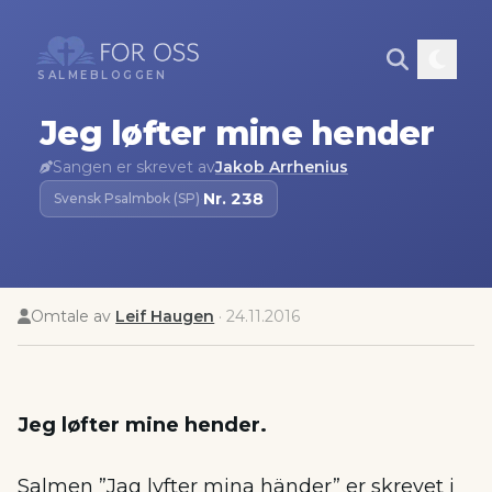
SALMEBLOGGEN
Jeg løfter mine hender
Sangen er skrevet av
Jakob Arrhenius
Nr.
238
Svensk Psalmbok (SP)
·
Omtale av
Leif Haugen
·
24.11.2016
Jeg løfter mine hender.
Salmen ”Jag lyfter mina händer” er skrevet i