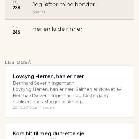
NR.
Jeg løfter mine hender
238
(denne)
NR.
Her en kilde rinner
246
LES OGSÅ
Lovsyng Herren, han er nær
Bernhard Severin Ingemann
Lovsyng Herren, han er nær. Salmen er skrevet av
Bernhard Severin Ingemann og første gang
publisert hans Morgenpsalmer i..
28.10.2013
·
Leif Haugen
Kom hit til meg du trette sjel