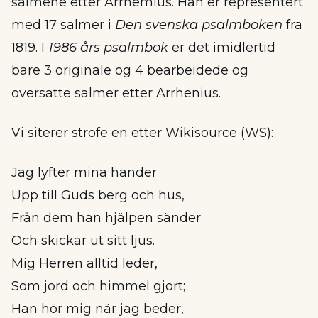
salmene etter Arrhemius. Han er representert
med 17 salmer i
Den svenska psalmboken
fra
1819. I
1986 års psalmbok
er det imidlertid
bare 3 originale og 4 bearbeidede og
oversatte salmer etter Arrhenius.
Vi siterer strofe en etter Wikisource (WS):
Jag lyfter mina händer
Upp till Guds berg och hus,
Från dem han hjälpen sänder
Och skickar ut sitt ljus.
Mig Herren alltid leder,
Som jord och himmel gjort;
Han hör mig när jag beder,