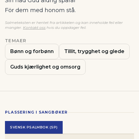
Sin nåd Gud aldrig sparar
För dem med honom stå.
Salmeteksten er hentet fra artikkelen og kan inneholde feil eller
mangler.
Kontakt oss
hvis du oppdager feil.
TEMAER
Bønn og forbønn
Tillit, trygghet og glede
Guds kjærlighet og omsorg
PLASSERING I SANGBØKER
SVENSK PSALMBOK (SP)