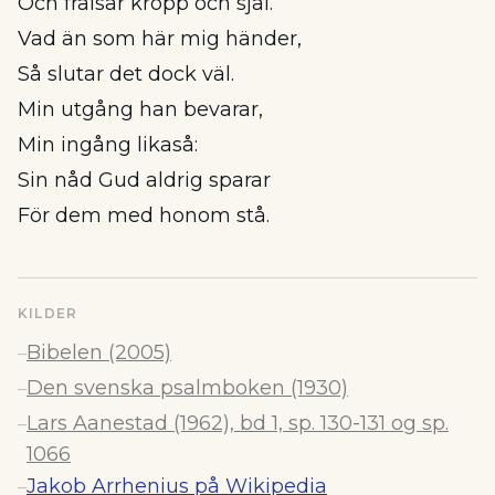
Och frälsar kropp och själ.
Vad än som här mig händer,
Så slutar det dock väl.
Min utgång han bevarar,
Min ingång likaså:
Sin nåd Gud aldrig sparar
För dem med honom stå.
KILDER
Bibelen (2005)
–
Den svenska psalmboken (1930)
–
Lars Aanestad (1962), bd 1, sp. 130-131 og sp.
–
1066
Jakob Arrhenius på Wikipedia
–