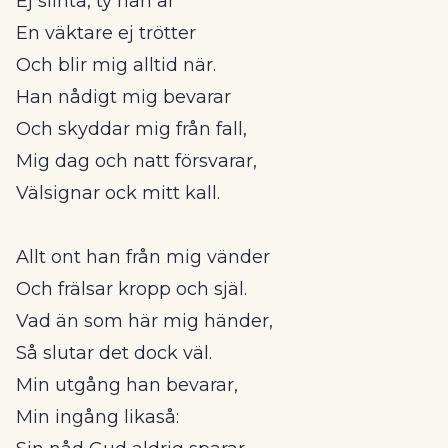
Ej slinta, ty han är
En väktare ej trötter
Och blir mig alltid när.
Han nådigt mig bevarar
Och skyddar mig från fall,
Mig dag och natt försvarar,
Välsignar ock mitt kall.
Allt ont han från mig vänder
Och frälsar kropp och själ.
Vad än som här mig händer,
Så slutar det dock väl.
Min utgång han bevarar,
Min ingång likaså: