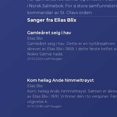
i Norsk Salmebok. For si store samfunnstene
kommandør av St. Olavs orden.
Sanger fra
Elias Blix
Gamleåret seig i hav
Elias Blix
Gamleåret seig i hav. Dette er en nyttårssalmen
skrevet av Elias Blix i 1869. I dette første heftet a
Nokre Salmar hadd..
01.01.2024
·
Leif Haugen
Kom heilag Ande himmeltrøyst
Elias Blix
Kom, heilag Ande, himmeltrøyst. Salmen er skre
av Elias Blix i 1891. Vi finner den i to versjoner. Fø
utgivelse k..
01.10.2018
·
Leif Haugen