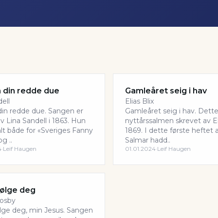
a din redde due
Gamleåret seig i hav
ell
Elias Blix
 din redde due. Sangen er
Gamleåret seig i hav. Dette
v Lina Sandell i 1863. Hun
nyttårssalmen skrevet av Eli
kalt både for «Sveriges Fanny
1869. I dette første heftet
g ..
Salmar hadd..
4
·
Leif Haugen
01.01.2024
·
Leif Haugen
 følge deg
rosby
følge deg, min Jesus. Sangen