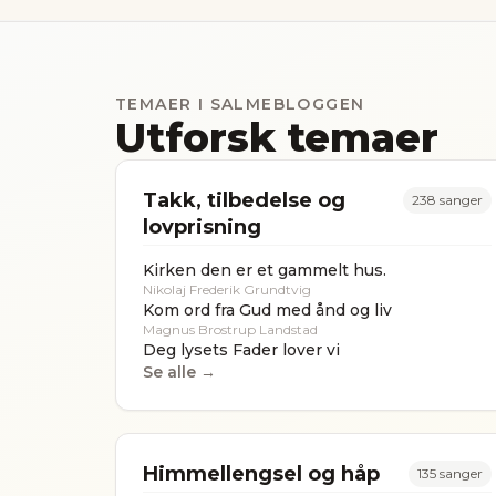
TEMAER I SALMEBLOGGEN
Utforsk temaer
Takk, tilbedelse og
238
sanger
lovprisning
Kirken den er et gammelt hus.
Nikolaj Frederik Grundtvig
Kom ord fra Gud med ånd og liv
Magnus Brostrup Landstad
Deg lysets Fader lover vi
Se alle →
Himmellengsel og håp
135
sanger