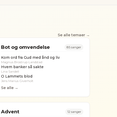
Se alle temaer →
Bot og omvendelse
85
sanger
Kom ord fra Gud med ånd og liv
Magnus Brostrup Landstad
Hvem banker så sakte
Lina Sandell
O Lammets blod
Jens Marius Giverholt
Se alle →
Advent
12
sanger