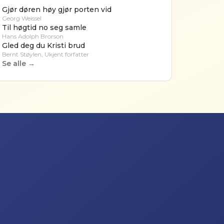
Gjør døren høy gjør porten vid
Georg Weissel
Til høgtid no seg samle
Hans Adolph Brorson
Gled deg du Kristi brud
Bernt Støylen, Ukjent forfatter
Se alle →