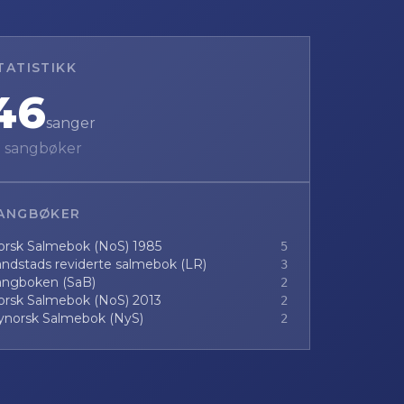
TATISTIKK
46
sanger
5
sangbøker
ANGBØKER
orsk Salmebok (NoS) 1985
5
ndstads reviderte salmebok (LR)
3
angboken (SaB)
2
orsk Salmebok (NoS) 2013
2
ynorsk Salmebok (NyS)
2