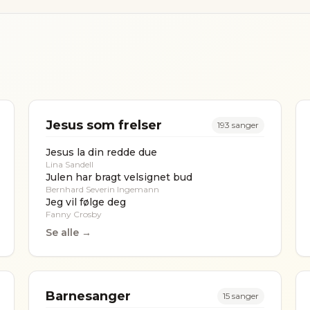
Jesus som frelser
193
sanger
Jesus la din redde due
Lina Sandell
Julen har bragt velsignet bud
Bernhard Severin Ingemann
Jeg vil følge deg
Fanny Crosby
Se alle →
Barnesanger
15
sanger