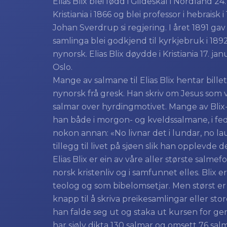
Elias Blix blei fødd i Gildeskål i Nordland 2
Kristiania i 1866 og blei professor i hebraisk i
Johan Sverdrup si regjering. I året 1891 
samlinga blei godkjend til kyrkjebruk i 18
nynorsk. Elias Blix døydde i Kristiania 17. j
Oslo.
Mange av salmane til Elias Blix hentar bille
nynorsk frå gresk. Han skriv om Jesus som v
salmar over hyrdingmotivet. Mange av Blix-
han både i morgon- og kveldssalmane, i f
nokon annan: «No livnar det i lundar, no lauva
tillegg til livet på sjøen slik han opplevde 
Elias Blix er ein av våre aller største salme
norsk kristenliv og i samfunnet elles. Blix 
teolog og som bibelomsetjar. Men størst er
knapp til å skriva preikesamlingar eller st
han falde seg ut og staka ut kursen for gen
har sjølv dikta 130 salmar og omsett 76 salmar