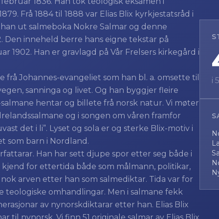
4. februar 1836. Han tok teologisk eksamen i
 1879. Frå 1884 til 1888 var Elias Blix kyrkjestatsråd i
gav han ut salmeboka Nokre Salmar og denne
S
92. Den inneheld berre hans eigne tekstar på
anuar 1902. Han er gravlagd på Vår Frelsers kirkegård i
te frå Johannes-evangeliet som han bl. a. omsette til
i
egen, sanninga og livet. Og han byggjer fleire
salmane hentar og billete frå norsk natur. Vi møter
edrelandssalmane og i songen om våren framfor
S
st det i li”. Lyset og sola er og sterke Blix-motiv i
N
det som barn i Nordland.
La
S
forfattarar. Han har sett djupe spor etter seg både i
N
er kjend for ettertida både som målmann, politikar,
N
 nok arven etter han som salmediktar. Tida var for
ore teologiske omhandlingar. Men i salmane fekk
erasjonar av nynorskdiktarar etter han. Elias Blix
 til nynorsk. Vi finn 51 originale salmar av Elias Blix