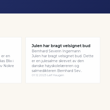
Julen har bragt velsignet bud
Bernhard Severin Ingemann
 er en
Julen har bragt velsignet bud. Dette
as Blix i
er en julesalme skrevet av den
 av Nokre
danske høyskolelæreren og
salmedikteren Bernhard Sev..
01.12.2023
·
Leif Haugen