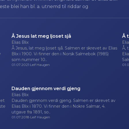
ste blei han bl. a. utnemd til riddar og
Å Jesus lat meg ljoset sjå
Å 
Elias Blix
Elia
Å Jesus, lat meg ljoset sjå. Salmen er skrevet av Elias
Å, 
v
Blix i 1900. Vi finner den i Norsk Salmebok (1985)
Eli
som nummer 10..
Sal
01.07.2021
·
Leif Haugen
01.
Dauden gjennom verdi gjeng
Elias Blix
vet
Dauden gjennom verdi gjeng. Salmen er skrevet av
rste
Elias Blix i 1870. Vi finner den i Nokre Salmar, 4.
utgave fra 1891, so..
01.07.2018
·
Leif Haugen