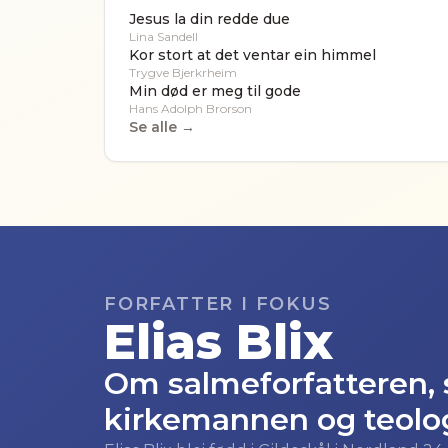
Jesus la din redde due
Lina Sandell
Kor stort at det ventar ein himmel
Trygve Bjerkrheim
Min død er meg til gode
Hans Adolph Brorson
Se alle →
FORFATTER I FOKUS
Elias Blix
Om salmeforfatteren,
kirkemannen og teolog