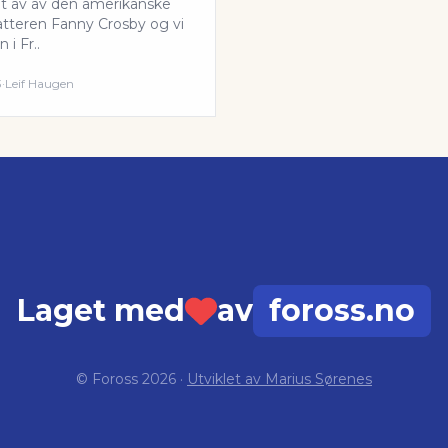
et av av den amerikanske
atteren Fanny Crosby og vi
 i Fr..
3
·
Leif Haugen
Laget med
av
foross.no
© Foross
2026
·
Utviklet av Marius Sørenes