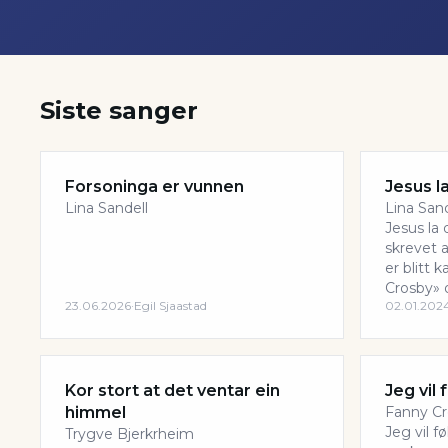
Siste sanger
Forsoninga er vunnen
Jesus l
Lina Sandell
Lina Sand
Jesus la
skrevet a
er blitt 
Crosby» o
23.06.2026
·
Egil Sjaastad
02.01.202
Kor stort at det ventar ein
Jeg vil
himmel
Fanny C
Jeg vil 
Trygve Bjerkrheim