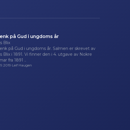
tenk på Gud i ungdoms år
s Blix
tenk på Gud i ungdoms år. Salmen er skrevet av
as Blix i 1891. Vi finner den i 4. utgave av Nokre
mar fra 1891 ..
09.2019
·
Leif Haugen