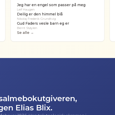
Jeg har en engel som passer på meg
Leif Haugen
Deilig er den himmel blå
Nikolaj Frederik Grundtvig
Gud Faders vesle barn eg er
Bernt Støylen
Se alle →
 salmebokutgiveren,
en Elias Blix.