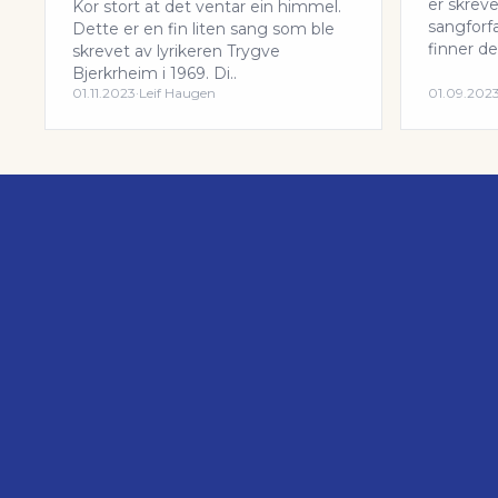
er skrev
Kor stort at det ventar ein himmel.
sangforf
Dette er en fin liten sang som ble
finner den
skrevet av lyrikeren Trygve
Bjerkrheim i 1969. Di..
01.11.2023
·
Leif Haugen
01.09.202