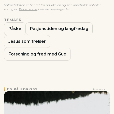
Salmeteksten er hentet fra artikkelen og kan inneholde feil eller
mangler.
Kontakt oss
hvis du oppdager feil.
TEMAER
Påske
Pasjonstiden og langfredag
Jesus som frelser
Forsoning og fred med Gud
LES PÅ FOROSS
foross.no →