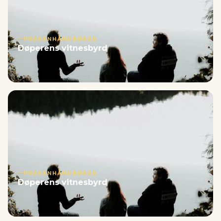
PREKENHÅNDBØKER
Døperens vitnesbyrd
PREKENHÅNDBØKER
Døperens vitnesbyrd