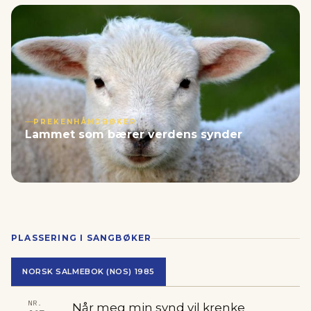
PREKENHÅNDBØKER
Lammet som bærer verdens synder
PLASSERING I SANGBØKER
NORSK SALMEBOK (NOS) 1985
NR.
Når meg min synd vil krenke