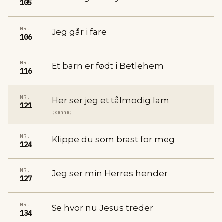
105
NR.
Jeg går i fare
106
NR.
Et barn er født i Betlehem
116
NR.
Her ser jeg et tålmodig lam
121
(denne)
NR.
Klippe du som brast for meg
124
NR.
Jeg ser min Herres hender
127
NR.
Se hvor nu Jesus treder
134