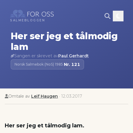
SALMEBLOGGEN
Her ser jeg et tålmodig
lam
Sangen er skrevet av
Paul Gerhardt
Nr.
121
Norsk Salmebok (NoS) 1985
·
Omtale av
Leif Haugen
·
12.03.2017
Her ser jeg et tålmodig lam.