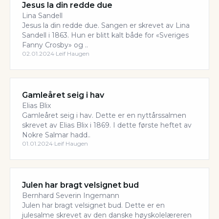
Jesus la din redde due
Lina Sandell
Jesus la din redde due. Sangen er skrevet av Lina
Sandell i 1863. Hun er blitt kalt både for «Sveriges
Fanny Crosby» og ..
02.01.2024
·
Leif Haugen
Gamleåret seig i hav
Elias Blix
Gamleåret seig i hav. Dette er en nyttårssalmen
skrevet av Elias Blix i 1869. I dette første heftet av
Nokre Salmar hadd..
01.01.2024
·
Leif Haugen
Julen har bragt velsignet bud
Bernhard Severin Ingemann
Julen har bragt velsignet bud. Dette er en
julesalme skrevet av den danske høyskolelæreren