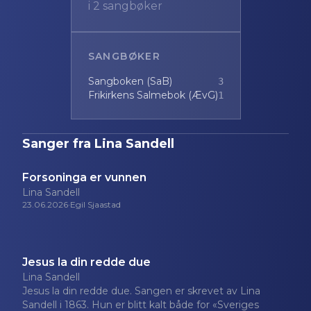
i
2
sangbøker
SANGBØKER
Sangboken (SaB)
3
Frikirkens Salmebok (ÆvG)
1
Sanger fra
Lina Sandell
Forsoninga er vunnen
Lina Sandell
23.06.2026
·
Egil Sjaastad
Jesus la din redde due
Lina Sandell
Jesus la din redde due. Sangen er skrevet av Lina
Sandell i 1863. Hun er blitt kalt både for «Sveriges