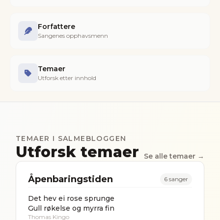
Forfattere
Sangenes opphavsmenn
Temaer
Utforsk etter innhold
TEMAER I SALMEBLOGGEN
Utforsk temaer
Se alle temaer →
Åpenbaringstiden
6
sanger
Det hev ei rose sprunge
Gull røkelse og myrra fin
Thomas Kingo