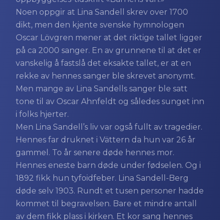
Noen oppgir at Lina Sandell skrev over 1700
dikt, men den kjente svenske hymnologen
Oscar Lövgren mener at det riktige tallet ligger
på ca 2000 sanger. En av grunnene til at det er
vanskelig å fastslå det eksakte tallet, er at en
rekke av hennes sanger ble skrevet anonymt.
Men mange av Lina Sandells sanger ble satt
tone til av Oscar Ahnfeldt og således sunget inn
i folks hjerter.
Men Lina Sandell’s liv var også fullt av tragedier.
Hennes far druknet i Vättern da hun var 26 år
gammel. To år senere døde hennes mor.
Hennes eneste barn døde under fødselen. Og i
1892 fikk hun tyfoidfeber. Lina Sandell-Berg
døde selv 1903. Rundt et tusen personer hadde
kommet til begravelsen. Bare et mindre antall
av dem fikk plass i kirken. Et kor sang hennes