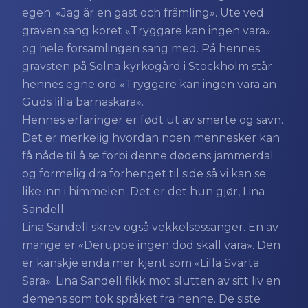
egen: «Jag är en gäst och främling». Ute ved
graven sang koret «Tryggare kan ingen vara»
og hele forsamlingen sang med. På hennes
gravsten på Solna kyrkogård i Stockholm står
hennes egne ord «Tryggare kan ingen vara än
Guds lilla barnaskara».
Hennes erfaringer er født ut av smerte og savn.
Det er merkelig hvordan noen mennesker kan
få nåde til å se forbi denne dødens jammerdal
og formelig dra forhenget til side så vi kan se
like inn i himmelen. Det er det hun gjør, Lina
Sandell.
Lina Sandell skrev også vekkelsessanger. En av
mange er «Deruppe ingen död skall vara». Den
er kanskje enda mer kjent som «Lilla Svarta
Sara». Lina Sandell fikk mot slutten av sitt liv en
demens som tok språket fra henne. De siste