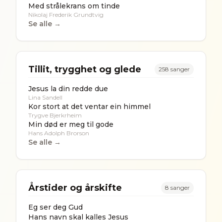
Med strålekrans om tinde
Nikolaj Frederik Grundtvig
Se alle →
Tillit, trygghet og glede
258
sanger
Jesus la din redde due
Lina Sandell
Kor stort at det ventar ein himmel
Trygve Bjerkrheim
Min død er meg til gode
Hans Adolph Brorson
Se alle →
Årstider og årskifte
8
sanger
Eg ser deg Gud
Hans navn skal kalles Jesus