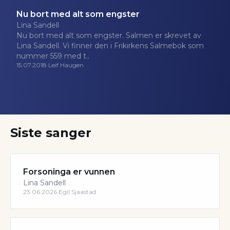
Nu bort med alt som engster
Lina Sandell
Nu bort med alt som engster. Salmen er skrevet av
Lina Sandell. Vi finner den i Frikirkens Salmebok som
nummer 559 med t..
15.07.2018
·
Leif Haugen
Siste sanger
Forsoninga er vunnen
Lina Sandell
23.06.2026
·
Egil Sjaastad