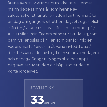
årene av sitt liv kunne hun ikke tale. Hennes
mann døde samme år som henne av
sukkersyke. Et langt liv hadde lært henne å ta
en dag om gangen: «Blott en dag, ett ögonblick
i sänder / vilken tröst vad än som kommer på /
Allt ju vilar i min Faders händer / skulle jag, som
barn, väl ängslas då / Han som bär för mig en
Faders hjärta / giver ju åt varje nyfödd dag /
dess beskärda del av fröjd och smärta möda, vila
och behag». Sangen synges ofte nettopp i
begravelser. Men den gir håp utover dette
korte jordelivet.
STATISTIKK
33
sanger