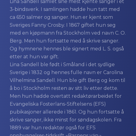
Lina Sandell samlet sine mest kjente sanger i et
3-bindsverk. I samlingen hadde hun tatt med
ca 650 salmer og sanger. Hun er kjent som
Sveriges Fanny Crosby. I 1867 giftet hun seg
med en kjøpmann fra Stockholm ved navn C. O.
Berg. Men hun fortsatte med å skrive sanger.
Og hymnene hennes ble signert med L. S. også
etter at hun var gift.
Lina Sandell ble født i Småland i det sydlige
Sverige i 1832 og hennes fulle navn er Carolina
Vilhelmina Sandell. Hun ble gift Berg og kom til
å bo i Stockholm resten av sitt liv etter dette.
Men hun hadde overtatt redaktørarbeidet for
Evangeliska Fosterlans-Stiftelsens (EFS)
pubikasjoner allerede i 1861. Og hun fortsatte å
skrive sanger, ikke minst for søndagskolen. Fra
1889 var hun redaktør også for EFS
oppbyggelses-tidskrift «Barnens vän.»