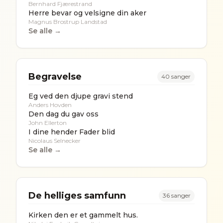
Bernhard Fjærestrand
Herre bevar og velsigne din aker
Magnus Brostrup Landstad
Se alle →
Begravelse
40
sanger
Eg ved den djupe gravi stend
Anders Hovden
Den dag du gav oss
John Ellerton
I dine hender Fader blid
Nicolaus Selnecker
Se alle →
De helliges samfunn
36
sanger
Kirken den er et gammelt hus.