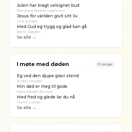
Julen har bragt velsignet bud
Bernhard Severin Ingemann
Jesus för världen givit sitt liv.
Lina Sandell
Med Gud eg trygg og glad kan gå
Bernt Støylen
Se alle →
I møte med døden
51
sanger
Eg ved den djupe gravi stend
Anders Hovden
Min død er meg til gode
Hans Adolph Brorson
Med fred og glede lar du nå
Martin Luther
Se alle →