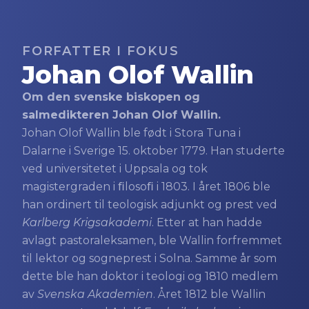
FORFATTER I FOKUS
Johan Olof Wallin
Om den svenske biskopen og
salmedikteren Johan Olof Wallin.
Johan Olof Wallin ble født i Stora Tuna i
Dalarne i Sverige 15. oktober 1779. Han studerte
ved universitetet i Uppsala og tok
magistergraden i ﬁlosoﬁ i 1803. I året 1806 ble
han ordinert til teologisk adjunkt og prest ved
Karlberg Krigsakademi
. Etter at han hadde
avlagt pastoraleksamen, ble Wallin forfremmet
til lektor og sogneprest i Solna. Samme år som
dette ble han doktor i teologi og 1810 medlem
av
Svenska Akademien
. Året 1812 ble Wallin