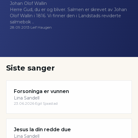
Johan Olof Wallin
Herre Gud, du er og bliver. Salmen er skrevet av Johan
Olof Wallin i 1816. Vi finner den i Landstads reviderte
salmebok ..
28.09.2013
·
Leif Haugen
Siste sanger
Forsoninga er vunnen
Lina Sandell
23.06.2026
·
Egil Sjaastad
Jesus la din redde due
Lina Sandell