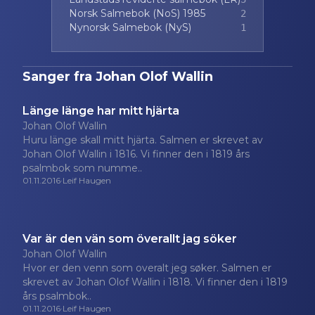
Norsk Salmebok (NoS) 1985
2
Nynorsk Salmebok (NyS)
1
Sanger fra
Johan Olof Wallin
Länge länge har mitt hjärta
Johan Olof Wallin
Huru länge skall mitt hjärta. Salmen er skrevet av
Johan Olof Wallin i 1816. Vi finner den i 1819 års
psalmbok som numme..
01.11.2016
·
Leif Haugen
Var är den vän som överallt jag söker
Johan Olof Wallin
Hvor er den venn som overalt jeg søker. Salmen er
skrevet av Johan Olof Wallin i 1818. Vi finner den i 1819
års psalmbok..
01.11.2016
·
Leif Haugen