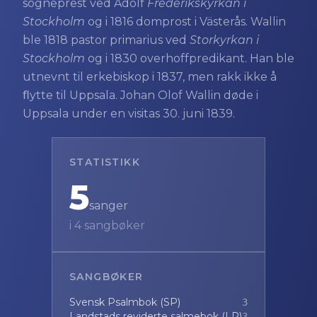
sogneprest ved Adolf
Frederikskyrkan i
Stockholm
og i 1816 domprost i Västerås. Wallin
ble 1818 pastor primarius ved
Storkyrkan i
Stockholm
og i 1830 overhoffpredikant. Han ble
utnevnt til erkebiskop i 1837, men rakk ikke å
ﬂytte til Uppsala. Johan Olof Wallin døde i
Uppsala under en visitas 30. juni 1839.
STATISTIKK
5
sanger
i
4
sangbøker
SANGBØKER
Svensk Psalmbok (SP)
3
Landstads reviderte salmebok (LR)
3