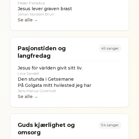
Peder Palladius
Jesus lever graven brast
Johan Nordahl Brun
Se alle →
Pasjonstiden og
49
sanger
langfredag
Jesus för världen givit sitt liv.
Lina Sandell
Den stunda i Getsemane
På Golgata mitt hvilested jeg har
Jens Marius Giverholt
Se alle →
Guds kjærlighet og
94
sanger
omsorg