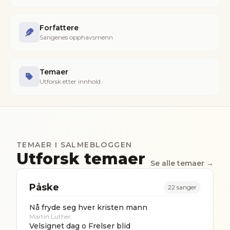
Forfattere
Sangenes opphavsmenn
Temaer
Utforsk etter innhold
TEMAER I SALMEBLOGGEN
Utforsk temaer
Se alle temaer →
Påske
22
sanger
Nå fryde seg hver kristen mann
Martin Luther
Velsignet dag o Frelser blid