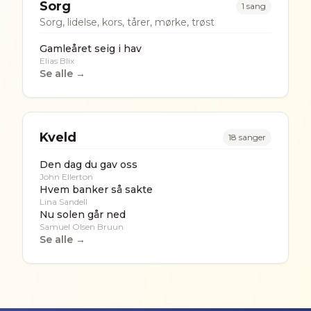
Sorg
1
sang
Sorg, lidelse, kors, tårer, mørke, trøst
Gamleåret seig i hav
Elias Blix
Se alle →
Kveld
18
sanger
Den dag du gav oss
John Ellerton
Hvem banker så sakte
Lina Sandell
Nu solen går ned
Samuel Olsen Bruun
Se alle →