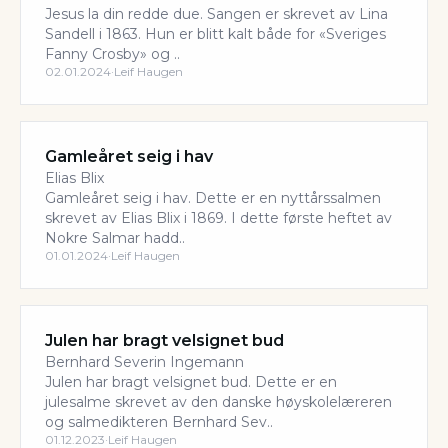
Jesus la din redde due. Sangen er skrevet av Lina
Sandell i 1863. Hun er blitt kalt både for «Sveriges
Fanny Crosby» og ..
02.01.2024
·
Leif Haugen
Gamleåret seig i hav
Elias Blix
Gamleåret seig i hav. Dette er en nyttårssalmen
skrevet av Elias Blix i 1869. I dette første heftet av
Nokre Salmar hadd..
01.01.2024
·
Leif Haugen
Julen har bragt velsignet bud
Bernhard Severin Ingemann
Julen har bragt velsignet bud. Dette er en
julesalme skrevet av den danske høyskolelæreren
og salmedikteren Bernhard Sev..
01.12.2023
·
Leif Haugen