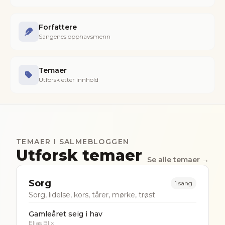
Forfattere
Sangenes opphavsmenn
Temaer
Utforsk etter innhold
TEMAER I SALMEBLOGGEN
Utforsk temaer
Se alle temaer →
Sorg
1
sang
Sorg, lidelse, kors, tårer, mørke, trøst
Gamleåret seig i hav
Elias Blix