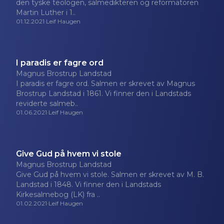
den tyske teologen, salmedikteren og reformatoren
Martin Luther i 1..
01.12.2021
·
Leif Haugen
I paradis er fagre ord
Magnus Brostrup Landstad
I paradis er fagre ord. Salmen er skrevet av Magnus
Brostrup Landstad i 1861. Vi finner den i Landstads
reviderte salmeb..
01.06.2021
·
Leif Haugen
Give Gud på hvem vi stole
Magnus Brostrup Landstad
Give Gud på hvem vi stole. Salmen er skrevet av M. B.
Landstad i 1848. Vi finner den i Landstads
Kirkesalmebog (LK) fra ..
01.02.2021
·
Leif Haugen