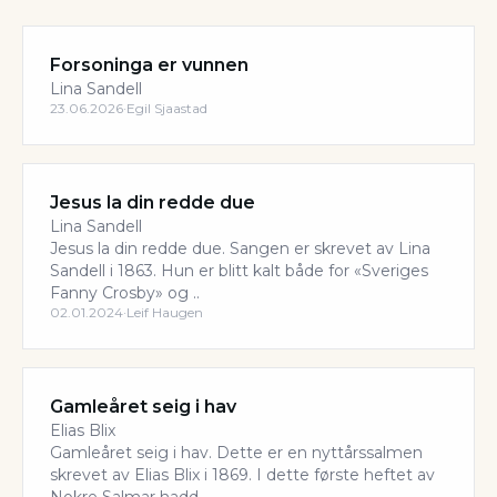
Forsoninga er vunnen
Lina Sandell
23.06.2026
·
Egil Sjaastad
Jesus la din redde due
Lina Sandell
Jesus la din redde due. Sangen er skrevet av Lina
Sandell i 1863. Hun er blitt kalt både for «Sveriges
Fanny Crosby» og ..
02.01.2024
·
Leif Haugen
Gamleåret seig i hav
Elias Blix
Gamleåret seig i hav. Dette er en nyttårssalmen
skrevet av Elias Blix i 1869. I dette første heftet av