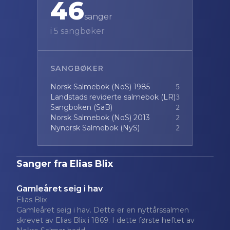
46
sanger
i
5
sangbøker
SANGBØKER
Norsk Salmebok (NoS) 1985
5
Landstads reviderte salmebok (LR)
3
Sangboken (SaB)
2
Norsk Salmebok (NoS) 2013
2
Nynorsk Salmebok (NyS)
2
Sanger fra
Elias Blix
Gamleåret seig i hav
Elias Blix
Gamleåret seig i hav. Dette er en nyttårssalmen
skrevet av Elias Blix i 1869. I dette første heftet av