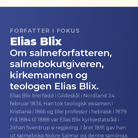
FORFATTER I FOKUS
Elias Blix
Om salmeforfatteren,
salmebokutgiveren,
kirkemannen og
teologen Elias Blix.
Elias Blix blei fødd i Gildeskål i Nordland 24.
februar 1836. Han tok teologisk eksamen i
Kristiania i 1866 og blei professor i hebraisk i 1879.
Frå 1884 til 1888 var Elias Blix kyrkjestatsråd i
Johan Sverdrup si regjering. I året 1891 gav han
ut salmeboka Nokre Salmar og denne samlinga