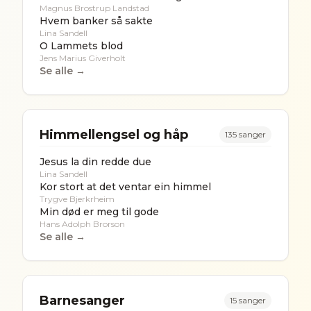
Magnus Brostrup Landstad
Hvem banker så sakte
Lina Sandell
O Lammets blod
Jens Marius Giverholt
Se alle →
Himmellengsel og håp
135
sanger
Jesus la din redde due
Lina Sandell
Kor stort at det ventar ein himmel
Trygve Bjerkrheim
Min død er meg til gode
Hans Adolph Brorson
Se alle →
Barnesanger
15
sanger