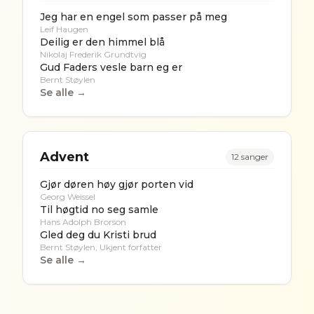
Jeg har en engel som passer på meg
Leif Haugen
Deilig er den himmel blå
Nikolaj Frederik Grundtvig
Gud Faders vesle barn eg er
Bernt Støylen
Se alle →
Advent
12
sanger
Gjør døren høy gjør porten vid
Georg Weissel
Til høgtid no seg samle
Hans Adolph Brorson
Gled deg du Kristi brud
Bernt Støylen, Ukjent forfatter
Se alle →