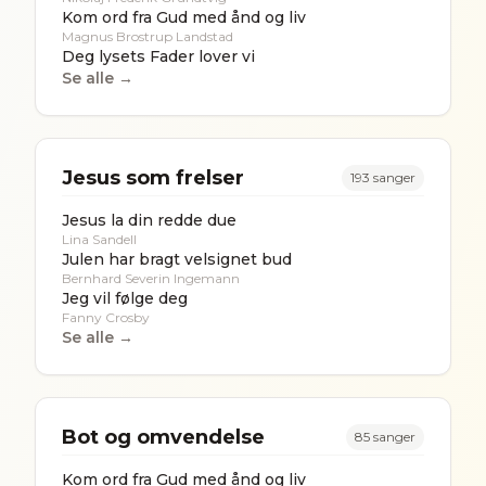
Kom ord fra Gud med ånd og liv
Magnus Brostrup Landstad
Deg lysets Fader lover vi
Se alle →
Jesus som frelser
193
sanger
Jesus la din redde due
Lina Sandell
Julen har bragt velsignet bud
Bernhard Severin Ingemann
Jeg vil følge deg
Fanny Crosby
Se alle →
Bot og omvendelse
85
sanger
Kom ord fra Gud med ånd og liv