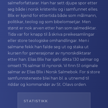
salmeforfattarar. Han har sett djupe spor etter
seg både i norsk kristenliv og i samfunnet elles.
Blix er kjend for ettertida både som målmann,
politikar, teolog og som bibelomsetjar. Men
størst er nok arven etter han som salmediktar.
Tida var for knapp til å skriva preikesamlingar
eller store teologiske omhandlingar. Men i
salmane fekk han falde seg ut og staka ut
kursen for generasjonar av nynorskdiktarar
etter han. Elias Blix har sjølv dikta 130 salmar og
omsett 76 salmar til nynorsk. Vi finn 51 originale
salmar av Elias Blix i Norsk Salmebok. For si store
samfunnsteneste blei han bl. a. utnemd til
riddar og kommandør av St. Olavs orden.
STATISTIKK