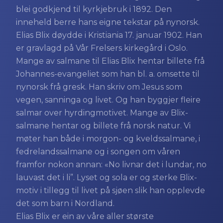
blei godkjend til kyrkjebruk i 1892. Den
inneheld berre hans eigne tekstar på nynorsk.
Elias Blix døydde i Kristiania 17. januar 1902. Han
er gravlagd på Vår Frelsers kirkegård i Oslo.
Mange av salmane til Elias Blix hentar billete frå
Johannes-evangeliet som han bl. a. omsette til
nynorsk frå gresk. Han skriv om Jesus som
vegen, sanninga og livet. Og han byggjer fleire
salmar over hyrdingmotivet. Mange av Blix-
salmane hentar og billete frå norsk natur. Vi
møter han både i morgon- og kveldssalmane, i
fedrelandssalmane og i songen om våren
framfor nokon annan: «No livnar det i lundar, no
lauvast det i li”. Lyset og sola er og sterke Blix-
motiv i tillegg til livet på sjøen slik han opplevde
det som barn i Nordland.
Elias Blix er ein av våre aller største