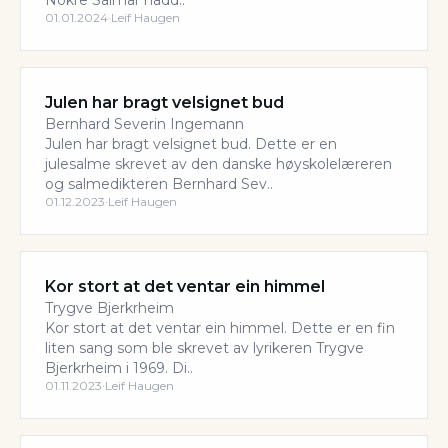
Nokre Salmar hadd..
01.01.2024
·
Leif Haugen
Julen har bragt velsignet bud
Bernhard Severin Ingemann
Julen har bragt velsignet bud. Dette er en
julesalme skrevet av den danske høyskolelæreren
og salmedikteren Bernhard Sev..
01.12.2023
·
Leif Haugen
Kor stort at det ventar ein himmel
Trygve Bjerkrheim
Kor stort at det ventar ein himmel. Dette er en fin
liten sang som ble skrevet av lyrikeren Trygve
Bjerkrheim i 1969. Di..
01.11.2023
·
Leif Haugen