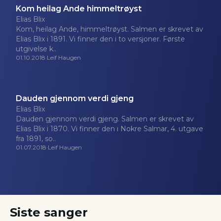
Kom heilag Ande himmeltrøyst
Elias Blix
Kom, heilag Ande, himmeltrøyst. Salmen er skrevet av
Elias Blix i 1891. Vi finner den i to versjoner. Første
utgivelse k..
01.10.2018
·
Leif Haugen
Dauden gjennom verdi gjeng
Elias Blix
Dauden gjennom verdi gjeng. Salmen er skrevet av
Elias Blix i 1870. Vi finner den i Nokre Salmar, 4. utgave
fra 1891, so..
01.07.2018
·
Leif Haugen
Siste sanger