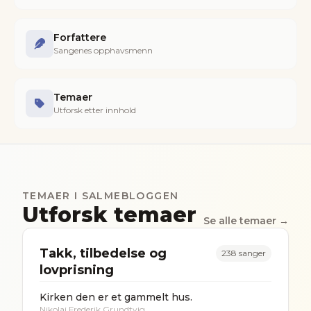
Forfattere
Sangenes opphavsmenn
Temaer
Utforsk etter innhold
TEMAER I SALMEBLOGGEN
Utforsk temaer
Se alle temaer →
Takk, tilbedelse og
238
sanger
lovprisning
Kirken den er et gammelt hus.
Nikolaj Frederik Grundtvig