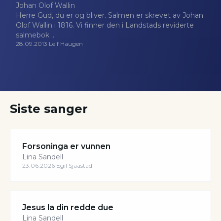
Johan Olof Wallin
Herre Gud, du er og bliver. Salmen er skrevet av Johan
Olof Wallin i 1816. Vi finner den i Landstads reviderte
salmebok ..
28.09.2013
·
Leif Haugen
Siste sanger
Forsoninga er vunnen
Lina Sandell
23.06.2026
·
Egil Sjaastad
Jesus la din redde due
Lina Sandell