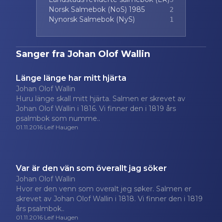
Norsk Salmebok (NoS) 1985
2
Nynorsk Salmebok (NyS)
1
Sanger fra
Johan Olof Wallin
Länge länge har mitt hjärta
Johan Olof Wallin
Huru länge skall mitt hjärta. Salmen er skrevet av
Johan Olof Wallin i 1816. Vi finner den i 1819 års
psalmbok som numme..
01.11.2016
·
Leif Haugen
Var är den vän som överallt jag söker
Johan Olof Wallin
Hvor er den venn som overalt jeg søker. Salmen er
skrevet av Johan Olof Wallin i 1818. Vi finner den i 1819
års psalmbok..
01.11.2016
·
Leif Haugen