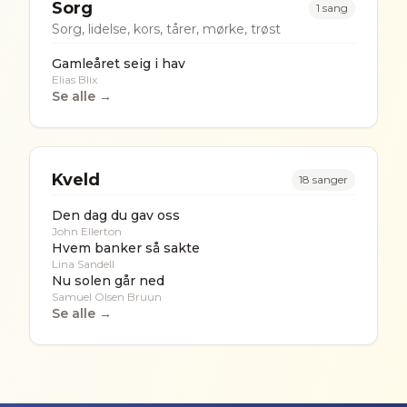
Sorg
1
sang
Sorg, lidelse, kors, tårer, mørke, trøst
Gamleåret seig i hav
Elias Blix
Se alle →
Kveld
18
sanger
Den dag du gav oss
John Ellerton
Hvem banker så sakte
Lina Sandell
Nu solen går ned
Samuel Olsen Bruun
Se alle →