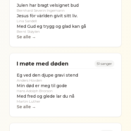
Julen har bragt velsignet bud
Bernhard Severin Ingemann
Jesus för världen givit sitt liv.
Lina Sandell
Med Gud eg trygg og glad kan gå
Bernt Støylen
Se alle →
I møte med døden
51
sanger
Eg ved den djupe gravi stend
Anders Hovden
Min død er meg til gode
Hans Adolph Brorson
Med fred og glede lar du nå
Martin Luther
Se alle →