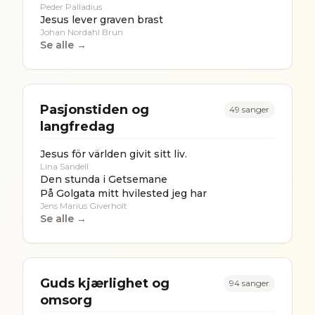
Peder Palladius
Jesus lever graven brast
Johan Nordahl Brun
Se alle →
Pasjonstiden og
49
sanger
langfredag
Jesus för världen givit sitt liv.
Lina Sandell
Den stunda i Getsemane
På Golgata mitt hvilested jeg har
Jens Marius Giverholt
Se alle →
Guds kjærlighet og
94
sanger
omsorg