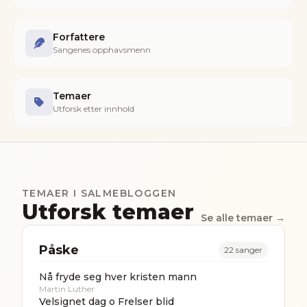
Forfattere
Sangenes opphavsmenn
Temaer
Utforsk etter innhold
TEMAER I SALMEBLOGGEN
Utforsk temaer
Se alle temaer →
Påske
22
sanger
Nå fryde seg hver kristen mann
Martin Luther
Velsignet dag o Frelser blid