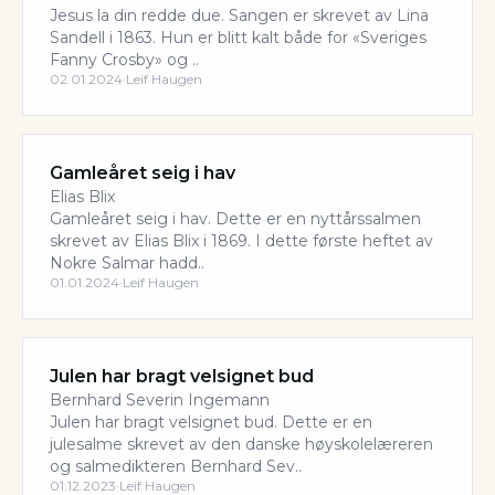
Jesus la din redde due. Sangen er skrevet av Lina
Sandell i 1863. Hun er blitt kalt både for «Sveriges
Fanny Crosby» og ..
02.01.2024
·
Leif Haugen
Gamleåret seig i hav
Elias Blix
Gamleåret seig i hav. Dette er en nyttårssalmen
skrevet av Elias Blix i 1869. I dette første heftet av
Nokre Salmar hadd..
01.01.2024
·
Leif Haugen
Julen har bragt velsignet bud
Bernhard Severin Ingemann
Julen har bragt velsignet bud. Dette er en
julesalme skrevet av den danske høyskolelæreren
og salmedikteren Bernhard Sev..
01.12.2023
·
Leif Haugen