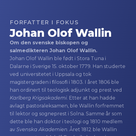
FORFATTER I FOKUS
Johan Olof Wallin
Om den svenske biskopen og
salmedikteren Johan Olof Wallin.
Johan Olof Wallin ble født i Stora Tuna i
Dalarne i Sverige 15. oktober 1779. Han studerte
ved universitetet i Uppsala og tok
magistergraden i ﬁlosoﬁ i 1803. I året 1806 ble
han ordinert til teologisk adjunkt og prest ved
Karlberg Krigsakademi
. Etter at han hadde
avlagt pastoraleksamen, ble Wallin forfremmet
til lektor og sogneprest i Solna. Samme år som
dette ble han doktor i teologi og 1810 medlem
av
Svenska Akademien
. Året 1812 ble Wallin