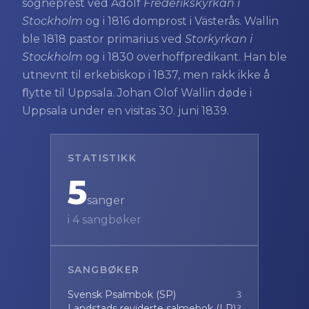
sogneprest ved Adolf
Frederikskyrkan i
Stockholm
og i 1816 domprost i Västerås. Wallin
ble 1818 pastor primarius ved
Storkyrkan i
Stockholm
og i 1830 overhoffpredikant. Han ble
utnevnt til erkebiskop i 1837, men rakk ikke å
ﬂytte til Uppsala. Johan Olof Wallin døde i
Uppsala under en visitas 30. juni 1839.
STATISTIKK
5
sanger
i
4
sangbøker
SANGBØKER
Svensk Psalmbok (SP)
3
Landstads reviderte salmebok (LR)
3