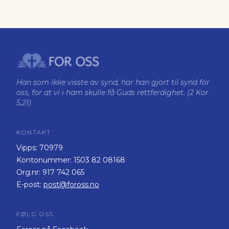
Han som ikke visste av synd, har han gjort til synd for
oss, for at vi i ham skulle få Guds rettferdighet. (2 Kor
5,21)
KONTAKT
Vipps:
70979
Kontonummer:
1503 82 08168
Org.nr:
917 742 065
E-post:
post@foross.no
FØLG OSS