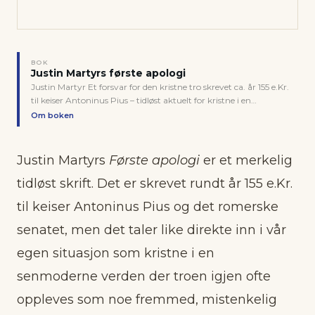
BOK
Justin Martyrs første apologi
Justin Martyr Et forsvar for den kristne tro skrevet ca. år 155 e.Kr.
til keiser Antoninus Pius – tidløst aktuelt for kristne i en
sekularisert verden. Solum Bokvenn · 161 sider
Om boken
Justin Martyrs
Første apologi
er et merkelig
tidløst skrift. Det er skrevet rundt år 155 e.Kr.
til keiser Antoninus Pius og det romerske
senatet, men det taler like direkte inn i vår
egen situasjon som kristne i en
senmoderne verden der troen igjen ofte
oppleves som noe fremmed, mistenkelig