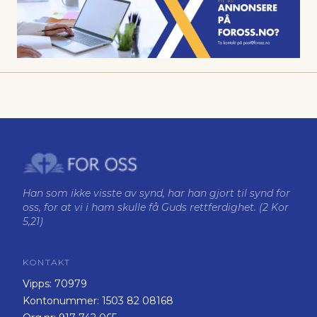
Han som ikke visste av synd, har han gjort til synd for
oss, for at vi i ham skulle få Guds rettferdighet. (2 Kor
5,21)
KONTAKT
Vipps:
70979
Kontonummer:
1503 82 08168